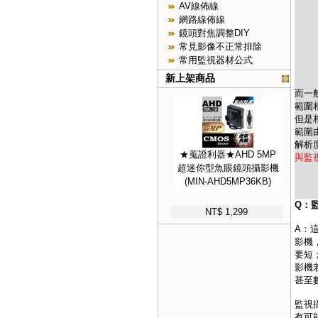
AV線佈線
網路線佈線
鏡頭對焦調整DIY
常見影像不正常排除
常用監視器材公式
新上架商品
而
一
範圍
但是
範圍
解析
★蒐證利器★AHD 5MP
與監
超迷你型魚眼鏡頭攝影機
(MIN-AHD5MP36KB)
Q：
NT$ 1,299
A：
影機
要短
影機
甚至
監視
有可