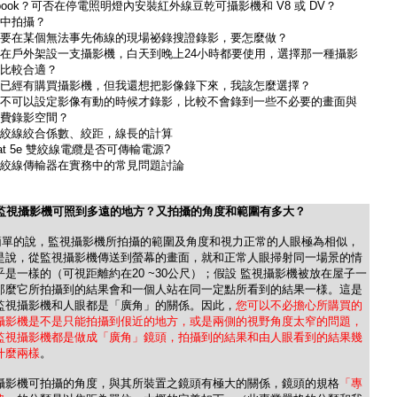
book？可否在停電照明燈內安裝紅外線豆乾可攝影機和 V8 或 DV？
中拍攝？
要在某個無法事先佈線的現場祕錄搜證錄影，要怎麼做？
在戶外架設一支攝影機，白天到晚上24小時都要使用，選擇那一種攝影
比較合適？
已經有購買攝影機，但我還想把影像錄下來，我該怎麼選擇？
不可以設定影像有動的時候才錄影，比較不會錄到一些不必要的畫面與
費錄影空間？
絞線絞合係數、絞距，線長的計算
at 5e 雙絞線電纜是否可傳輸電源?
絞線傳輸器在實務中的常見問題討論
 監視攝影機可照到多遠的地方？又拍攝的角度和範圍有多大？
簡單的說，監視攝影機所拍攝的範圍及角度和視力正常的人眼極為相似，
是說，從監視攝影機傳送到螢幕的畫面，就和正常人眼掃射同一場景的情
乎是一樣的（可視距離約在20 ~30公尺）；假設 監視攝影機被放在屋子一
那麼它所拍攝到的結果會和一個人站在同一定點所看到的結果一様。這是
監視攝影機和人眼都是「廣角」的關係。因此，
您可以不必擔心所購買的
攝影機是不是只能拍攝到佷近的地方，或是兩側的視野角度太窄的問題，
監視攝影機都是做成「廣角」鏡頭，拍攝到的結果和由人眼看到的結果幾
什麼兩樣
。
攝影機可拍攝的角度，與其所裝置之鏡頭有極大的關係，鏡頭的規格
「專