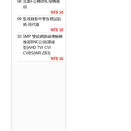
08.
台製F公轉BNC母轉接
頭
NT$ 14
09.
監視錄影中警告標誌貼
紙-現代版
NT$ 10
10.
5MP 雙絞網路線傳輸轉
換器BNC公頭(祼線
型)AHD TVI CVI
CVBS(WR-ZB3)
NT$ 16