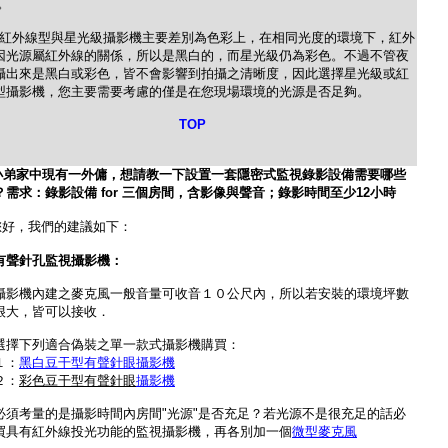
)。
線型與星光級攝影機主要差別為色彩上，在相同光度的環境下，紅外
因光源屬紅外線的關係，所以是黑白的，而星光級仍為彩色。不過不管夜
攝出來是黑白或彩色，皆不會影響到拍攝之清晰度，因此選擇星光級或紅
型攝影機，您主要需要考慮的僅是在您現場環境的光源是否足夠。
TOP
小
弟家中現有一外傭，想請教一下設置一套隱密式監視錄影設備需要哪些
？需求：錄影設備 for 三個房間，含影像與聲音；錄影時間至少12小時
您好，我們的建議如下：
有聲針孔監視攝影機：
攝影機內建之麥克風一般音量可收音１０公尺內，所以若安裝的環境坪數
很大，皆可以接收．
選擇下列適合偽裝之單一款式攝影機購買：
１：
黑白豆干型有聲針眼攝影機
２：
彩色豆干型有聲針眼
攝影機
必須考量的是攝影時間內房間"光源"是否充足？若光源不是很充足的話必
買具有紅外線投光功能的監視攝影機，再各別加一個
微型麥克風