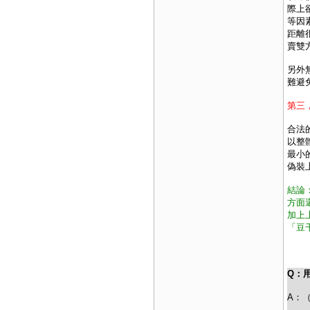
際上
等因
距離
賣雙
另外
難避
第三
合法
以整
最小
偽裝
結論
方面
加上
「豆
Q：
A：