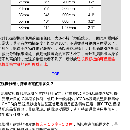
24mm
84°
200mm
12°
28mm
75°
300mm
8°
35mm
64°
600mm
4.1°
55mm
43°
800mm
3.1°
58mm
41°
1200mm
2.1°
般針孔攝影機所使用的鏡頭焦距，大多小於「魚眼鏡頭」，因此可看到的
相當大，甚至有的拍攝角度可以到達180°
，不過雖然可視的角度變大了，
相對的，影像中的物件也跟著縮小，所以雖然理論上，針孔攝影機的對焦
由數公分到無限遠處，但是無限遠處的東西太小了，若針孔攝影機本身的
度不夠高的話，太遠的物體就看不到了；所以說
監視攝影機的可視距離，
視攝影機本身的解析度成正比
。
TOP
監視攝影機
可持續通電使用多久？
這要看監視攝影機本身的電路設計而定，如有些以CMOS為基礎的監視攝
，受限於目前IC製程的技術，使用上一般都較以CCD為基礎的監影機壽命
；CMOS的 監視攝影機有些甚至使用幾個月便告壽終正寢，而CCD監視攝
若配合品質優良，具穩壓設計的電源變壓器，皆可持續通電使用幾個月，
數年都沒什麼問題。
攝影機可耐熱的溫度為
攝氏－１０度∼５０度
，所以在這個範圍之外，是
能導致監視攝影機故障或暫時失靈的。