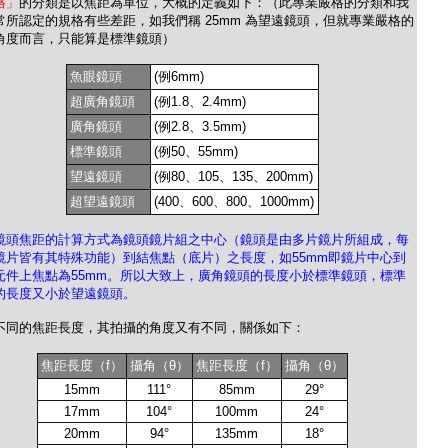
格」
的分類是以焦距為單位，大概的定義如下：（此專業嚴格的分類和我
常所認定的規格有些差距，如我們稱 25mm 為望遠鏡頭，但就專業嚴格的
角度而言，只能算是標準鏡頭）
魚眼鏡頭
(例6mm)
超廣角鏡頭
(例1.8、2.4mm)
廣角鏡頭
(例2.8、3.5mm)
標準鏡頭
(例50、55mm)
望遠鏡頭
(例80、105、135、200mm)
超望遠鏡頭
(400、600、800、1000mm)
鏡頭焦距的計算方式為鏡頭鏡片組之中心（鏡頭是由多片鏡片所組成，每
鏡片皆有其特殊功能）到結焦點（底片）之長度，如55mm即鏡片中心到
元件上焦點為55mm。所以大致上，廣角鏡頭的長度小於標準鏡頭，標準
的長度又小於望遠鏡頭。
不同的焦距長度，其拍攝的角度又有不同，關係如下：
焦距長度（f）
攝角（θ）
焦距長度（f）
攝角（θ）
15mm
111°
85mm
29°
17mm
104°
100mm
24°
20mm
94°
135mm
18°