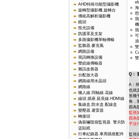
e
AHD特殊功能型攝影機
n
海
旋轉型攝影機.旋轉台
n
想
傳統高解析攝影機
n
我
鏡頭
機
投光設備
n
我
防護罩及支架
n
可
多路攝影機單軸傳輸
浪
監聽器.麥克風
n
雙
網路設備
n
C
視訊轉換設備
n
雙
雙絞線傳輸器
雜訊改善器
Q：
分配放大器
網路線用水晶頭
A：
網路線
也就
懶人線.同軸線.花線
形幾
線頭.插座.延長線.HDMI線
角，
集線盒.防水盒.配線盒
因為
變壓器.避雷器
監視
轉接頭
因為
偽裝嚇阻假監視器. 警示防
乎沒
盜貼紙
行車紀錄器.車用插座配件
監視