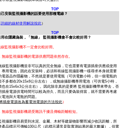
TOP
自己安裝監視攝影機的話要使用那種電線？
（
詳細的線材使用解說按此
）
TOP
若用在隱藏偽裝，「無線」 監視攝影機會不會比較好用？
無線監視攝影機不一定會比較好用。
，無線監視攝影機的電源供應問題依然存在。
無線監視攝影機並非可以真的完全無線，它也需要有電源插座供應或使用
、專用電池，因此在安裝時，必須和有線監視攝影機一樣尋求本身就需要
的電器品作隱蔽物，不然就是要使用電瓶（可供電數小時，但一個電瓶的
差不多都在20x15x8公分左右），或無線攝影機專用電池（可供電5小時，
積也在15x6x3公分左右）。因此除非真的是要將 監視攝影機帶來帶去，否
用插座電源供電時間可以較為持久，而且只要偽裝得當，就不需要再考慮
大電池與大電瓶的問題。
iy將插座電源改為蓄電池電源的方法按此
）
，無線監視攝影機易受雜訊干擾且傳輸距離較短。
監視攝影機容易受到水泥、金屬、木材等建築物影響而減少收訊距離，所
使產品標示可傳輸100公尺（此標示通常是取實測結果的最大數據），但實