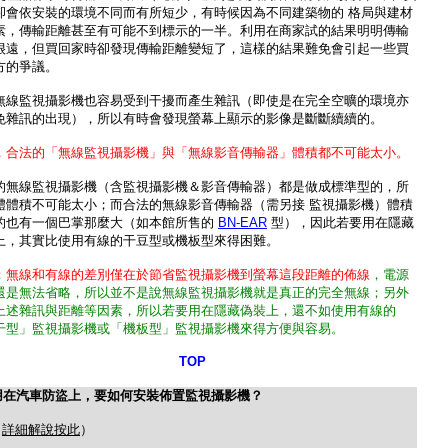
卻會依安裝的環境不同而有所短少，有時候因為不同建築物的 格局與建材
素，傳輸距離甚至有可能不到標示的一半。利用在商家試的結果明明傳輸
很遠，但買回家時卻發現傳輸距離變短了，這樣的結果難免會引起一些買
方的爭議。
無線監視攝影機也容易受到干擾而產生雜訊（即使是在完全空曠的環境亦
免雜訊的出現），所以有時會發現螢幕上顯示的影像是斷斷續續的。
，合法的「無線監視攝影機」與「無線影音傳輸器」體積都不可能太小。
的無線監視攝影機（含監視攝影機＆影音傳輸器）都是做成標準型的，所
體體積不可能太小；而合法的無線影音傳輸器（需另接 監視攝影機）體積
的也有一個巴掌那麼大（如本館所售的
BN-EAR
型），因此若要用在隱藏
上，其實比使用有線的干豆型或機板型來得困難。
：
無線和有線的差別僅在於節省監視攝影機到螢幕這段距離的佈線
，電源
還是無法省略，所以並不是說無線監視攝影機就是真正的完全無線；另外
上述雜訊與距離等因素，所以若要用在隱藏偽裝上，還不如使用有線的
干型」監視攝影機或「機板型」監視攝影機來得方便與容易。
TOP
用在汽車防盜上，要如何安裝佈置監視攝影機？
（
詳細解說按此
）