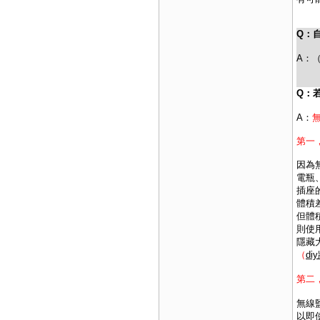
Q：
A：
Q：
A：
第一
因為
電瓶
插座
體積
但體
則使
隱藏
（
d
第二
無線
以即