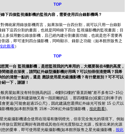
TOP
要錄下四個監視攝影機的監視內容，需要使用四台錄影機嗎？
針對傳統家用錄放影機而言，如果加裝一台四分割，就可以只用一台錄影
接錄下這四分割的畫面，也就是同時錄下四台 監視攝影機的監視畫面；目
視上多採用數位錄放影機，且已經內建分割畫面功能，也就是您不需要再
分割器，即可達到四台攝影機，同時顯示、錄影之功能（如本館所販售之
按此觀看
）
TOP
我想買一台 監視攝影機，是想監視我的汽車用的，大概要裝在4樓的高度，
時間都是在深夜，請問紅外線型攝影機好用嗎？可以拍得很清楚嗎？我希
夠拍的清楚一點的，還是 應該使用星光級攝影機？有什麼差別？可不可以
介紹一下，謝謝！
一般房屋如果沒有特別挑高的話，4樓到1樓的"垂直距離"差不多有12~15公
果停車的位置和建築物又有一段距離的話 ，那四樓陽台(或窗口)到車子的
還會更遠(可能會超過15公尺)，因此建議您選擇紅外線光可投射 15 公尺以
攝影機種(如本館所販售 15米∼20米紅外線型攝影機，
按此觀看
)。
級攝影機適合使用在現場有微弱燈光，但非完全無光的環境下。例如
車停放位置附近剛好有路燈或其他任何光度類似之光源，投射出來的光源
到您的愛車，即可使用星光級攝影機(如本館所販售之星光級攝影機，
按此