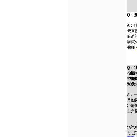
Q：
A：
機直
前監
購買
機種
Q：
拍攝
望能
幫我
A：
尺如
距離
上之
星光
您汽
可照