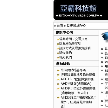
»
首頁
»
監視器材FAQ
關於本公司
營業時間．交通指南
隱私權保護聲明
訂購方式及退換貨說明
n
監
購物條約
n
監
n
聯絡我們
自
n
若
商品目錄
n
用
限時促銷特惠專案
n
如
IP網路攝影機及錄放影機
容
n
在
AHD DVR數位錄放影機
n
菲
AHD半球型(適用屋內)
以
AHD中小型紅外線攝影機
n
請
(適用騎樓、室內外)
「
AHD防護罩型攝影機(適用
n
我
屋外，紅外線照射距離
n
紅
遠）