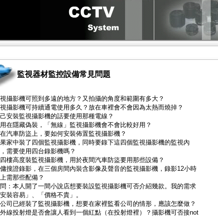
監視器材監控設備常見問題
視攝影機可照到多遠的地方？又拍攝的角度和範圍有多大？
視攝影機可持續通電使用多久？放在車裡會不會因為太熱而燒掉？
己安裝監視攝影機的話要使用那種電線？
用在隱藏偽裝，「無線」監視攝影機會不會比較好用？
在汽車防盜上，要如何安裝佈置監視攝影機？
果家中裝了四個監視攝影機，同時要錄下這四個監視攝影機的監視內
，需要使用四台錄影機嗎？
四樓高度裝監視攝影機，用於夜間汽車防盜要用那些設備？
傭搜證錄影，在三個房間內裝含影像及聲音的監視攝影機，錄影12小時
上需那些配備？
問：本人開了一間小說店想要裝設監視攝影機可否介紹幾款。我的需求
安裝容易」、「價格不貴」。
公司已經裝了監視攝影機，想要在家裡監看公司的情形，應該怎麼做？
外線投射燈是否會讓人看到一個紅點（在投射燈裡）？攝影機可否接not