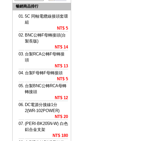
暢銷商品排行
01.
5C 同軸電纜線接頭套環
組
NT$ 5
02.
BNC公轉F母轉接頭(台
製長版)
NT$ 14
03.
台製RCA公轉F母轉接
頭
NT$ 13
04.
台製F母轉F母轉接頭
NT$ 5
05.
台製BNC公轉RCA母轉
轉接頭
NT$ 12
06.
DC電源分接線1分
2(WR-102POWER)
NT$ 20
07.
(PERI-BK205N-W) 白色
鋁合金支架
NT$ 180