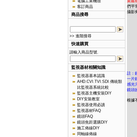
業嚴
電腦工業機殼
們平
客訂商品
攝影
商品搜尋
>> 進階搜尋
快速購買
請輸入商品型號.
監視器材相關知識
註：
監視器基本認識
一片
AHD.CVI.TVI.SDI.傳統類
感光
比監視器系統比較
鏡頭
監視器主機安裝DIY
DIY安裝教室
根據
監視器使用必讀
監視器材FAQ
鏡頭FAQ
鏡頭焦距選購DIY
施工佈線DIY
同軸線佈線