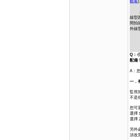
觀看
紅外
線型
間拍
外線
Q：
配備
A：
一．
監視
不是
您可
選擇
選擇
另外
須改