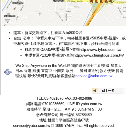
開車：新屋交流道下，往新屋方向800公尺
台鐵+公車： ”中壢火車站”下車，轉搭桃園客運<
5035中壢-新屋>，或
中壢客運<131中壢-富源>，在"環訓所"站下車，步行5分鐘可到達
5035中壢-新屋>
桃園客運<
查詢
http://www.tybus.com.tw/
中壢客運<131中壢-富源>查詢
http://www.chunglibus.com.tw/
We Ship Anywhere in the World!! 我們運送到全世界!美國.加拿大.
日本.香港.紐澳.東南亞.中南美.歐洲......皆可運送!付款方便!出貨處
理快速!最快2天可到貨!詳洽客服信箱
service@yaba.com.tw
TEL:
03-4021676
FAX:03-4024086
網路電話:07010236669, LINE ID:
yaba.com.tw
服務時間:星期一至五，AM 9：30至PM 5：30
敏希有限公司 統一編號:53288489
地址:桃園市平鎮區高雙路67號
service@yaba.com.tw
© 1999
YABA
, Inc. All rights reserved.