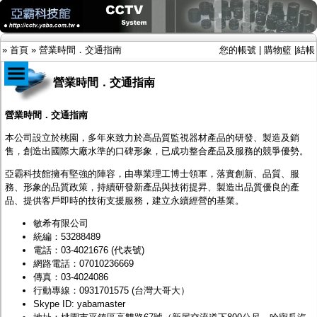
»
首頁
»
營業時間．交通指南
您的帳號
|
購物籃
|
結帳
營業時間．交通指南
商品目錄
營業時間．交通指南
限時促銷特惠專案
本公司設立於桃園，多年來致力於高品質監視器材產品的研發、製造及銷
IP網路攝影機及錄放影機
售，創造出國際大廠水準的口碑形象，已成功整合產品及服務的競爭優勢。
AHD DVR數位錄放影機
亞霸科技館擁有堅強的陣容，由專業理工博士領軍，落實創新、品質、服
AHD半球型(適用屋內)
務、形象的品質政策，持續研發新產品與技術提昇、製造出品質優良的產
AHD中小型紅外線攝影機(適用騎樓、室內外)
品、提供客戶即時的技術支援服務，建立永續經營的基業。
AHD防護罩型攝影機(適用屋外，紅外線照射
距離遠）
敏希有限公司
AHD特殊功能型攝影機
統編：53288489
旋轉型攝影機.旋轉台
電話：
03-4021676
(代表號)
傳統高解析攝影機
網路電話：07010236669
鏡頭
傳真：03-4024086
投光設備
行動專線：
0931701575
(台灣大哥大）
防護罩及支架
Skype ID: yabamaster
多路攝影機單軸傳輸