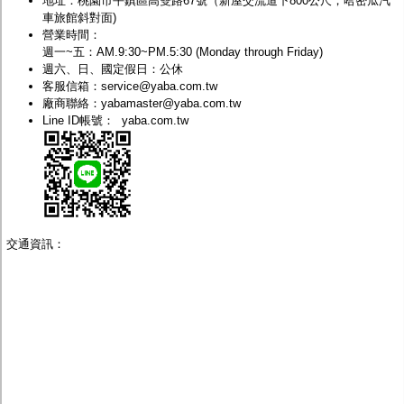
地址：桃園市
平鎮區高雙路67號
（
新屋交流道下800公尺
，哈密瓜汽
監聽器.麥克風
車旅館斜對面)
網路設備
營業時間：
視訊轉換設備
週一~五：AM.9:30~PM.5:30 (Monday through Friday)
雙絞線傳輸器
週六、日、國定假日：公休
雜訊改善器
客服信箱：
service@yaba.com.tw
分配放大器
廠商聯絡：
yabamaster@yaba.com.tw
網路線用水晶頭
Line ID帳號：
yaba.com.tw
網路線
懶人線.同軸線.花線
線頭.插座.延長線.HDMI線
集線盒.防水盒.配線盒
變壓器.避雷器
轉接頭
偽裝嚇阻假監視器. 警示防盜貼紙
交通資訊：
行車紀錄器.車用插座配件
電腦工業機殼
客訂商品