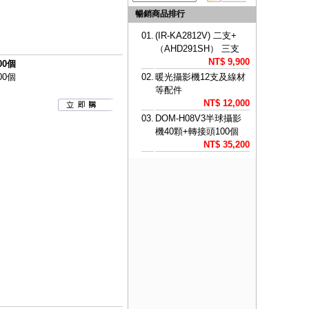
暢銷商品排行
01.
(IR-KA2812V) 二支+
（AHD291SH） 三支
NT$ 9,900
00個
00個
02.
暖光攝影機12支及線材
等配件
NT$ 12,000
03.
DOM-H08V3半球攝影
機40顆+轉接頭100個
NT$ 35,200