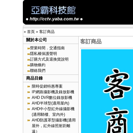
»
首頁
»
客訂商品
關於本公司
客訂商品
營業時間．交通指南
隱私權保護聲明
訂購方式及退換貨說明
購物條約
聯絡我們
商品目錄
限時促銷特惠專案
IP網路攝影機及錄放影機
AHD DVR數位錄放影機
AHD半球型(適用屋內)
AHD中小型紅外線攝影機
(適用騎樓、室內外)
AHD防護罩型攝影機(適用
屋外，紅外線照射距離
遠）