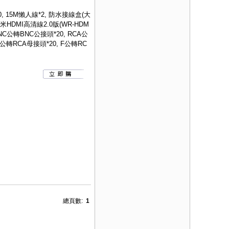
*10, 15M懶人線*2, 防水接線盒(大
5米HDMI高清線2.0版(WR-HDM
 BNC公轉BNC公接頭*20, RCA公
C公轉RCA母接頭*20, F公轉RC
總頁數:
1