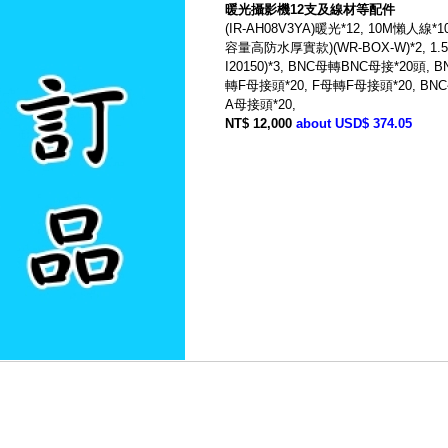
暖光攝影機12支及線材等配件
(IR-AH08V3YA)暖光*12, 10M懶人線
容量高防水厚實款)(WR-BOX-W)*2, 1.
I20150)*3, BNC母轉BNC母接*20頭,
轉F母接頭*20, F母轉F母接頭*20, BN
A母接頭*20,
NT$ 12,000
about USD$ 374.05