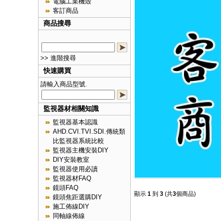
電腦工業機殼
客訂商品
商品搜尋
>> 進階搜尋
快速購買
請輸入商品型號.
監視器材相關知識
監視器基本認識
AHD.CVI.TVI.SDI.傳統類
比監視器系統比較
監視器主機安裝DIY
DIY安裝教室
監視器使用必讀
監視器材FAQ
鏡頭FAQ
顯示
1
到
3
(共
3
個商品)
鏡頭焦距選購DIY
施工佈線DIY
同軸線佈線