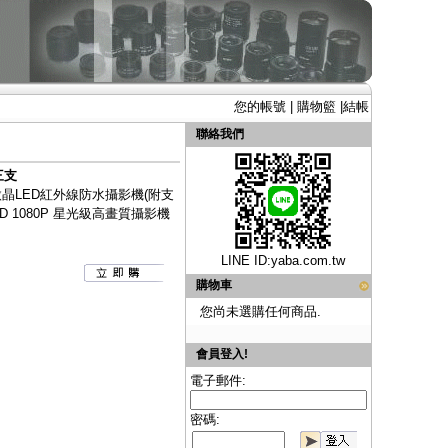
您的帳號
|
購物籃
|
結帳
聯絡我們
三支
0顆微晶LED紅外線防水攝影機(附支
 AHD 1080P 星光級高畫質攝影機
LINE ID:
yaba.com.tw
購物車
您尚未選購任何商品.
會員登入!
電子郵件:
密碼: