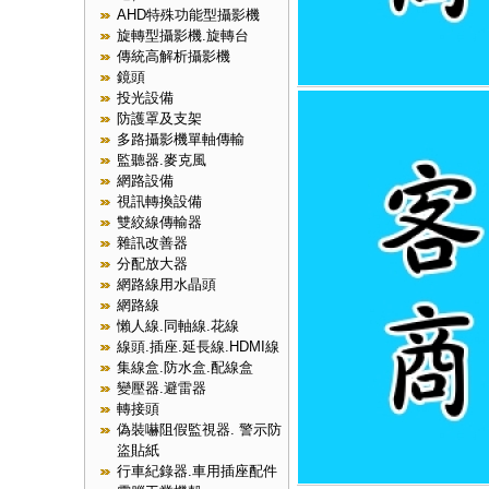
AHD特殊功能型攝影機
旋轉型攝影機.旋轉台
傳統高解析攝影機
鏡頭
投光設備
防護罩及支架
多路攝影機單軸傳輸
監聽器.麥克風
網路設備
視訊轉換設備
雙絞線傳輸器
雜訊改善器
分配放大器
網路線用水晶頭
網路線
懶人線.同軸線.花線
線頭.插座.延長線.HDMI線
集線盒.防水盒.配線盒
變壓器.避雷器
轉接頭
偽裝嚇阻假監視器. 警示防
盜貼紙
行車紀錄器.車用插座配件