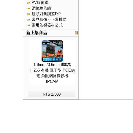
AV線佈線
網路線佈線
鏡頭對焦調整DIY
常見影像不正常排除
常用監視器材公式
新上架商品
1.8mm /3.6mm 800萬
H.265 有聲 豆干型 POE供
電 魚眼網路攝影機
IPCAM
NT$ 2,500