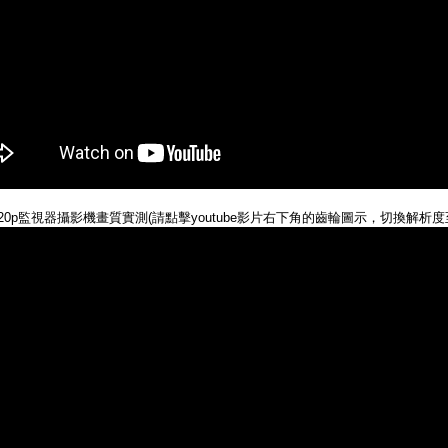
 720p監視器攝影機畫質實測(請點擊youtube影片右下角的齒輪圖示，切換解析度至