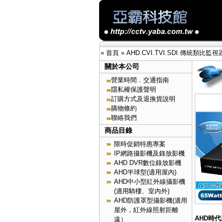
»
首頁
»
AHD.CVI.TVI.SDI.傳統類比
關於本公司
營業時間．交通指南
隱私權保護聲明
訂購方式及退換貨說明
購物條約
聯絡我們
商品目錄
限時促銷特惠專案
IP網路攝影機及錄放影機
AHD DVR數位錄放影機
AHD半球型(適用屋內)
AHD中小型紅外線攝影機
(適用騎樓、室內外)
AHD防護罩型攝影機(適用
屋外，紅外線照射距離
AHD時
遠）