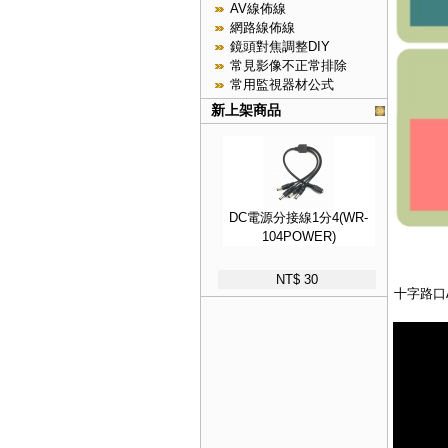
AV線佈線
網路線佈線
鏡頭對焦調整DIY
常見影像不正常排除
常用監視器材公式
新上架商品
DC電源分接線1分4(WR-
104POWER)
NT$ 30
十字路口