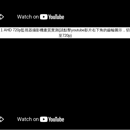
1 AHD 720p監視器攝影機畫質實測(請點擊youtube影片右下角的齒輪圖示，
至720p)