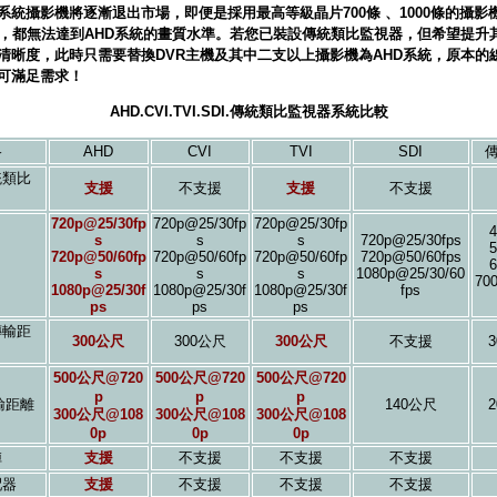
系統攝影機將逐漸退出市場，即便是採用最高等級晶片700條 、1000條的攝影機
R，都無法達到AHD系統的畫質水準。若您已裝設傳統類比監視器，但希望提升
清晰度，此時只需要替換DVR主機及其中二支以上攝影機為AHD系統，原本的
可滿足需求！
AHD.CVI.TVI.SDI.傳統類比監視器系統比較
格
AHD
CVI
TVI
SDI
統類比
支援
不支援
支援
不支援
720p@25/30fp
720p@25/30fp
720p@25/30fp
4
s
s
s
720p@25/30fps
5
720p@50/60fp
720p@50/60fp
720p@50/60fp
720p@50/60fps
6
s
s
s
1080p@25/30/60
70
1080p@25/30f
1080p@25/30f
1080p@25/30f
fps
ps
ps
ps
傳輸距
300公尺
300公尺
300公尺
不支援
500公尺@720
500公尺@720
500公尺@720
p
p
p
輸距離
140公尺
300公尺@108
300公尺@108
300公尺@108
0p
0p
0p
陣
支援
不支援
不支援
不支援
配器
支援
不支援
不支援
不支援