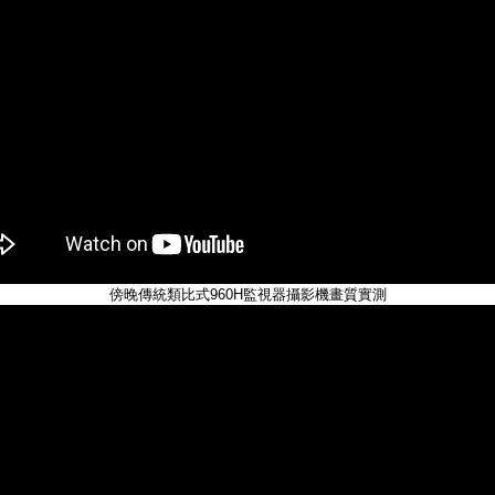
傍晚傳統類比式960H監視器攝影機畫質實測