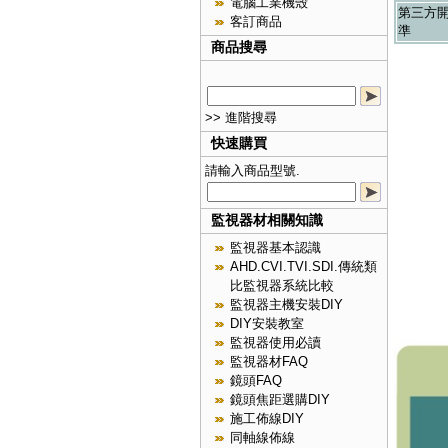
電腦工業機殼
第三方
客訂商品
準
商品搜尋
>> 進階搜尋
快速購買
請輸入商品型號.
監視器材相關知識
監視器基本認識
AHD.CVI.TVI.SDI.傳統類
比監視器系統比較
監視器主機安裝DIY
DIY安裝教室
監視器使用必讀
監視器材FAQ
鏡頭FAQ
鏡頭焦距選購DIY
施工佈線DIY
同軸線佈線