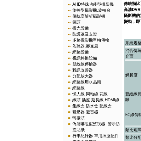
傳統類比
AHD特殊功能型攝影機
高清DV
旋轉型攝影機.旋轉台
攝影機的
傳統高解析攝影機
變動，即
鏡頭
投光設備
防護罩及支架
多路攝影機單軸傳輸
系統規
監聽器.麥克風
混合傳
網路設備
介面
視訊轉換設備
雙絞線傳輸器
雜訊改善器
解析度
分配放大器
網路線用水晶頭
網路線
雙絞線
懶人線.同軸線.花線
離
線頭.插座.延長線.HDMI線
集線盒.防水盒.配線盒
變壓器.避雷器
5C線傳
轉接頭
偽裝嚇阻假監視器. 警示防
類比矩
盜貼紙
行車紀錄器.車用插座配件
類比分