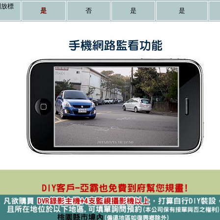
開放標
是
否
是
是