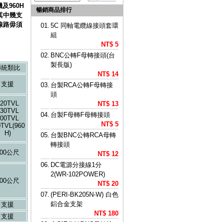
及960H
暢銷商品排行
其中幾支
線路毋須
01.
5C 同軸電纜線接頭套環
組
NT$ 5
02.
BNC公轉F母轉接頭(台
製長版)
傳統類比
NT$ 14
支援
03.
台製RCA公轉F母轉接
頭
20TVL
NT$ 13
30TVL
04.
台製F母轉F母轉接頭
00TVL
NT$ 5
0TVL(960
H)
05.
台製BNC公轉RCA母轉
轉接頭
300公尺
NT$ 12
06.
DC電源分接線1分
2(WR-102POWER)
200公尺
NT$ 20
07.
(PERI-BK205N-W) 白色
鋁合金支架
支援
NT$ 180
支援