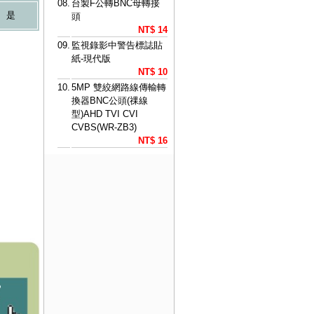
08.
台製F公轉BNC母轉接
是
頭
NT$ 14
09.
監視錄影中警告標誌貼
紙-現代版
NT$ 10
10.
5MP 雙絞網路線傳輸轉
換器BNC公頭(祼線
型)AHD TVI CVI
CVBS(WR-ZB3)
NT$ 16