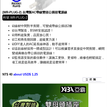
監聽器.麥克風
網路設備
視訊轉換設備
(WR-PLUG-2) 台灣製AC帶線雙頭公插頭電源線
雙絞線傳輸器
料號:WR-PLUG-2
雜訊改善器
分配放大器
☑️線材中間對半剪開，可變成帶線公插頭2條
網路線用水晶頭
☑️台灣製造，BSMI安規認證！
網路線
☑️用料超紮實，品質放心買！
懶人線.同軸線.花線
☑️工程商長期回購，超級實力派！
線頭.插座.延長線.HDMI線
☑️DIY達人的AC延長線神器，動手超簡單！
集線盒.防水盒.配線盒
☑️這款線材採用一體成型設計！可以根據需求直接從中間剪開，瞬間
變壓器.避雷器
變成兩條自帶公插頭的電源線！
轉接頭
☑️監視器安裝的最佳夥伴！讓施工更快、更省時，維修也輕鬆搞定，
偽裝嚇阻假監視器. 警示防盜貼紙
省工就是提高效率，賺錢就是這麼簡單！
行車紀錄器.車用插座配件
電腦工業機殼
NT$ 40
客訂商品
about USD$ 1.25