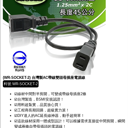
(WR-SOCKET-2) 台灣製AC帶線雙頭母插座電源線
料號:WR-SOCKET-2
☑️線材中間對半剪開，可變成帶線母插座2條
☑️台灣製造，BSMI安規認證！
☑️用料超紮實，品質放心買！
☑️工程商長期回購，超級實力派！
☑️DIY達人的AC延長線神器，動手超簡單！
☑️這款線材採用一體成型設計！可以根據需求直接從中間剪開，瞬間
變成兩條自帶母插頭的電源線！