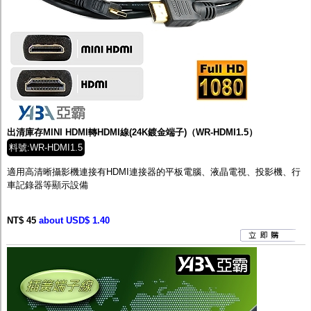
出清庫存MINI HDMI轉HDMI線(24K鍍金端子)（WR-HDMI1.5）
料號:WR-HDMI1.5
適用高清晰攝影機連接有HDMI連接器的平板電腦、液晶電視、投影機、行
車記錄器等顯示設備
NT$ 45
about USD$ 1.40