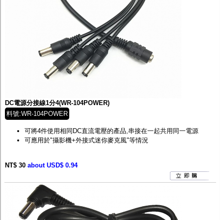
DC電源分接線1分4(WR-104POWER)
料號:WR-104POWER
可將4件使用相同DC直流電壓的產品,串接在一起共用同一電源
可應用於"攝影機+外接式迷你麥克風"等情況
NT$ 30
about USD$ 0.94