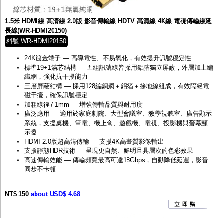
1.5米 HDMI線 高清線 2.0版 影音傳輸線 HDTV 高清線 4K線 電視傳輸線延
長線(WR-HDMI20150)
料號:WR-HDMI20150
24K鍍金端子 — 高導電性、不易氧化，有效提升訊號穩定性
標準19+1滿芯結構 — 五組訊號線皆採用鋁箔獨立屏蔽，外層加上編
織網，強化抗干擾能力
三層屏蔽結構 — 採用128編銅網＋鋁箔＋接地線組成，有效隔絕電
磁干擾，確保訊號穩定
加粗線徑7.1mm — 增強傳輸品質與耐用度
廣泛應用 — 適用於家庭劇院、大型會議室、教學視聽室、廣告顯示
系統，支援桌機、筆電、機上盒、遊戲機、電視、投影機與螢幕顯
示器
HDMI 2.0版超高清傳輸 — 支援4K高畫質影像輸出
支援靜態HDR技術 — 呈現更自然、鮮明且具層次的色彩效果
高速傳輸效能 — 傳輸頻寬最高可達18Gbps，自動降低延遲，影音
同步不卡頓
NT$ 150
about USD$ 4.68