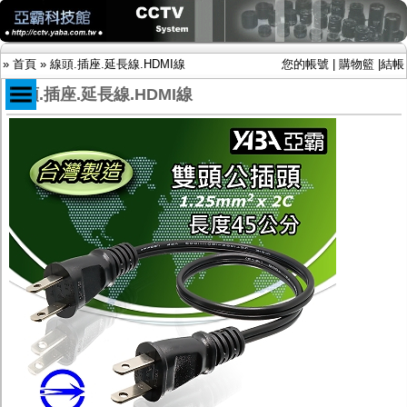
»
首頁
»
線頭.插座.延長線.HDMI線
您的帳號
|
購物籃
|
結帳
線頭.插座.延長線.HDMI線
商品目錄
限時促銷特惠專案
IP網路攝影機及錄放影機
AHD DVR數位錄放影機
AHD半球型(適用屋內)
AHD中小型紅外線攝影機(適用騎樓、室內外)
AHD防護罩型攝影機(適用屋外，紅外線照射
距離遠）
AHD特殊功能型攝影機
旋轉型攝影機.旋轉台
傳統高解析攝影機
鏡頭
投光設備
防護罩及支架
多路攝影機單軸傳輸