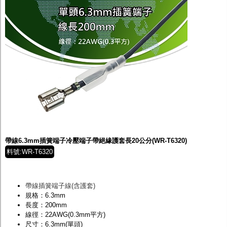
帶線6.3mm插簧端子冷壓端子帶絕緣護套長20公分(WR-T6320)
料號:WR-T6320
帶線插簧端子線(含護套)
規格：6.3mm
長度：200mm
線徑：22AWG(0.3mm平方)
尺寸：6.3mm(單頭)