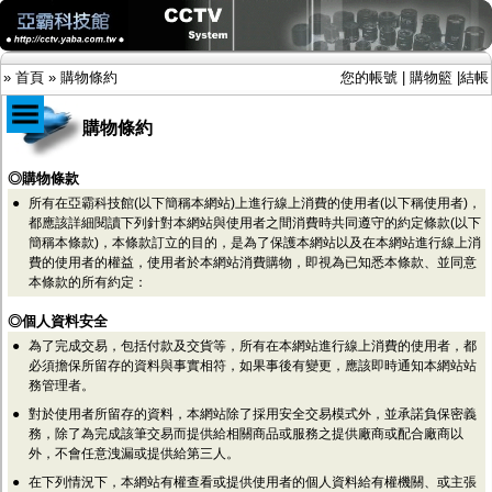
»
首頁
»
購物條約
您的帳號
|
購物籃
|
結帳
購物條約
商品目錄
◎購物條款
●
所有在亞霸科技館(以下簡稱本網站)上進行線上消費的使用者(以下稱使用者)，
限時促銷特惠專案
都應該詳細閱讀下列針對本網站與使用者之間消費時共同遵守的約定條款(以下
IP網路攝影機及錄放影機
簡稱本條款)，本條款訂立的目的，是為了保護本網站以及在本網站進行線上消
AHD DVR數位錄放影機
費的使用者的權益，使用者於本網站消費購物，即視為已知悉本條款、並同意
AHD半球型(適用屋內)
本條款的所有約定：
AHD中小型紅外線攝影機(適用騎樓、室內外)
AHD防護罩型攝影機(適用屋外，紅外線照射
◎個人資料安全
距離遠）
●
為了完成交易，包括付款及交貨等，所有在本網站進行線上消費的使用者，都
AHD特殊功能型攝影機
必須擔保所留存的資料與事實相符，如果事後有變更，應該即時通知本網站站
旋轉型攝影機.旋轉台
務管理者。
傳統高解析攝影機
●
對於使用者所留存的資料，本網站除了採用安全交易模式外，並承諾負保密義
鏡頭
務，除了為完成該筆交易而提供給相關商品或服務之提供廠商或配合廠商以
投光設備
外，不會任意洩漏或提供給第三人。
防護罩及支架
多路攝影機單軸傳輸
●
在下列情況下，本網站有權查看或提供使用者的個人資料給有權機關、或主張