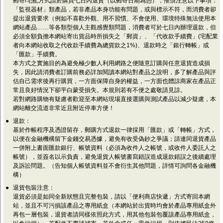
郵寄/宅配方式請於購買七日內退貨（以郵寄日期為憑），惟須注意以下事項：
「監視器材」類產品，若非產品本身功能有問題，或與標示不符，而消費者卻
提出退貨要求（例如不喜歡外觀、用不習慣、不會使用、環境特殊無法使用本
網站產品……等各類型個人主觀感覺類問題，消費者可於七日內辦理退款，但
必須全額負擔本網站寄出貨品時所損失之「郵資」、「代收款手續費」(宅配業
者向本網站收取之代收款手續費為總貨款之1%)、退款時之「銀行轉帳」或
「匯款」手續費。
本方式之實施目的為避免極少數人利用網路之便隨意訂購與任意退貨造成損
失，因此請消費者訂購前務必詳加閱讀本網站對產品之說明，多了解產品與評
估自己需求後再行購買，一方面保障自身的權益，一方面也體諒商家在產品正
常且良好情況下卻平白蒙受損失。本規則若有不便之處敬請見諒。
若對網路購物有疑慮者歡迎至本網站現場直接選購與測試產品以減少疑慮，本
網站離交流道非常近且附近停車方便！
●
退款：
基於作帳程序及憑證留存，郵購方式退款一律採用「匯款」或「轉帳」方式，
以便在金融機構留下金錢交易憑據，避免有收受偽鈔之爭議；請連同退貨產品
一併附上書面匯款銀行、帳號資料（必須為收件人之帳號，或收件人委託人之
帳號），並簽名以示負責，避免退貨人帳號書寫錯誤造成退款錯誤之後續處理
及訴訟問題。（告知個人帳號資料並不會衍生其他問題，詳情可詢問各金融機
構）
●
退貨包裝注意：
退貨必須是如同全新狀態且完整包裝，請以「便利商店快遞」方式寄回本網
站，並且不可污損該產品之專用紙盒（本網站於出貨時均會於產品專用紙盒外
再包一層包裝，退貨者請同樣依照此方式，用其他包裝包覆該產品專用紙盒，