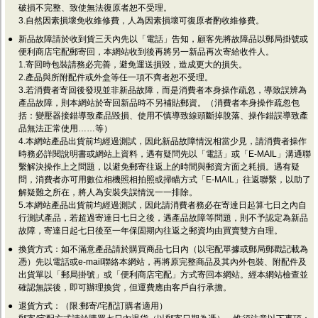
破損不完整、致使無法復原者恕不受理。
3.自然因素損壞免收維修費，人為因素損壞可復原者酌收維修費。
●
新品故障請於收到貨三天內先以「電話」告知，顧客先將故障品以郵局掛號或
便利商店宅配郵寄回，本網站收到後再將另一新品再次寄給收件人。
1.寄回時包裝請務必完善，避免運送損毀，造成更大的損失。
2.產品與所附配件或外盒等任一項不齊者恕不受理。
3.若消費者寄回後發現並非新品故障，而是消費者本身操作疏忽，導致誤辨為
產品故障，則本網站於寄回新品時不另補貼郵資。（消費者本身操作疏忽包
括：變壓器接錯導致產品毀損、使用不慎導致線頭斷掉脫落、操作錯誤導致產
品無法正常使用……等）
4.本網站產品出貨前均經過測試，因此新品故障情況相當少見，請消費者操作
時務必詳閱說明書或網站上資料，遇有疑問先以「電話」或「E-MAIL」溝通聯
繫解決操作上之問題，以避免郵寄往返上的時間與郵資方面之耗損。遇有疑
問，消費者亦可用數位相機照相拍照或掃瞄方式「E-MAIL」往返聯繫，以助了
解疑難之所在，將人為安裝失誤情況一一排除。
5.本網站產品出貨前均經過測試，因此請消費者務必在寄達日起算七日之內自
行測試產品，若超過寄達日七日之後，遇產品故障等問題，則不予認定為新品
故障，寄達日起七日後至一年保固期內往返之郵資均由買賣雙方自理。
●
換貨方式：如不滿意產品請於購買商品七日內（以宅配單據或郵局郵戳記載為
憑）先以電話或e-mail聯絡本網站，再將原完整商品及其內外包裝、附配件及
出貨單以「郵局掛號」或「便利商店宅配」方式寄回本網站。經本網站檢查並
確認無誤後，即可辦理換貨，但運費應由客戶自行承擔。
●
退貨方式：（限:郵寄/宅配訂購者適用）