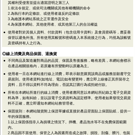
監聽器.麥克風
其權利受侵害並提出適當證明之第三人
網路設備
1.依法令規定、或依司法機關或其他有權機關的命令
2.為執行本約定條款、或使用者違反約定條款
視訊轉換設備
3.為維護本網站系統之正常運作及安全
雙絞線傳輸器
4.為保護本網站、其他使用者、或其他第三人的合法權益
雜訊改善器
分配放大器
●
使用者對於其個人資料、付款資料（包含信用卡資料）及會員密碼等，應妥善
網路線用水晶頭
保管以避免外洩。所有使用其帳號和密碼進入本系統後之行為，均視為該帳號
網路線
及密碼持有人之行為。
懶人線.同軸線.花線
◎線上消費及商品保固、退換貨
線頭.插座.延長線.HDMI線
集線盒.防水盒.配線盒
●
不同商品及製造廠對商品的品質、保固及售後服務，略有差異，本網站會標示
變壓器.避雷器
在產品相關規格內，若原廠有所變動時以原廠為主。
轉接頭
●
使用者一旦在本網站進行線上消費，即表示願意購買該商品或服務並願遵守交
偽裝嚇阻假監視器. 警示防盜貼紙
易規則。使用者資料(如地址、電話)如有變更時，應立即上線修正其所留存之
行車紀錄器.車用插座配件
資料，且不得以資料不符為理由，否認其訂購行為或拒絕付款。
電腦工業機殼
●
所有在本網站所進行的線上消費，使用者應同意以本網站所紀錄之電子交易資
客訂商品
料為準，如有糾紛，並以該電子交易資料為認定標準。使用者如果發現交易資
料不正確，應立即通知本網站站務管理者。
●
保固規則：本網站隨貨附上保證單據或直接於產品背面貼上保固貼紙，提供一
年的保固服務。
1.以上保固係指非人為損壞之情況下。摔機、產品泡水等不在免費保固範圍
內。
2.商品因不當使用、保管之人為因素而造成之故障、損毀、刮傷、髒污、包裝