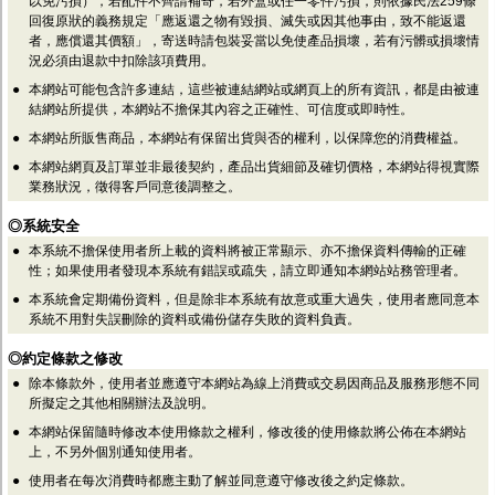
以免污損），若配件不齊請補寄，若外盒或任一零件污損，則依據民法259條
回復原狀的義務規定「應返還之物有毀損、滅失或因其他事由，致不能返還
者，應償還其價額」，寄送時請包裝妥當以免使產品損壞，若有污髒或損壞情
況必須由退款中扣除該項費用。
●
本網站可能包含許多連結，這些被連結網站或網頁上的所有資訊，都是由被連
結網站所提供，本網站不擔保其內容之正確性、可信度或即時性。
●
本網站所販售商品，本網站有保留出貨與否的權利，以保障您的消費權益。
●
本網站網頁及訂單並非最後契約，產品出貨細節及確切價格，本網站得視實際
業務狀況，徵得客戶同意後調整之。
◎系統安全
●
本系統不擔保使用者所上載的資料將被正常顯示、亦不擔保資料傳輸的正確
性；如果使用者發現本系統有錯誤或疏失，請立即通知本網站站務管理者。
●
本系統會定期備份資料，但是除非本系統有故意或重大過失，使用者應同意本
系統不用對失誤刪除的資料或備份儲存失敗的資料負責。
◎約定條款之修改
●
除本條款外，使用者並應遵守本網站為線上消費或交易因商品及服務形態不同
所擬定之其他相關辦法及說明。
●
本網站保留隨時修改本使用條款之權利，修改後的使用條款將公佈在本網站
上，不另外個別通知使用者。
●
使用者在每次消費時都應主動了解並同意遵守修改後之約定條款。