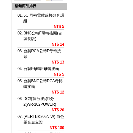
暢銷商品排行
01.
5C 同軸電纜線接頭套環
組
NT$ 5
02.
BNC公轉F母轉接頭(台
製長版)
NT$ 14
03.
台製RCA公轉F母轉接
頭
NT$ 13
04.
台製F母轉F母轉接頭
NT$ 5
05.
台製BNC公轉RCA母轉
轉接頭
NT$ 12
06.
DC電源分接線1分
2(WR-102POWER)
NT$ 20
07.
(PERI-BK205N-W) 白色
鋁合金支架
NT$ 180