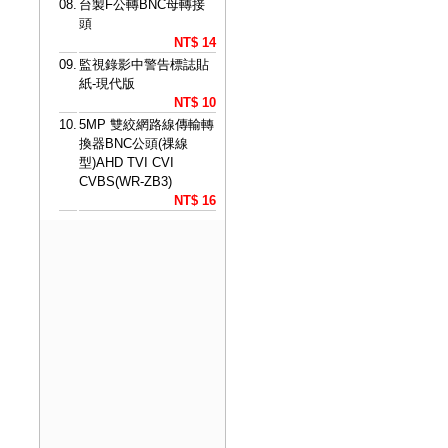
08.
台製F公轉BNC母轉接
頭
NT$ 14
09.
監視錄影中警告標誌貼
紙-現代版
NT$ 10
10.
5MP 雙絞網路線傳輸轉
換器BNC公頭(祼線
型)AHD TVI CVI
CVBS(WR-ZB3)
NT$ 16