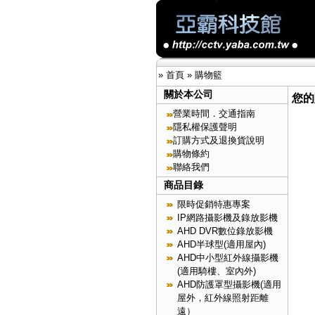
»
首頁
»
購物籃
關於本公司
您的
營業時間．交通指南
隱私權保護聲明
訂購方式及退換貨說明
購物條約
聯絡我們
商品目錄
限時促銷特惠專案
IP網路攝影機及錄放影機
AHD DVR數位錄放影機
AHD半球型(適用屋內)
AHD中小型紅外線攝影機
(適用騎樓、室內外)
AHD防護罩型攝影機(適用
屋外，紅外線照射距離
遠）