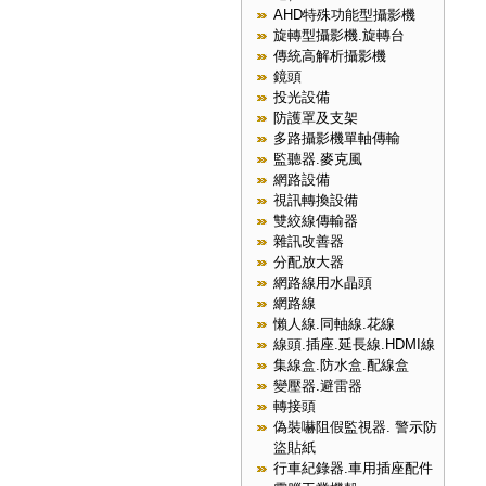
AHD特殊功能型攝影機
旋轉型攝影機.旋轉台
傳統高解析攝影機
鏡頭
投光設備
防護罩及支架
多路攝影機單軸傳輸
監聽器.麥克風
網路設備
視訊轉換設備
雙絞線傳輸器
雜訊改善器
分配放大器
網路線用水晶頭
網路線
懶人線.同軸線.花線
線頭.插座.延長線.HDMI線
集線盒.防水盒.配線盒
變壓器.避雷器
轉接頭
偽裝嚇阻假監視器. 警示防
盜貼紙
行車紀錄器.車用插座配件