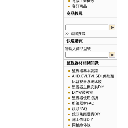
電腦工業機殼
客訂商品
商品搜尋
>> 進階搜尋
快速購買
請輸入商品型號.
監視器材相關知識
監視器基本認識
AHD.CVI.TVI.SDI.傳統類
比監視器系統比較
監視器主機安裝DIY
DIY安裝教室
監視器使用必讀
監視器材FAQ
鏡頭FAQ
鏡頭焦距選購DIY
施工佈線DIY
同軸線佈線