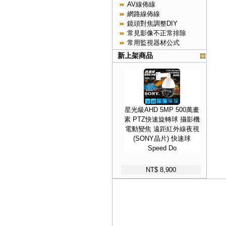
AV線佈線
網路線佈線
鏡頭對焦調整DIY
常見影像不正常排除
常用監視器材公式
新上架商品
星光級AHD 5MP 500萬畫
素 PTZ快速旋轉球 攝影機
電動變焦 遠距紅外線夜視
(SONY晶片) 快速球
Speed Do
NT$ 8,900