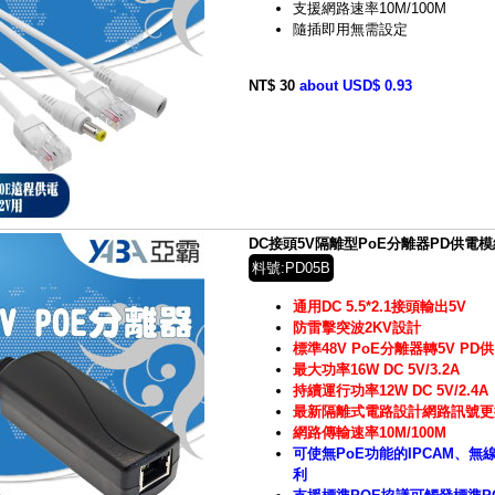
支援網路速率10M/100M
隨插即用無需設定
NT$ 30
about USD$ 0.93
DC接頭5V隔離型PoE分離器PD供電模
料號:PD05B
通用DC 5.5*2.1接頭輸出5V
防雷擊突波2KV設計
標準48V PoE分離器轉5V PD
最大功率16W DC 5V/3.2A
持續運行功率12W DC 5V/2.4A
最新隔離式電路設計網路訊號更
網路傳輸速率10M/100M
可使無PoE功能的IPCAM、無
利