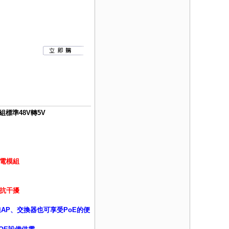
組標準48V轉5V
供電模組
抗干擾
線AP、交換器也可享受PoE的便