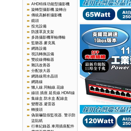
AHD特殊功能型攝影機
旋轉型攝影機.旋轉台
傳統高解析攝影機
鏡頭
投光設備
防護罩及支架
多路攝影機單軸傳輸
監聽器.麥克風
網路設備
視訊轉換設備
雙絞線傳輸器
雜訊改善器
分配放大器
網路線用水晶頭
網路線
懶人線.同軸線.花線
線頭.插座.延長線.HDMI線
集線盒.防水盒.配線盒
變壓器.避雷器
轉接頭
偽裝嚇阻假監視器. 警示防
盜貼紙
行車紀錄器.車用插座配件