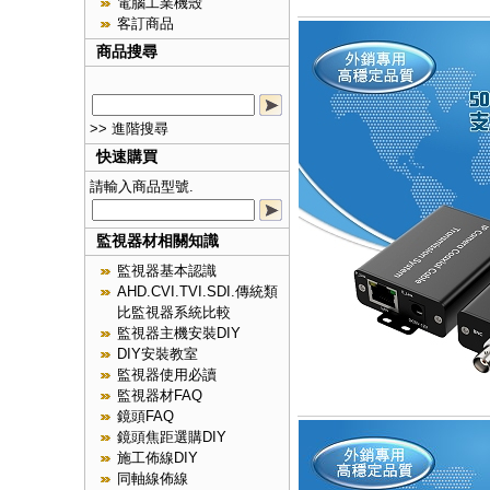
電腦工業機殼
客訂商品
商品搜尋
>> 進階搜尋
快速購買
請輸入商品型號.
監視器材相關知識
監視器基本認識
AHD.CVI.TVI.SDI.傳統類
比監視器系統比較
監視器主機安裝DIY
DIY安裝教室
監視器使用必讀
監視器材FAQ
鏡頭FAQ
鏡頭焦距選購DIY
施工佈線DIY
同軸線佈線