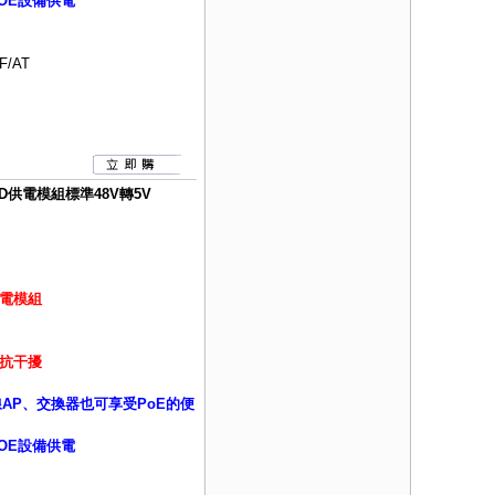
OE設備供電
F/AT
PD供電模組標準48V轉5V
供電模組
抗干擾
線AP、交換器也可享受PoE的便
OE設備供電