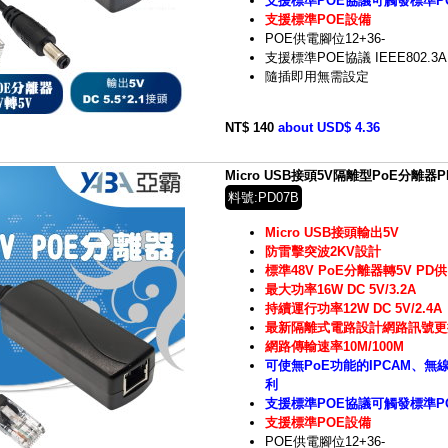
支援標準POE協議可觸發標準P
支援標準POE設備
POE供電腳位12+36-
支援標準POE協議 IEEE802.3A
隨插即用無需設定
NT$ 140
about USD$ 4.36
Micro USB接頭5V隔離型PoE分離器
料號:PD07B
Micro USB接頭輸出5V
防雷擊突波2KV設計
標準48V PoE分離器轉5V PD
最大功率16W DC 5V/3.2A
持續運行功率12W DC 5V/2.4A
最新隔離式電路設計網路訊號更
網路傳輸速率10M/100M
可使無PoE功能的IPCAM、無
利
支援標準POE協議可觸發標準P
支援標準POE設備
POE供電腳位12+36-