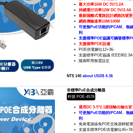
最大功率16W DC 5V/3.2A
持續運行功率12W DC 5V/2.4A
最新隔離式電路設計網路訊號更
網路傳輸速率10M/100M
可使無PoE功能的IPCAM、無
利
支援標準POE協議可觸發標準P
支援標準POE設備
POE供電腳位12+36-
支援標準POE協議 IEEE802.3A
隨插即用無需設定
NT$ 140
about USD$ 4.36
非標準PoE合成分離器
料號:POE-4578
通用DC 5.5*2.1接頭輸出輸出皆
可使無PoE功能的IPCAM、無
利
免佈電源線免POE交換器輕鬆
支援非標準POE供電腳位45+78