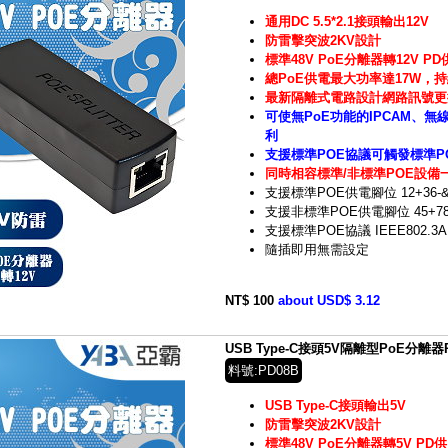
通用DC 5.5*2.1接頭輸出12V
防雷擊突波2KV設計
標準48V PoE分離器轉12V P
總PoE供電最大功率達17W，持
最新隔離式電路設計網路訊號更
可使無PoE功能的IPCAM、無
利
支援標準POE協議可觸發標準P
同時相容標準/非標準PO
E
設備
支援標準
POE
供電腳位
12+36-&
支援非標準
POE
供電腳位
45+78
支援標準POE協議 IEEE802.3A
隨插即用無需設定
NT$ 100
about USD$ 3.12
USB Type-C接頭5V隔離型PoE分離
料號:PD08B
USB Type-C接頭輸出5V
防雷擊突波2KV設計
標準48V PoE分離器轉5V PD