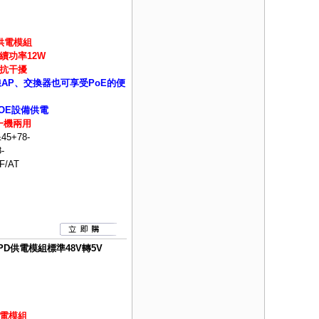
D供電模組
續功率12W
抗干擾
線AP、交換器也可享受PoE的便
OE設備供電
一機兩用
45+78-
-
F/AT
器PD供電模組標準48V轉5V
供電模組