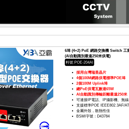
6埠 (4+2) PoE 網路交換機 Switc
(AI自動識別最遠250米供電)
料號:POE-204AI
採用台灣瑞昱晶片
4個100M網路供電標準POE埠
2個100M Uplink埠
總PoE供電瓦數達65W
AI自動識別傳輸距離最遠250米
可連接IP電話、IP攝影機、無線
支援標準POE IEEE802.3AF/A
金屬外殼，散熱性佳
BSMI字號：D43784