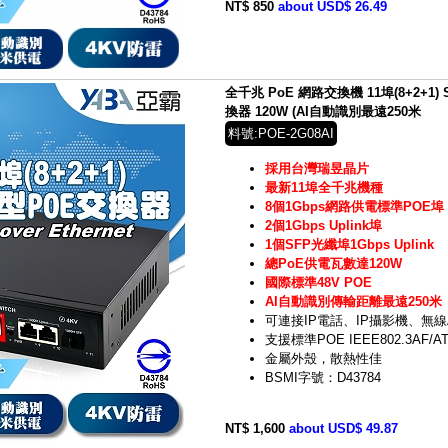
NT$ 850
about USD$ 26.49
全千兆 PoE 網路交換機 11埠(8+2+1
換器 120W (AI自動識別最遠250米
料號:POE-2G08AI
採用台灣瑞昱晶片
最新11埠全千兆機種
8個1Gbps網路供電標準POE埠
2個1Gbps Uplink埠
1個SFP光纖埠1Gbps Uplink
總PoE供電瓦數達120W
國際標準48V POE
AI自動識別傳輸距離最遠250米
可連接IP電話、IP攝影機、無線
支援標準POE IEEE802.3AF/A
金屬外殼，散熱性佳
BSMI字號：D43784
NT$ 1,600
about USD$ 49.87