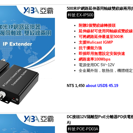
500米IP網路延伸器同軸線雙絞線兩用(EX-
料號:EX-IP500
附贈2個雙絞線轉接頭
延伸線材可使用同軸線或雙絞線
可將網路延伸最遠至500米
支援Mulicast IGMP
抗干擾能力強
即插即用無需設定安裝快速
網路速率100Mbps
電源使用DC 5V~12V
全金屬外殼，散熱佳，機體穩定
NT$ 1,450
about USD$ 45.19
DC接頭12V隔離型PoE分離器PD供電模組
A)
料號:POE-PD03A