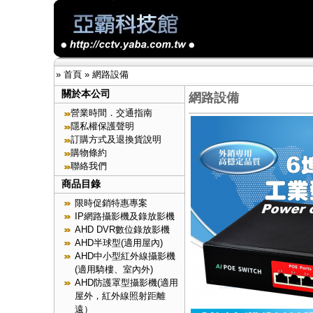
»
首頁
»
網路設備
關於本公司
網路設備
營業時間．交通指南
隱私權保護聲明
訂購方式及退換貨說明
購物條約
聯絡我們
商品目錄
限時促銷特惠專案
IP網路攝影機及錄放影機
AHD DVR數位錄放影機
AHD半球型(適用屋內)
AHD中小型紅外線攝影機
(適用騎樓、室內外)
AHD防護罩型攝影機(適用
屋外，紅外線照射距離
遠）