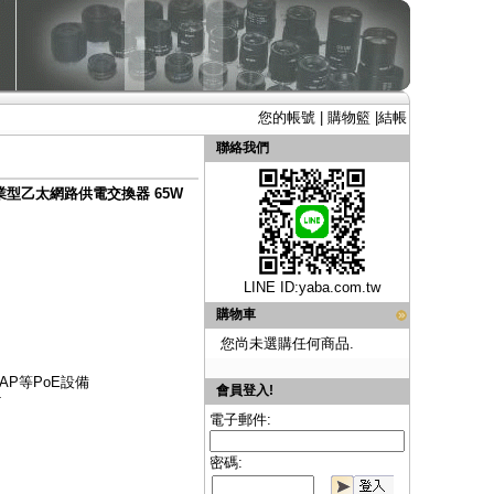
您的帳號
|
購物籃
|
結帳
聯絡我們
h 工業型乙太網路供電交換器 65W
LINE ID:
yaba.com.tw
購物車
您尚未選購任何商品.
AP等PoE設備
會員登入!
T
電子郵件:
密碼: