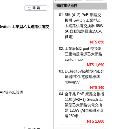
暢銷商品排行
01.
6埠 (4+2) PoE 網路交
換機 Switch 工業型乙
太網路供電交換器 65W
) Switch 工業型乙太網路供電交
(AI自動識別最遠250米
供電)
NT$ 850
02.
工業級5埠 port 交換器
三重備援電源乙太網路
switch hub
NT$ 1,690
03.
DC接頭5V隔離型PoE分
離器PD供電模組標準
48V轉5V
NT$ 140
AP等PoE設備
04.
全千兆 PoE 網路交換機
T
11埠(8+2+1) Switch 工
業型乙太網路供電交換
器 120W (AI自動識別最
遠250米
NT$ 1,600