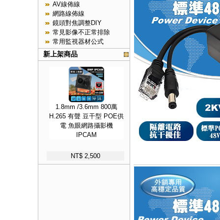
AV線佈線
網路線佈線
鏡頭對焦調整DIY
常見影像不正常排除
常用監視器材公式
新上架商品
1.8mm /3.6mm 800萬
H.265 有聲 豆干型 POE供
電 魚眼網路攝影機
IPCAM
NT$ 2,500