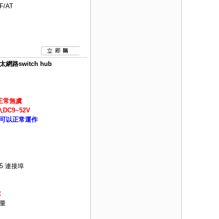
F/AT
路switch hub
正常無虞
C9~52V
可以正常運作
45 連接埠
C
量