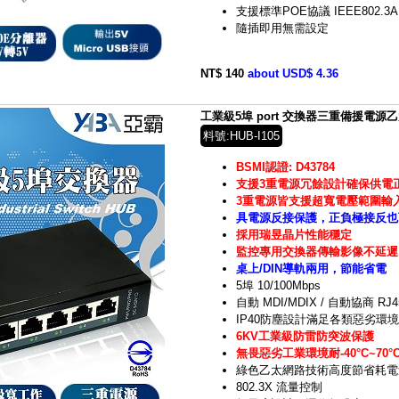
支援標準POE協議 IEEE802.3A
隨插即用無需設定
NT$ 140
about USD$ 4.36
工業級5埠 port 交換器三重備援電源乙太網
料號:HUB-I105
BSMI認證: D43784
支援3重電源冗餘設計確保供電
3重電源皆支援超寬電壓範圍輸入D
具電源反接保護，正負極接反也
採用瑞昱晶片性能穩定
監控專用交換器傳輸影像不延遲
桌上/DIN導軌兩用，節能省電
5埠 10/100Mbps
自動 MDI/MDIX / 自動協商 RJ
IP40防塵設計滿足各類惡劣環境
6KV工業級防雷防突波保護
無畏惡劣工業環境耐
-40
°C~70°
綠色乙太網路技術高度節省耗電
802.3X 流量控制