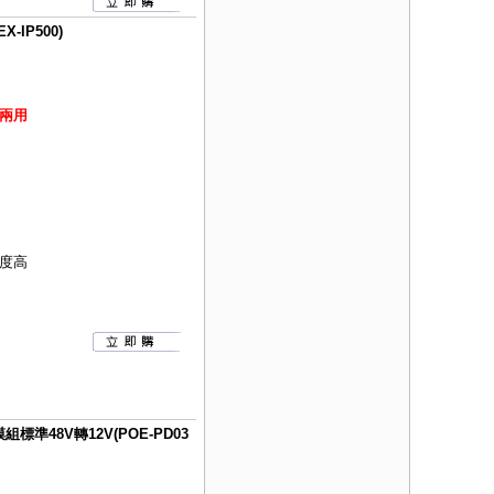
IP500)
兩用
度高
標準48V轉12V(POE-PD03