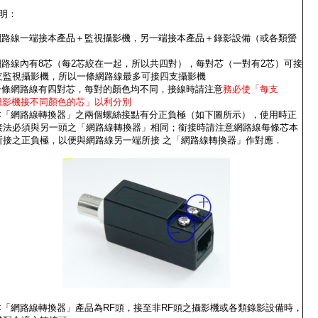
明：
.網路線一端接本產品＋監視攝影機，另一端接本產品＋錄影設備（或各類螢
）
.網路線內有8芯（每2芯絞在一起，所以共四對），每對芯（一對有2芯）可接
支監視攝影機，所以一條網路線最多可接四支攝影機
.一條網路線有四對芯，每對的顏色均不同，接線時請注意
務必使「每支
影機接不同顏色的芯」以利分別
.本「網路線轉換器」之兩個螺絲接點有分正負極
（如下圖所示），使用時正
接法必須與另一頭之「網路線轉換器」相同；銜接時請注意網路線每條芯本
所接之正負極，以便與網路線另一端所接 之「網路線轉換器」作對應．
.本「網路線轉換器」產品為RF頭，接至非RF頭之攝影機或各類錄影設備時，