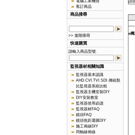
電腦工業機殼
請
客訂商品
商品搜尋
n
獨
>> 進階搜尋
快速購買
請輸入商品型號.
監視器材相關知識
監視器基本認識
AHD.CVI.TVI.SDI.傳統類
比監視器系統比較
監視器主機安裝DIY
DIY安裝教室
監視器使用必讀
監視器材FAQ
鏡頭FAQ
鏡頭焦距選購DIY
施工佈線DIY
同軸線佈線