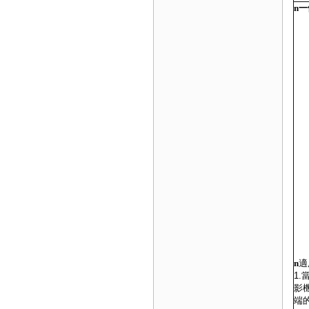
n
一
n
適
1
影
端