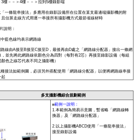
＞3樓－－＞4樓－－＞拉到5樓錄影端
.此「一條龍串接法」多應用在錄影設備所在位置在某支最邊端攝影機的附
，且估算走線方式用逐一串接所有攝影機方式最節省線材時
片說明：
.圖中藍色線均表示網路線
.網路線由A接至B接至C接至D，最後再由D處之「網路線分配器」接出一條網
線，並先將此網路線依顏色分為四對（每對有2芯）再接至錄影設備（每組
同顏色之線芯代表不同之攝影機）
.此種接法如範例圖，必須另外搭配使用「網路線分配器」以便將網路線串接
一起
多支攝影機綜合規劃範例
n
範例一說明：
1.本範例為簡易示意圖，暫省略「網路線轉
換器」及「網路線分配器」
2.以上攝影機ABCD使用「一條龍串接法」
接至錄影設備