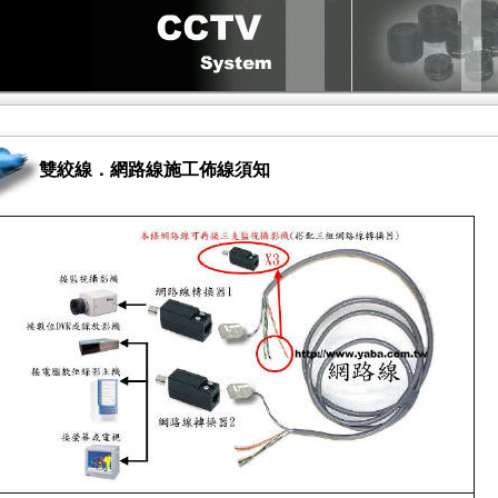
雙絞線．網路線施工佈線須知