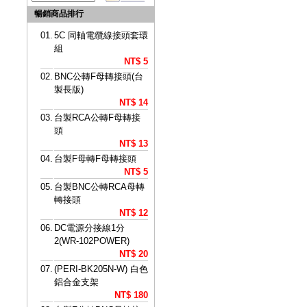
暢銷商品排行
01.
5C 同軸電纜線接頭套環
組
NT$ 5
02.
BNC公轉F母轉接頭(台
製長版)
NT$ 14
03.
台製RCA公轉F母轉接
頭
NT$ 13
04.
台製F母轉F母轉接頭
NT$ 5
05.
台製BNC公轉RCA母轉
轉接頭
NT$ 12
06.
DC電源分接線1分
2(WR-102POWER)
NT$ 20
07.
(PERI-BK205N-W) 白色
鋁合金支架
NT$ 180