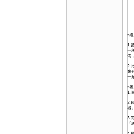
n
適
1
一
備
2
會
一
n
圖
1
2
器
3
「
4