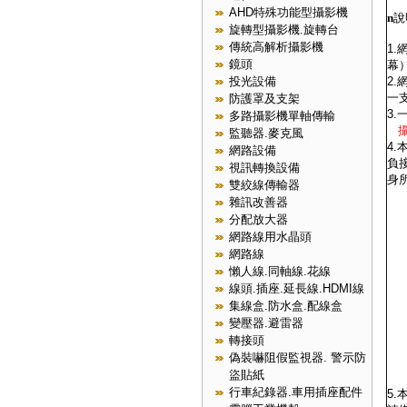
AHD特殊功能型攝影機
n
說
旋轉型攝影機.旋轉台
傳統高解析攝影機
1
鏡頭
幕
2
投光設備
一
防護罩及支架
3
多路攝影機單軸傳輸
攝
監聽器.麥克風
4
網路設備
負
視訊轉換設備
身
雙絞線傳輸器
雜訊改善器
分配放大器
網路線用水晶頭
網路線
懶人線.同軸線.花線
線頭.插座.延長線.HDMI線
集線盒.防水盒.配線盒
變壓器.避雷器
轉接頭
偽裝嚇阻假監視器. 警示防
盜貼紙
行車紀錄器.車用插座配件
5