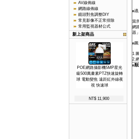
AV線佈線
網路線佈線
n
適
鏡頭對焦調整DIY
常見影像不正常排除
當
常用監視器材公式
網
器
新上架商品
n
圖
1
2
n
類
POE網路攝影機5MP星光
級500萬畫素PTZ快速旋轉
球 電動變焦 遠距紅外線夜
視 快速球
NT$ 11,900