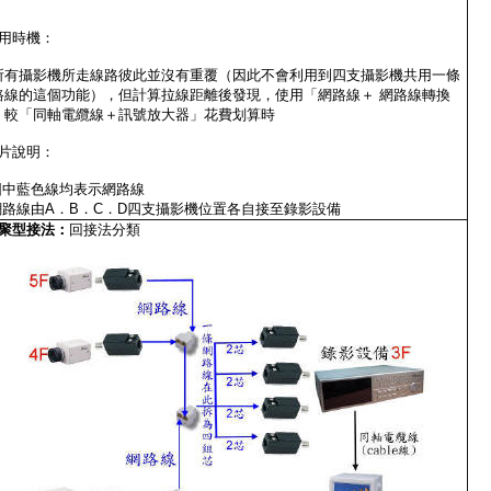
用時機：
所有攝影機所走線路彼此並沒有重覆（因此不會利用到四支攝影機共用一條
路線的這個功能），但計算拉線距離後發現，使用「網路線＋ 網路線轉換
」較「同軸電纜線＋訊號放大器」花費划算時
片說明：
.圖中藍色線均表示網路線
.網路線由A．B．C．D四支攝影機位置各自接至錄影設備
聚型接法
：
回接法分類