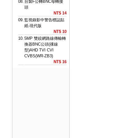
08.
台製F公轉BNC母轉接
頭
NT$ 14
09.
監視錄影中警告標誌貼
紙-現代版
NT$ 10
10.
5MP 雙絞網路線傳輸轉
換器BNC公頭(祼線
型)AHD TVI CVI
CVBS(WR-ZB3)
NT$ 16