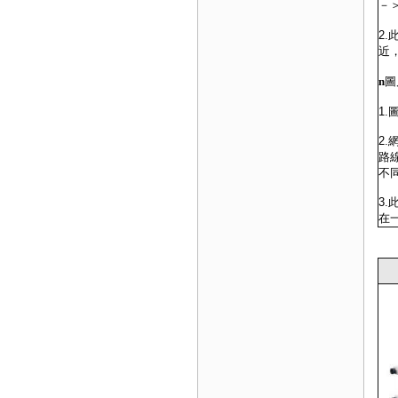
－
2
近
n
圖
1
2
路
不
3
在