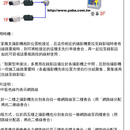
用時機：
.當某幾支攝影機相距位置較接近，且這些相近的攝影機要拉至錄影端時會有
段線路重複時，則可將較接近的這幾支先行串接會合，再一起拉至錄影設
，如此可節省該重複路段的線材使用．
.此「類聚型串接法」多應用在錄影設備位於各攝影機之中間，且部份攝影機
有一些施工線路重覆時（各處攝影機先依位置方便自行分組聚集，聚集後再
起拉線至錄影端）
片說明：
.圖中藍色線均表示網路線
.位於一二樓之攝影機先分別各自拉一條網路線至二樓會合（用「網路線分配
」將此二條線會合）
.同樣方式，位於四五樓之攝影機也分別各自拉一條網路線至四樓會合（用
網路線分配器」將此二條線會合）
.最後再將此兩條會合之網路線拉至三樓作全體大會合（用「網路線分配器」