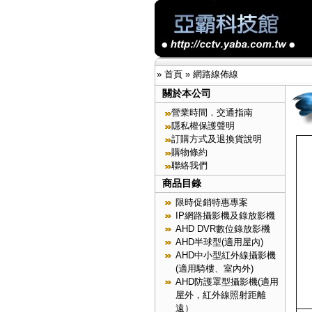
»
首頁
»
網路線佈線
關於本公司
營業時間．交通指南
隱私權保護聲明
訂購方式及退換貨說明
購物條約
聯絡我們
商品目錄
限時促銷特惠專案
IP網路攝影機及錄放影機
AHD DVR數位錄放影機
AHD半球型(適用屋內)
AHD中小型紅外線攝影機
(適用騎樓、室內外)
AHD防護罩型攝影機(適用
屋外，紅外線照射距離
遠）