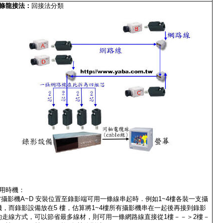
條龍接法
：
回接法分類
用時機：
.當攝影機A~D 安裝位置至錄影端可用一條線串起時．例如1~4樓各裝一支攝
機，而錄影設備放在5 樓，估算將1~4樓所有攝影機串在一起後再接到錄影
的走線方式，可以節省最多線材，則可用一條網路線直接從1樓－－＞2樓－