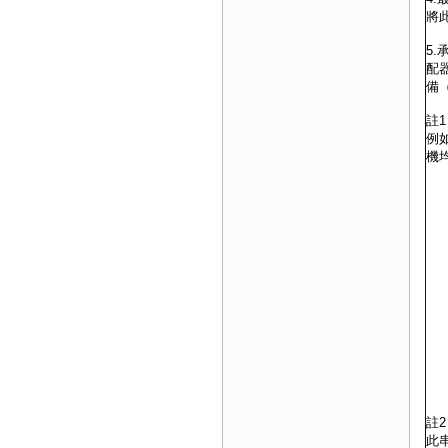
將
5
配
備
註
例
機
註
此