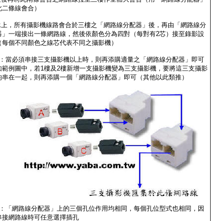
此二條線會合）
.承上，所有攝影機線路會合於三樓之「網路線分配器」後，再由「網路線分
器」一端接出一條網路線，然後依顏色分為四對（每對有2芯）接至錄影設
（每個不同顏色之線芯代表不同之攝影機）
1：當必須串接三支攝影機以上時，則再添購適量之「網路線分配器」即可
如範例圖中，若1樓及2樓新增一支攝影機變為三支攝影機，要將這三支攝影
均串在一起，則再添購一個「網路線分配器」即可（其他以此類推）
2：「網路線分配器」上的三個孔位作用均相同，每個孔位型式也相同，因
串接網路線時可任意選擇插孔