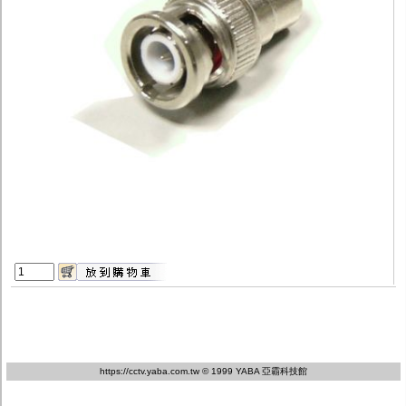
監聽器.麥克風
網路設備
視訊轉換設備
雙絞線傳輸器
雜訊改善器
分配放大器
網路線用水晶頭
網路線
懶人線.同軸線.花線
線頭.插座.延長線.HDMI線
集線盒.防水盒.配線盒
變壓器.避雷器
轉接頭
偽裝嚇阻假監視器. 警示防盜貼紙
行車紀錄器.車用插座配件
電腦工業機殼
客訂商品
https://cctv.yaba.com.tw
© 1999 YABA 亞霸科技館