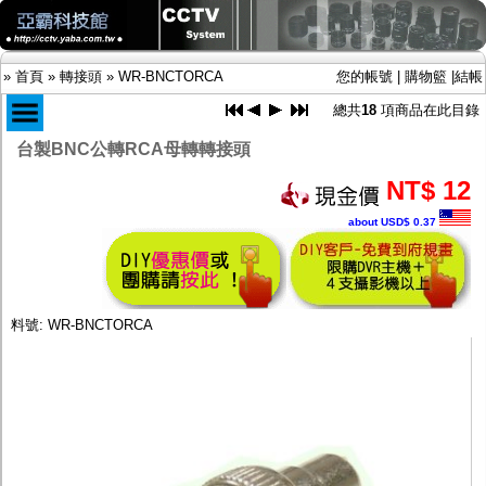
»
首頁
»
轉接頭
»
WR-BNCTORCA
您的帳號
|
購物籃
|
結帳
總共
18
項商品在此目錄
台製BNC公轉RCA母轉轉接頭
商品目錄
NT$ 12
限時促銷特惠專案
about USD$ 0.37
IP網路攝影機及錄放影機
AHD DVR數位錄放影機
AHD半球型(適用屋內)
AHD中小型紅外線攝影機(適用騎樓、室內外)
AHD防護罩型攝影機(適用屋外，紅外線照射
料號: WR-BNCTORCA
距離遠）
AHD特殊功能型攝影機
旋轉型攝影機.旋轉台
傳統高解析攝影機
鏡頭
投光設備
防護罩及支架
多路攝影機單軸傳輸