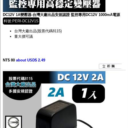
監聽器.麥克風
網路設備
視訊轉換設備
DC12V 1A變壓器-台灣大廠出品安規認證 監控專用DC12V 1000mA電源
雙絞線傳輸器
料號:PERI-DC12V1S
雜訊改善器
分配放大器
台灣大廠出品
(股票代碼8115)
網路線用水晶頭
量大價可議
網路線
懶人線.同軸線.花線
線頭.插座.延長線.HDMI線
集線盒.防水盒.配線盒
NT$ 80
about USD$ 2.49
變壓器.避雷器
轉接頭
偽裝嚇阻假監視器. 警示防盜貼紙
行車紀錄器.車用插座配件
電腦工業機殼
客訂商品