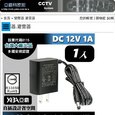
»
首頁
»
變壓器.避雷器
您的帳號
|
購物籃
|
結帳
變壓器.避雷器
商品目錄
限時促銷特惠專案
IP網路攝影機及錄放影機
AHD DVR數位錄放影機
AHD半球型(適用屋內)
AHD中小型紅外線攝影機(適用騎樓、室內外)
AHD防護罩型攝影機(適用屋外，紅外線照射
距離遠）
AHD特殊功能型攝影機
旋轉型攝影機.旋轉台
傳統高解析攝影機
鏡頭
投光設備
防護罩及支架
多路攝影機單軸傳輸