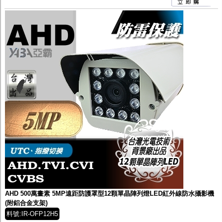
AHD 500萬畫素 5MP遠距防護罩型12顆單晶陣列燈LED紅外線防水攝影機
(附鋁合金支架)
料號:IR-OFP12H5