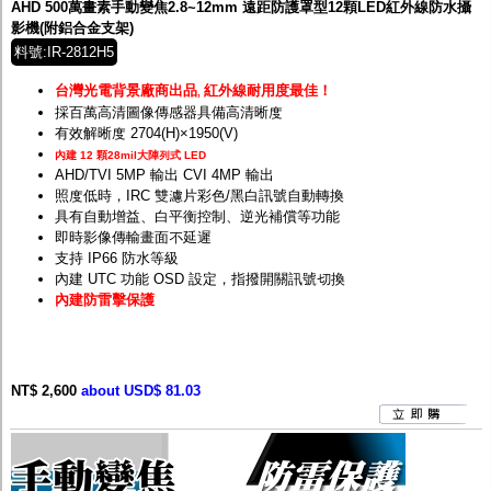
AHD 500萬畫素手動變焦2.8~12mm 遠距防護罩型12顆LED紅外線防水攝
影機(附鋁合金支架)
料號:IR-2812H5
台灣光電背景廠商出品
紅外線耐用度最佳！
,
採百萬高清圖像傳感器具備高清晰度
有效解晰度 2704(H)×1950(V)
內建 12 顆28mil大陣列式 LED
AHD/TVI 5MP 輸出 CVI 4MP 輸出
照度低時，IRC 雙濾片彩色/黑白訊號自動轉換
具有自動增益、白平衡控制、逆光補償等功能
即時影像傳輸畫面不延遲
支持 IP66 防水等級
內建 UTC 功能 OSD 設定，指撥開關訊號切換
內建防雷擊保護
NT$ 2,600
about USD$ 81.03