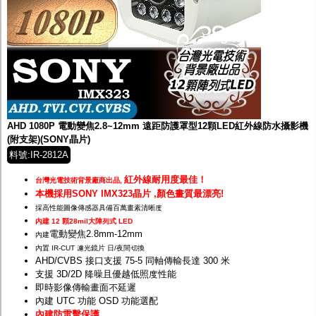
AHD 1080P 電動變焦2.8~12mm 遠距防護罩型12顆LED紅外線防水攝影機
(附支架)(SONY晶片)
料號:IR-2812A
紅外線耐用度最佳！
台灣光電技術背景廠商出品,
本機採用SONY IMX323晶片 ,顏色畫質最漂亮!
採高性能圖像傳感器具備百萬畫素清晰度
內建 12 顆28mil大陣列式 LED
電動變焦2.8mm-12mm
內建
內置 IR-CUT 濾光鏡片 日/夜間切換
AHD/CVBS 接口支援 75-5 同軸傳輸長達 300 米
支援 3D/2D 降噪且優越低照度性能
即時影像傳輸畫面不延遲
內建 UTC 功能 OSD 功能選配
內建防雷擊保護