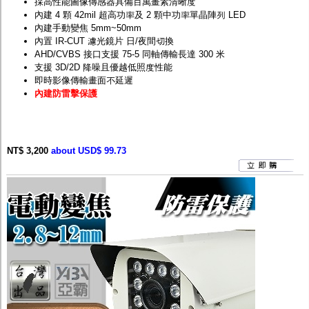
採高性能圖像傳感器具備百萬畫素清晰度
內建 4 顆 42mil 超高功率及 2 顆中功率單晶陣列 LED
內建手動變焦 5mm~50mm
內置 IR-CUT 濾光鏡片 日/夜間切換
AHD/CVBS 接口支援 75-5 同軸傳輸長達 300 米
支援 3D/2D 降噪且優越低照度性能
即時影像傳輸畫面不延遲
內建防雷擊保護
NT$ 3,200
about USD$ 99.73