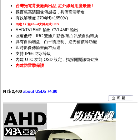
台灣光電背景廠商出品
紅外線耐用度最佳！
,
採百萬高清圖像傳感器，具備高清晰度
有效解晰度 2704(H)×1950(V)
內建 12 顆28mil大陣列式 LED
AHD/TVI 5MP 輸出 CVI 4MP 輸出
照度低時，IRC 雙濾片彩色/黑白訊號自動轉換
具有自動增益、白平衡控制、逆光補償等功能
即時影像傳輸畫面不延遲
支持 IP66 防水等級
內建 UTC 功能 OSD 設定，指撥開關訊號切換
內建防雷擊保護
NT$ 2,400
about USD$ 74.80