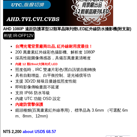
監聽器.麥克風
網路設備
視訊轉換設備
雙絞線傳輸器
雜訊改善器
AHD 1080P 遠距防護罩型12顆單晶陣列燈LED紅外線防水攝影機(附支架)
分配放大器
料號:IR-OFP12V
網路線用水晶頭
網路線
台灣光電背景廠商出品
,
紅外線耐用度最佳！
懶人線.同軸線.花線
200 萬畫素紅外線彩色攝影機、解析度 1080P
線頭.插座.延長線.HDMI線
採高性能圖像傳感器，具備百萬畫素清晰度
集線盒.防水盒.配線盒
內建 12 顆28mil大陣列式 LED
變壓器.避雷器
照度低時，IRC 雙濾片彩色/黑白訊號自動轉換
轉接頭
具有自動增益、白平衡控制、逆光補償等功
偽裝嚇阻假監視器. 警示防盜貼紙
支援 3D/2D 降噪且優越低照度性能
行車紀錄器.車用插座配件
即時影像傳輸畫面不延遲
電腦工業機殼
支持 IP66 防水等級
客訂商品
內建 UTC 功能 OSD 設定
內建防雷擊保護
鏡頭種類(百萬畫素紅外線專用)， 標準品為 3.6mm （可選配 6m
m、8mm、12mm)
NT$ 2,200
about USD$ 68.57