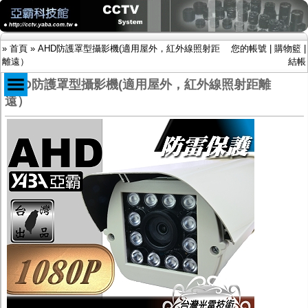
»
首頁
»
AHD防護罩型攝影機(適用屋外，紅外線照射距
您的帳號
|
購物籃
|
離遠）
結帳
AHD防護罩型攝影機(適用屋外，紅外線照射距離
遠）
商品目錄
限時促銷特惠專案
IP網路攝影機及錄放影機
AHD DVR數位錄放影機
AHD半球型(適用屋內)
AHD中小型紅外線攝影機(適用騎樓、室內外)
AHD防護罩型攝影機(適用屋外，紅外線照射
距離遠）
AHD特殊功能型攝影機
旋轉型攝影機.旋轉台
傳統高解析攝影機
鏡頭
投光設備
防護罩及支架
多路攝影機單軸傳輸