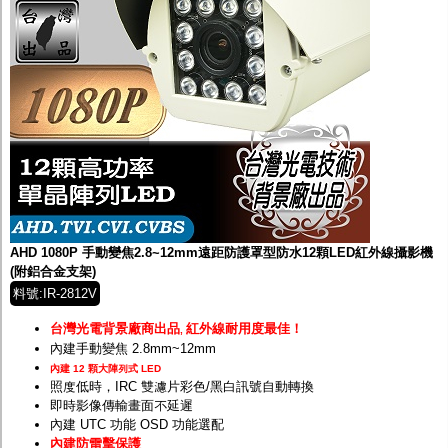
AHD 1080P 手動變焦2.8~12mm遠距防護罩型防水12顆LED紅外線攝影機
(附鋁合金支架)
料號:IR-2812V
台灣光電背景廠商出品
紅外線耐用度最佳！
,
內建手動變焦 2.8mm~12mm
內建 12 顆大陣列式 LED
照度低時，IRC 雙濾片彩色/黑白訊號自動轉換
即時影像傳輸畫面不延遲
內建 UTC 功能 OSD 功能選配
內建防雷擊保護