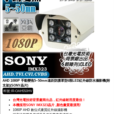
AHD 1080P 手動變焦5~50mm遠距防護罩型6顆LED紅外線防水攝影機(附
支架)(SONY晶片)
料號:IR-OAH550HV
台灣光電技術背景廠商出品，紅外線耐用度最佳！
本機採用SONY IMX323晶片 ,顏色畫質最漂亮!
1080P AHD 數位式畫質紅外線攝影機