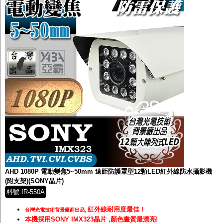
AHD 1080P 電動變焦5~50mm 遠距防護罩型12顆LED紅外線防水攝影機
(附支架)(SONY晶片)
料號:IR-550A
紅外線耐用度最佳！
台灣光電技術背景廠商出品,
本機採用SONY IMX323晶片 ,顏色畫質最漂亮!