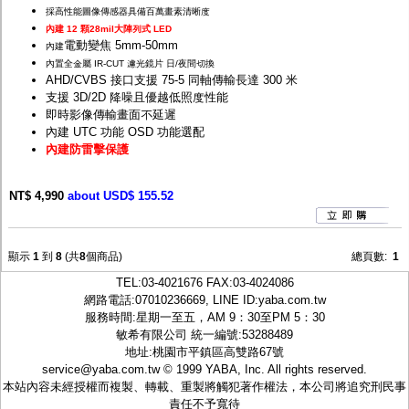
採高性能圖像傳感器具備百萬畫素清晰度
內建 12 顆28mil大陣列式 LED
電動變焦 5mm-50mm
內建
內置全金屬 IR-CUT 濾光鏡片 日/夜間切換
AHD/CVBS 接口支援 75-5 同軸傳輸長達 300 米
支援 3D/2D 降噪且優越低照度性能
即時影像傳輸畫面不延遲
內建 UTC 功能 OSD 功能選配
內建防雷擊保護
NT$ 4,990
about USD$ 155.52
顯示
1
到
8
(共
8
個商品)
總頁數:
1
TEL:
03-4021676
FAX:03-4024086
網路電話:07010236669, LINE ID:
yaba.com.tw
服務時間:星期一至五，AM 9：30至PM 5：30
敏希有限公司 統一編號:53288489
地址:桃園市平鎮區高雙路67號
service@yaba.com.tw
© 1999
YABA
, Inc. All rights reserved.
本站內容未經授權而複製、轉載、重製將觸犯著作權法，本公司將追究刑民事
責任不予寬待