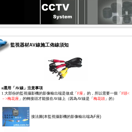
監視器材AV線施工佈線須知
n
選用「AV線」注意事項
1.大部份的監視攝影機的影像輸出端是做成「
F座
」的，所以需要一個「
F頭<
－>梅花座
」的轉接頭才能接在AV線上（因為AV線是「
梅花頭
」的）
接法圖(本監視攝影機的影像輸出端為F座)