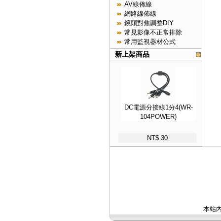
AV線佈線
網路線佈線
鏡頭對焦調整DIY
常見影像不正常排除
常用監視器材公式
新上架商品
DC電源分接線1分4(WR-
104POWER)
NT$ 30
本站