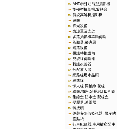
AHD特殊功能型攝影機
旋轉型攝影機.旋轉台
傳統高解析攝影機
鏡頭
投光設備
防護罩及支架
多路攝影機單軸傳輸
監聽器.麥克風
網路設備
視訊轉換設備
雙絞線傳輸器
雜訊改善器
分配放大器
網路線用水晶頭
網路線
懶人線.同軸線.花線
線頭.插座.延長線.HDMI線
集線盒.防水盒.配線盒
變壓器.避雷器
轉接頭
偽裝嚇阻假監視器. 警示防
盜貼紙
行車紀錄器.車用插座配件