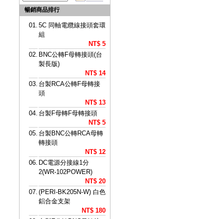
暢銷商品排行
01.
5C 同軸電纜線接頭套環
組
NT$ 5
02.
BNC公轉F母轉接頭(台
製長版)
NT$ 14
03.
台製RCA公轉F母轉接
頭
NT$ 13
04.
台製F母轉F母轉接頭
NT$ 5
05.
台製BNC公轉RCA母轉
轉接頭
NT$ 12
06.
DC電源分接線1分
2(WR-102POWER)
NT$ 20
07.
(PERI-BK205N-W) 白色
鋁合金支架
NT$ 180