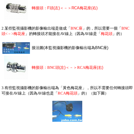
轉接頭：F頭(左)＜－＞RCA梅花座(右)
2.某些監視攝影機的影像輸出端是做成「
BNC座
」的，所以需要一個「
BNC
頭<－>梅花座
」的轉接頭才能接在AV線上（因為AV線是「
梅花頭
」的）
接法圖(本監視攝影機的影像輸出端為BNC座)
轉接頭：
BNC頭
(左)＜－＞
RCA梅花座
(右)
3.有些監視攝影機的影像輸出端為「黃色梅花座」，所以不需要任何轉接頭即
可接在AV線上（因為AV線也是「
RCA梅花頭
」的）（如下圖）