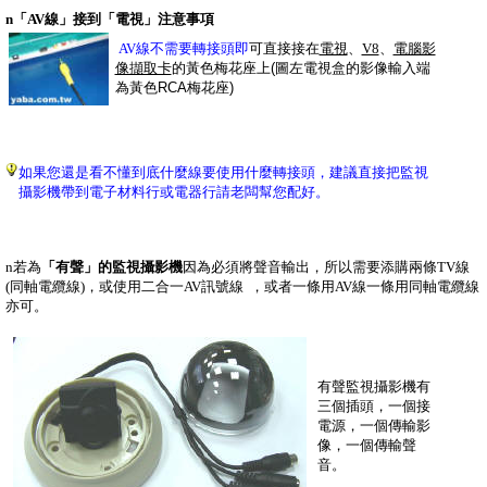
n
「AV線」接到「電視」注意事項
AV線不需要轉接頭即
可直接接在
電視
、
V8
、
電腦影
像擷取卡
的黃色梅花座上
(圖左電視盒的影像輸入端
為黃色RCA梅花座)
如果您還是看不懂到底什麼線要使用什麼轉接頭，建議直接把監視
攝影機帶到電子材料行或電器行請老闆幫您配好。
n
若為
「有聲」的監視攝影機
因為必須將聲音輸出，所以需要添購兩條
TV線
(同軸電纜線)，
或使用二合一AV訊號線 ，或者一條用AV線一條用同軸電纜線
亦可。
有聲監視攝影機有
三個插頭，一個接
電源，一個傳輸影
像，一個傳輸聲
音。