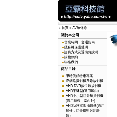
»
首頁
»
AV線佈線
關於本公司
營業時間．交通指南
隱私權保護聲明
訂購方式及退換貨說明
購物條約
聯絡我們
商品目錄
限時促銷特惠專案
IP網路攝影機及錄放影機
AHD DVR數位錄放影機
AHD半球型(適用屋內)
AHD中小型紅外線攝影機
(適用騎樓、室內外)
AHD防護罩型攝影機(適用
屋外，紅外線照射距離
遠）