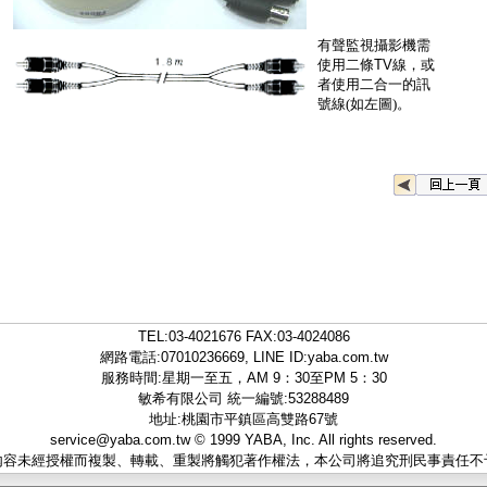
有聲監視攝影機需
使用二條TV線，
或
者使用二合一的訊
號線(如左圖)。
TEL:
03-4021676
FAX:03-4024086
網路電話:07010236669, LINE ID:
yaba.com.tw
服務時間:星期一至五，AM 9：30至PM 5：30
敏希有限公司 統一編號:53288489
地址:桃園市平鎮區高雙路67號
service@yaba.com.tw
© 1999
YABA
, Inc. All rights reserved.
內容未經授權而複製、轉載、重製將觸犯著作權法，本公司將追究刑民事責任不