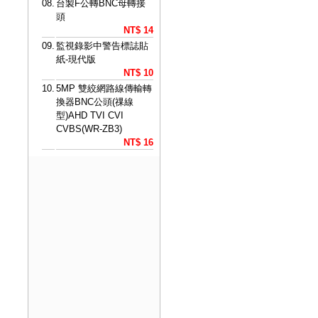
08.
台製F公轉BNC母轉接
頭
NT$ 14
09.
監視錄影中警告標誌貼
紙-現代版
NT$ 10
10.
5MP 雙絞網路線傳輸轉
換器BNC公頭(祼線
型)AHD TVI CVI
CVBS(WR-ZB3)
NT$ 16