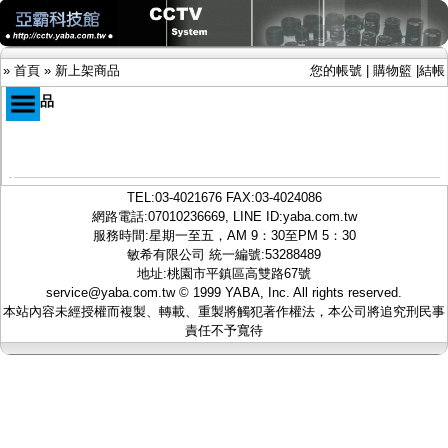
»
首頁
»
新上架商品
您的帳號
|
購物籃
|
結帳
新商品
商品目錄
限時促銷特惠專案
TEL:
03-4021676
FAX:03-4024086
IP網路攝影機及錄放影機
網路電話:07010236669, LINE ID:
yaba.com.tw
AHD DVR數位錄放影機
服務時間:星期一至五，AM 9：30至PM 5：30
AHD半球型(適用屋內)
敏希有限公司 統一編號:53288489
AHD中小型紅外線攝影機(適用騎樓、室內外)
地址:桃園市平鎮區高雙路67號
AHD防護罩型攝影機(適用屋外，紅外線照射
service@yaba.com.tw
© 1999
YABA
, Inc. All rights reserved.
距離遠）
本站內容未經授權而複製、轉載、重製將觸犯著作權法，本公司將追究刑民事
AHD特殊功能型攝影機
責任不予寬待
旋轉型攝影機.旋轉台
傳統高解析攝影機
鏡頭
投光設備
防護罩及支架
多路攝影機單軸傳輸