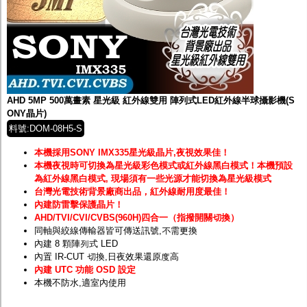
AHD 5MP 500萬畫素 星光級 紅外線雙用 陣列式LED紅外線半球攝影機(S
ONY晶片)
料號:DOM-08H5-S
本機採用SONY IMX335星光級晶片,夜視效果佳！
本機夜視時可切換為星光級彩色模式或紅外線黑白模式！
本機預設
為紅外線黑白模式, 現場須有一些光源才能切換為星光級模式
台灣光電技術背景廠商出品，紅外線耐用度最佳！
內建防雷擊保護晶片！
AHD/TVI/CVI/CVBS(960H)四合一（指撥開關切換）
同軸與絞線傳輸器皆可傳送訊號,不需更換
內建 8 顆陣列式 LED
內置 IR-CUT 切換,日夜效果還原度高
內建 UTC 功能 OSD 設定
本機不防水,適室內使用