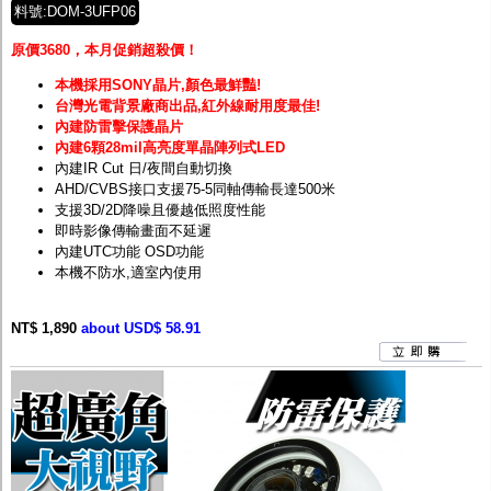
料號:DOM-3UFP06
原價3680，本月促銷超殺價！
本機採用SONY晶片,顏色最鮮豔!
台灣光電背景廠商出品,紅外線耐用度最佳!
內建防雷擊保護晶片
內建6顆28mil高亮度單晶陣列式LED
內建IR Cut 日/夜間自動切換
AHD/CVBS接口支援75-5同軸傳輸長達500米
支援3D/2D降噪且優越低照度性能
即時影像傳輸畫面不延遲
內建UTC功能 OSD功能
本機不防水,適室內使用
NT$ 1,890
about USD$ 58.91