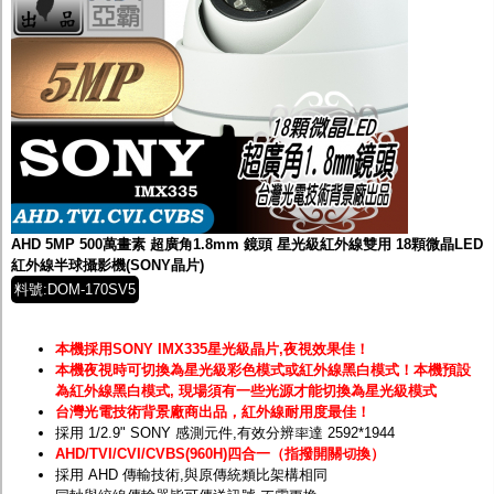
AHD 5MP 500萬畫素 超廣角1.8mm 鏡頭 星光級紅外線雙用 18顆微晶LED
紅外線半球攝影機(SONY晶片)
料號:DOM-170SV5
本機採用SONY IMX335星光級晶片,夜視效果佳！
本機夜視時可切換為星光級彩色模式或紅外線黑白模式！
本機預設
為紅外線黑白模式, 現場須有一些光源才能切換為星光級模式
台灣光電技術背景廠商出品，紅外線耐用度最佳！
採用 1/2.9" SONY 感測元件,有效分辨率達 2592*1944
AHD/TVI/CVI/CVBS(960H)四合一（指撥開關切換）
採用 AHD 傳輸技術,與原傳統類比架構相同