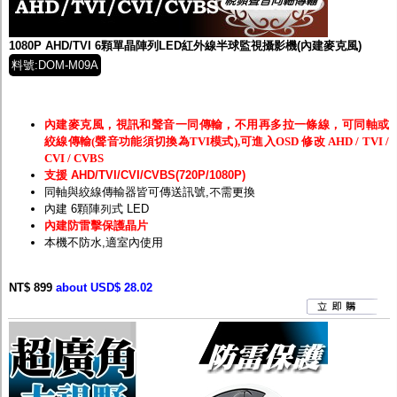
監聽器.麥克風
網路設備
視訊轉換設備
1080P AHD/TVI 6顆單晶陣列LED紅外線半球監視攝影機(內建麥克風)
雙絞線傳輸器
料號:DOM-M09A
雜訊改善器
分配放大器
網路線用水晶頭
網路線
內建麥克風，視訊和聲音一同傳輸，不用再多拉一條線，可同軸或
懶人線.同軸線.花線
絞線傳輸(聲音功能須切換為TVI模式),可進入OSD 修改 AHD / TVI /
線頭.插座.延長線.HDMI線
CVI / CVBS
集線盒.防水盒.配線盒
支援 AHD/TVI/CVI/CVBS(720P/1080P)
變壓器.避雷器
同軸與絞線傳輸器皆可傳送訊號,不需更換
轉接頭
內建 6顆陣列式 LED
偽裝嚇阻假監視器. 警示防盜貼紙
內建防雷擊保護晶片
行車紀錄器.車用插座配件
本機不防水,適室內使用
電腦工業機殼
客訂商品
NT$ 899
about USD$ 28.02