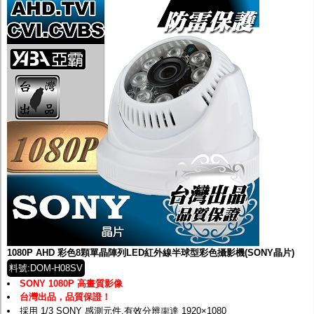
1080P AHD 彩色8顆單晶陣列LED紅外線半球型彩色攝影機(SONY晶片)
料號:DOM-H08SV
SONY 1080P 高畫質影像
台灣出品，品質保證！
採用 1/3 SONY 感測元件,有效分辨率達 1920×1080