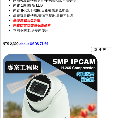
同軸與絞線傳輸器皆可傳送訊號,不需更換
內建 18顆微晶 LED
內置 IR-CUT 切換,日夜效果還原度高
高畫質影像傳輸,畫面不壓縮,影像不延遲
高硬度鋁合金外殼
內建防雷防突波保護晶片
本機不防水,適室內使用
NT$ 2,300
about USD$ 71.69