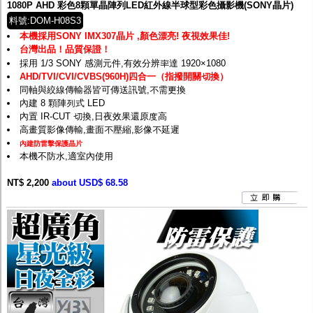
1080P AHD 彩色8顆單晶陣列LED紅外線半球型彩色攝影機(SONY晶片)
料號:DOM-H08S3
本機採用SONY IMX307晶片 ,顏色漂亮! 夜視效果佳!
台灣出品！品質保證！
採用 1/3 SONY 感測元件,有效分辨率達 1920×1080
AHD/TVI/CVI/CVBS(960H)四合一（指撥開關切換）
同軸與絞線傳輸器皆可傳送訊號,不需更換
內建 8 顆陣列式 LED
內置 IR-CUT 切換,日夜效果還原度高
高畫質影像傳輸,畫面不壓縮,影像不延遲
內建防雷擊保護晶片
本機不防水,適室內使用
NT$ 2,200
about USD$ 68.58