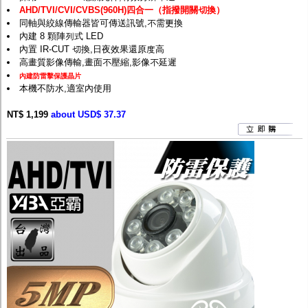
AHD/TVI/CVI/CVBS(960H)四合一（指撥開關切換）
同軸與絞線傳輸器皆可傳送訊號,不需更換
內建 8 顆陣列式 LED
內置 IR-CUT 切換,日夜效果還原度高
高畫質影像傳輸,畫面不壓縮,影像不延遲
內建防雷擊保護晶片
本機不防水,適室內使用
NT$ 1,199
about USD$ 37.37