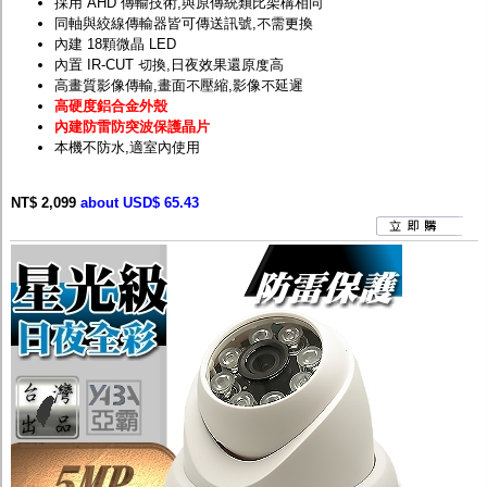
採用 AHD 傳輸技術,與原傳統類比架構相同
同軸與絞線傳輸器皆可傳送訊號,不需更換
內建 18顆微晶 LED
內置 IR-CUT 切換,日夜效果還原度高
高畫質影像傳輸,畫面不壓縮,影像不延遲
高硬度鋁合金外殼
內建防雷防突波保護晶片
本機不防水,適室內使用
NT$ 2,099
about USD$ 65.43