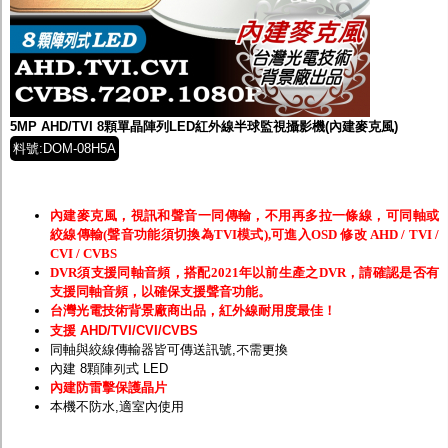
5MP AHD/TVI 8顆單晶陣列LED紅外線半球監視攝影機(內建麥克風)
料號:DOM-08H5A
內建麥克風，視訊和聲音一同傳輸，不用再多拉一條線，可同軸或
絞線傳輸(聲音功能須切換為TVI模式),可進入OSD 修改 AHD / TVI /
CVI / CVBS
DVR須支援同軸音頻，搭配2021年以前生產之DVR，請確認是否有
支援同軸音頻，以確保支援聲音功能。
台灣光電技術背景廠商出品，紅外線耐用度最佳！
支援 AHD/TVI/CVI/CVBS
同軸與絞線傳輸器皆可傳送訊號,不需更換
內建 8顆陣列式 LED
內建防雷擊保護晶片
本機不防水,適室內使用