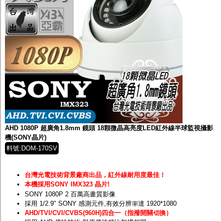
AHD 1080P 超廣角1.8mm 鏡頭 18顆微晶高亮度LED紅外線半球監視攝影
機(SONY晶片)
料號:DOM-170SV
台灣光電技術背景廠商出品，紅外線耐用度最佳！
本機採用SONY IMX323 晶片!
SONY 1080P 2 百萬高畫質影像
採用 1/2.9" SONY 感測元件,有效分辨率達 1920*1080
AHD/TVI/CVI/CVBS(960H)四合一（指撥開關切換）