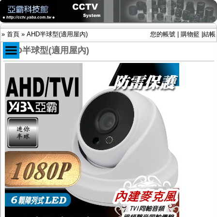
»
首頁
»
AHD半球型(適用屋內)
您的帳號
|
購物籃
|
結帳
AHD半球型(適用屋內)
商品目錄
限時促銷特惠專案
IP網路攝影機及錄放影機
AHD DVR數位錄放影機
AHD半球型(適用屋內)
AHD中小型紅外線攝影機(適用騎樓、室內外)
AHD防護罩型攝影機(適用屋外，紅外線照射
距離遠）
AHD特殊功能型攝影機
旋轉型攝影機.旋轉台
傳統高解析攝影機
鏡頭
投光設備
防護罩及支架
多路攝影機單軸傳輸