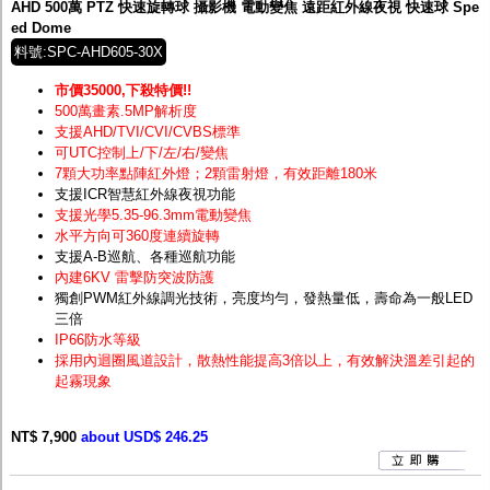
AHD 500萬 PTZ 快速旋轉球 攝影機 電動變焦 遠距紅外線夜視 快速球 Spe
ed Dome
料號:SPC-AHD605-30X
市價35000,下殺特價!!
500萬畫素.5MP解析度
支援AHD/TVI/CVI/CVBS標準
可UTC控制上/下/左/右/變焦
7顆大功率點陣紅外燈；2顆雷射燈，有效距離180米
支援ICR智慧紅外線夜視功能
支援光學5.35-96.3mm電動變焦
水平方向可360度連續旋轉
支援A-B巡航、各種巡航功能
內建6KV 雷擊防突波防護
獨創PWM紅外線調光技術，亮度均勻，發熱量低，壽命為一般LED
三倍
IP66防水等級
採用內迴圈風道設計，散熱性能提高3倍以上，有效解決溫差引起的
起霧現象
NT$ 7,900
about USD$ 246.25