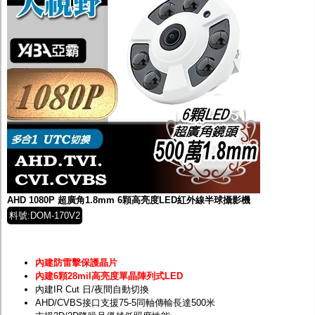
AHD 1080P 超廣角1.8mm 6顆高亮度LED紅外線半球攝影機
料號:DOM-170V2
內建防雷擊保護晶片
內建6顆28mil高亮度單晶陣列式LED
內建IR Cut 日/夜間自動切換
AHD/CVBS接口支援75-5同軸傳輸長達500米