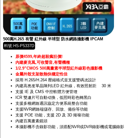
500萬H.265 有聲 紅外線 半球型 防水網路攝影機 IPCAM
料號:HS-P5337D
原價4599,年終超殺瘋狂價!
內建麥克風,可收聲音,有聲機種
1/2.9”CMOS 500萬畫素半球型紅外線彩色攝影機
金屬外殼支架散熱快穩定性佳
採用 H.265/H.264 壓縮格式並支援雙碼流設計
內建高亮度單晶陣列LED 紅外線，有效照射距離 30 米
支援 IE 及 CMS 中控軟體方便管理
ICR 雙濾片可自動切換，低照時彩色轉黑白
支援多種網路通訊協定方便系統整合功能
支援NVR網路端儲存、回放、備份等功能
支援 POE 功能，支援 2D 及 3D 降噪功能
內建百萬畫素鏡頭
本攝影機不含錄影功能，須搭配
NVR
或
DVR
錄影機或電腦錄影