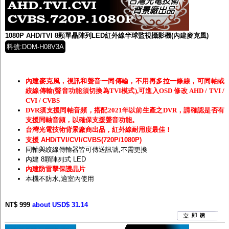
1080P AHD/TVI 8顆單晶陣列LED紅外線半球監視攝影機(內建麥克風)
料號:DOM-H08V3A
內建麥克風，視訊和聲音一同傳輸，不用再多拉一條線，可同軸或
絞線傳輸(聲音功能須切換為TVI模式),可進入OSD 修改 AHD / TVI /
CVI / CVBS
DVR須支援同軸音頻，搭配2021年以前生產之DVR，請確認是否有
支援同軸音頻，以確保支援聲音功能。
台灣光電技術背景廠商出品，紅外線耐用度最佳！
支援 AHD/TVI/CVI/CVBS(720P/1080P)
同軸與絞線傳輸器皆可傳送訊號,不需更換
內建 8顆陣列式 LED
內建防雷擊保護晶片
本機不防水,適室內使用
NT$ 999
about USD$ 31.14