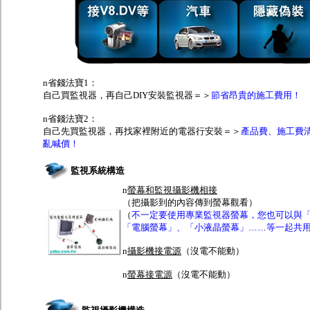
n
省錢法寶1：
自己買監視器，再自己DIY安裝監視器＝＞
節省昂貴的施工費用！
n
省錢法寶2：
自己先買監視器，再找家裡附近的電器行安裝＝＞
產品費、施工費
亂喊價！
監視系統構造
n
螢幕和監視攝影機相接
（把攝影到的內容傳到螢幕觀看）
（
不一定要使用專業監視器螢幕，您也可以與
「電腦螢幕」、「小液晶螢幕」……等一起共
n
攝影機接電源
（
沒電不能動）
n
螢幕接電源
（沒電不能動）