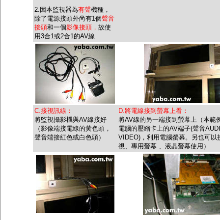
2.因本監視器為
有聲
機種，
除了電源接頭外尚有1個
聲音
接頭
和一個
影像接頭，
故使
用3合1或2合1的AV線
C.接視訊線：
D.將電線接到螢幕上看：
將監視攝影機與AV線接好
將AV線的另一端接到螢幕上（本範
（影像端接電線的黃色頭，
電腦的壓縮卡上的AV端子(聲音AUD
聲音端接紅色或白色頭）
VIDEO)，利用電腦螢幕。另也可以
視、專用螢幕 、液晶螢幕使用）