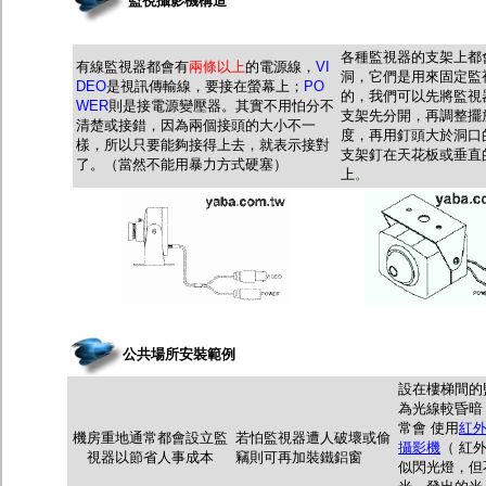
監視攝影機構造
各種監視器的支架上都
有線監視器都會有
兩條以上
的電源線，
VI
洞，它們是用來固定監
DEO
是視訊傳輸線，要接在螢幕上
；
PO
的，我們可以先將監視
WER
則是接電源變壓器。其實不用怕分不
支架先分開，再調整擺
清楚或接錯，因為兩個接頭的大小不一
度，再用釘頭大於洞口
樣，所以只要能夠接得上去，就表示接對
支架釘在天花板或垂直
了。（當然不能用暴力方式硬塞）
上
。
公共場所安裝範例
設在樓梯間的
為光線較昏暗
常會 使用
紅
機房重地通常都會設立監
若怕監視器遭人破壞或偷
攝影機
（ 紅
視器以節省人事成本
竊則可再加裝鐵鋁窗
似閃光燈，但