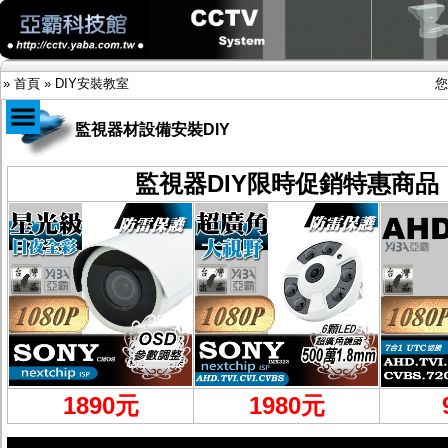
»
首頁
»
DIY安裝教室
您
監視器材設備安裝DIY
商品目錄
監視器DIY限時促銷特惠商品
限時促銷特惠專案
IP網路攝影機及錄放影機
AHD DVR數位錄放影機
AHD半球型(適用屋內)
AHD中小型紅外線攝影機(適用騎樓、室內外)
AHD防護罩型攝影機(適用屋外，紅外線照射
距離遠）
AHD特殊功能型攝影機
旋轉型攝影機.旋轉台
傳統高解析攝影機
鏡頭
投光設備
1890元
1980
元
防護罩及支架
多路攝影機單軸傳輸