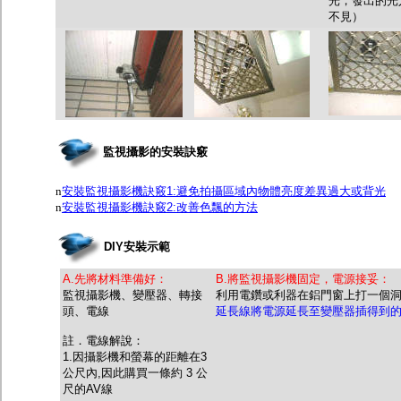
光，發出的光
不見）
監視攝影的安裝訣竅
n
安裝監視攝影機訣竅1:避免拍攝區域內物體亮度差異過大或背光
n
安裝監視攝影機訣竅2:改善色飄的方法
DIY安裝示範
A.先將材料準備好：
B.將監視攝影機固定，電源接妥：
監視攝影機、變壓器、轉接
利用電鑽或利器在鋁門窗上打一個
頭、電線
延長線將電源延長至變壓器插得到
註．電線解說：
1.因攝影機和螢幕的距離在3
公尺內,因此購買一條約 3 公
尺的AV線