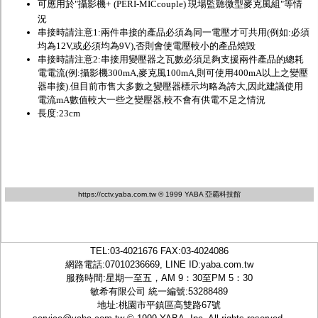
可應用於"攝影機+
(PERI-MICcouple) 現場監聽微型麥克風組
"等情
況
串接時請注意1:兩件串接的產品必須為同一電壓才可共用(例如:必須
均為12V,或必須均為9V),否則會使電壓較小的產品燒毀
串接時請注意2:
串接用變壓器之瓦數必須足夠支援兩件產品的總耗
電電流(例:攝影機300mA,麥克風100mA,則可使用400mA以上之變壓
器串接).但目前市售大多數之變壓器標示均略為誇大,因此建議使用
電流mA數值較大一些之變壓器,較不會有供電不足之情況
長度:23cm
https://cctv.yaba.com.tw
© 1999 YABA 亞霸科技館
TEL:
03-4021676
FAX:03-4024086
網路電話:07010236669, LINE ID:
yaba.com.tw
服務時間:星期一至五，AM 9：30至PM 5：30
敏希有限公司 統一編號:53288489
地址:桃園市平鎮區高雙路67號