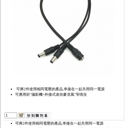
監聽器.麥克風
網路設備
視訊轉換設備
雙絞線傳輸器
雜訊改善器
分配放大器
網路線用水晶頭
網路線
懶人線.同軸線.花線
線頭.插座.延長線.HDMI線
集線盒.防水盒.配線盒
變壓器.避雷器
轉接頭
偽裝嚇阻假監視器. 警示防盜貼紙
行車紀錄器.車用插座配件
電腦工業機殼
客訂商品
可將2件使用相同電壓的產品,串接在一起共用同一電源
可應用於"攝影機+外接式迷你麥克風"等情況
可將2件使用相同電壓的產品,串接在一起共用同一電源