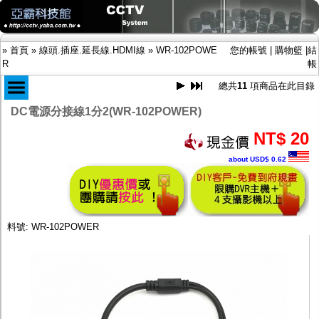
»
首頁
»
線頭.插座.延長線.HDMI線
»
WR-102POWE
您的帳號
|
購物籃
|
結
R
帳
總共
11
項商品在此目錄
DC電源分接線1分2(WR-102POWER)
商品目錄
NT$ 20
限時促銷特惠專案
IP網路攝影機及錄放影機
about USD$ 0.62
AHD DVR數位錄放影機
AHD半球型(適用屋內)
AHD中小型紅外線攝影機(適用騎樓、室內外)
AHD防護罩型攝影機(適用屋外，紅外線照射
距離遠）
料號: WR-102POWER
AHD特殊功能型攝影機
旋轉型攝影機.旋轉台
傳統高解析攝影機
鏡頭
投光設備
防護罩及支架
多路攝影機單軸傳輸