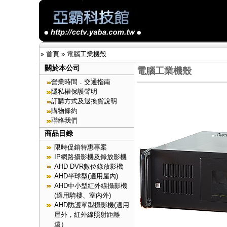
»
首頁
»
電腦工業機殼
關於本公司
電腦工業機殼
營業時間．交通指南
隱私權保護聲明
訂購方式及退換貨說明
購物條約
聯絡我們
商品目錄
限時促銷特惠專案
IP網路攝影機及錄放影機
AHD DVR數位錄放影機
AHD半球型(適用屋內)
AHD中小型紅外線攝影機
(適用騎樓、室內外)
AHD防護罩型攝影機(適用
屋外，紅外線照射距離
遠）