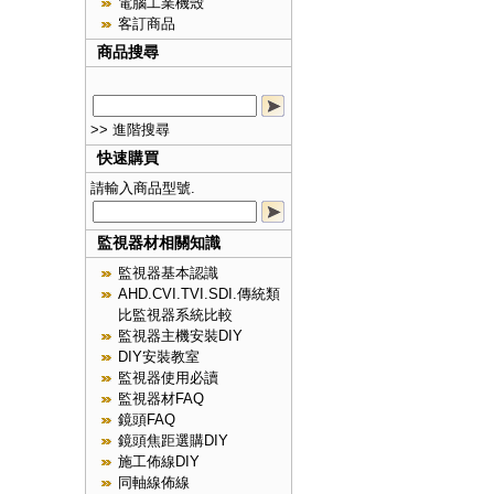
電腦工業機殼
客訂商品
商品搜尋
>> 進階搜尋
快速購買
請輸入商品型號.
監視器材相關知識
監視器基本認識
AHD.CVI.TVI.SDI.傳統類
比監視器系統比較
監視器主機安裝DIY
DIY安裝教室
監視器使用必讀
監視器材FAQ
鏡頭FAQ
鏡頭焦距選購DIY
施工佈線DIY
同軸線佈線