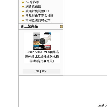
AV線佈線
網路線佈線
鏡頭對焦調整DIY
常見影像不正常排除
常用監視器材公式
新上架商品
1080P AHD/TVI 8顆單晶
陣列燈LED紅外線防水攝
影機(內建麥克風)
NT$ 850
本站