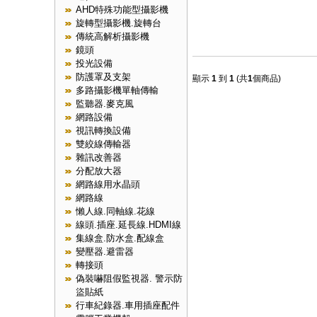
AHD特殊功能型攝影機
旋轉型攝影機.旋轉台
傳統高解析攝影機
鏡頭
投光設備
防護罩及支架
顯示
1
到
1
(共
1
個商品)
多路攝影機單軸傳輸
監聽器.麥克風
網路設備
視訊轉換設備
雙絞線傳輸器
雜訊改善器
分配放大器
網路線用水晶頭
網路線
懶人線.同軸線.花線
線頭.插座.延長線.HDMI線
集線盒.防水盒.配線盒
變壓器.避雷器
轉接頭
偽裝嚇阻假監視器. 警示防
盜貼紙
行車紀錄器.車用插座配件