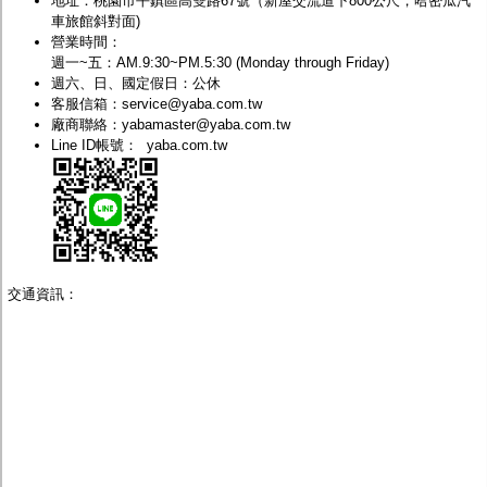
地址：桃園市
平鎮區高雙路67號
（
新屋交流道下800公尺
，哈密瓜汽
監聽器.麥克風
車旅館斜對面)
網路設備
營業時間：
視訊轉換設備
週一~五：AM.9:30~PM.5:30 (Monday through Friday)
雙絞線傳輸器
週六、日、國定假日：公休
雜訊改善器
客服信箱：
service@yaba.com.tw
分配放大器
廠商聯絡：
yabamaster@yaba.com.tw
網路線用水晶頭
Line ID帳號：
yaba.com.tw
網路線
懶人線.同軸線.花線
線頭.插座.延長線.HDMI線
集線盒.防水盒.配線盒
變壓器.避雷器
轉接頭
偽裝嚇阻假監視器. 警示防盜貼紙
交通資訊：
行車紀錄器.車用插座配件
電腦工業機殼
客訂商品