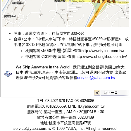
開車：新屋交流道下，往新屋方向800公尺
台鐵+公車： ”中壢火車站”下車，轉搭桃園客運<
5035中壢-新屋>，或
中壢客運<131中壢-富源>，在"環訓所"站下車，步行5分鐘可到達
5035中壢-新屋>
桃園客運<
查詢
http://www.tybus.com.tw/
中壢客運<131中壢-富源>查詢
http://www.chunglibus.com.tw/
We Ship Anywhere in the World!! 我們運送到全世界!美國.加拿大.
日本.香港.紐澳.東南亞.中南美.歐洲......皆可運送!付款方便!出貨處
理快速!最快2天可到貨!詳洽客服信箱
service@yaba.com.tw
TEL:
03-4021676
FAX:03-4024086
網路電話:07010236669, LINE ID:
yaba.com.tw
服務時間:星期一至五，AM 9：30至PM 5：30
敏希有限公司 統一編號:53288489
地址:桃園市平鎮區高雙路67號
service@yaba.com.tw
© 1999
YABA
, Inc. All rights reserved.