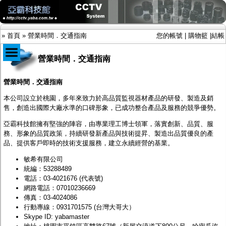
»
首頁
»
營業時間．交通指南
您的帳號
|
購物籃
|
結帳
營業時間．交通指南
商品目錄
營業時間．交通指南
限時促銷特惠專案
本公司設立於桃園，多年來致力於高品質監視器材產品的研發、製造及銷
IP網路攝影機及錄放影機
售，創造出國際大廠水準的口碑形象，已成功整合產品及服務的競爭優勢。
AHD DVR數位錄放影機
亞霸科技館擁有堅強的陣容，由專業理工博士領軍，落實創新、品質、服
AHD半球型(適用屋內)
務、形象的品質政策，持續研發新產品與技術提昇、製造出品質優良的產
AHD中小型紅外線攝影機(適用騎樓、室內外)
品、提供客戶即時的技術支援服務，建立永續經營的基業。
AHD防護罩型攝影機(適用屋外，紅外線照射
距離遠）
敏希有限公司
AHD特殊功能型攝影機
統編：53288489
旋轉型攝影機.旋轉台
電話：
03-4021676
(代表號)
傳統高解析攝影機
網路電話：07010236669
鏡頭
傳真：03-4024086
投光設備
行動專線：
0931701575
(台灣大哥大）
防護罩及支架
Skype ID: yabamaster
多路攝影機單軸傳輸