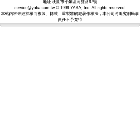
地址:桃園市平鎮區高雙路67號
監聽器.麥克風
service@yaba.com.tw
© 1999
YABA
, Inc. All rights reserved.
網路設備
本站內容未經授權而複製、轉載、重製將觸犯著作權法，本公司將追究刑民事
視訊轉換設備
責任不予寬待
雙絞線傳輸器
雜訊改善器
分配放大器
網路線用水晶頭
網路線
懶人線.同軸線.花線
線頭.插座.延長線.HDMI線
集線盒.防水盒.配線盒
變壓器.避雷器
轉接頭
偽裝嚇阻假監視器. 警示防盜貼紙
行車紀錄器.車用插座配件
電腦工業機殼
客訂商品