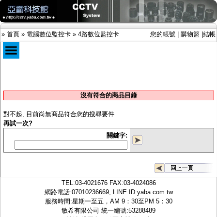
»
首頁
»
電腦數位監控卡
»
4路數位監控卡
您的帳號
|
購物籃
|
結帳
商品目錄
限時促銷特惠專案
沒有符合的商品目錄
IP網路攝影機及錄放影機
AHD DVR數位錄放影機
對不起, 目前尚無商品符合您的搜尋要件.
AHD半球型(適用屋內)
再試一次?
AHD中小型紅外線攝影機(適用騎樓、室內外)
關鍵字:
AHD防護罩型攝影機(適用屋外，紅外線照射
距離遠）
AHD特殊功能型攝影機
旋轉型攝影機.旋轉台
傳統高解析攝影機
TEL:
03-4021676
FAX:03-4024086
鏡頭
網路電話:07010236669, LINE ID:
yaba.com.tw
投光設備
服務時間:星期一至五，AM 9：30至PM 5：30
防護罩及支架
敏希有限公司 統一編號:53288489
多路攝影機單軸傳輸