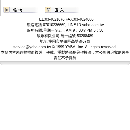
監聽器.麥克風
網路設備
視訊轉換設備
雙絞線傳輸器
TEL:
03-4021676
FAX:03-4024086
雜訊改善器
網路電話:07010236669, LINE ID:
yaba.com.tw
分配放大器
服務時間:星期一至五，AM 9：30至PM 5：30
網路線用水晶頭
敏希有限公司 統一編號:53288489
網路線
地址:桃園市平鎮區高雙路67號
懶人線.同軸線.花線
service@yaba.com.tw
© 1999
YABA
, Inc. All rights reserved.
線頭.插座.延長線.HDMI線
本站內容未經授權而複製、轉載、重製將觸犯著作權法，本公司將追究刑民事
集線盒.防水盒.配線盒
責任不予寬待
變壓器.避雷器
轉接頭
偽裝嚇阻假監視器. 警示防盜貼紙
行車紀錄器.車用插座配件
電腦工業機殼
客訂商品