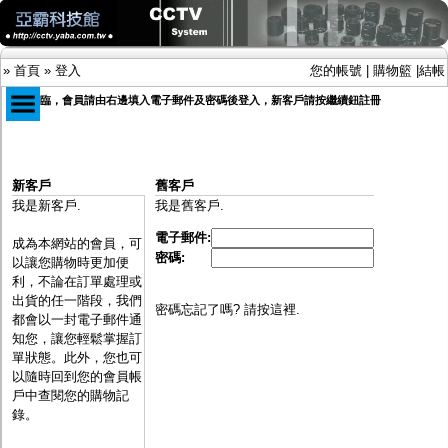
»
首頁
»
登入
您的帳號
|
購物籃
|
結帳
歡迎光臨，會員請由右邊填入電子郵件及密碼後登入，新客戶請按繼續鈕註冊
商品目錄
新客戶
舊客戶
限時促銷特惠專案
我是新客戶.
我是舊客戶.
IP網路攝影機及錄放影機
AHD DVR數位錄放影機
電子郵件:
成為本網站的會員，可
AHD半球型(適用屋內)
密碼:
以讓您購物時更加便
AHD中小型紅外線攝影機(適用騎樓、室內外)
利，不論在訂單處理或
AHD防護罩型攝影機(適用屋外，紅外線照射
出貨的任一階段，我們
距離遠）
密碼忘記了嗎? 請按這裡.
都會以一封電子郵件通
AHD特殊功能型攝影機
知您，讓您輕鬆掌握訂
旋轉型攝影機.旋轉台
單狀態。此外，您也可
傳統高解析攝影機
以隨時回到您的會員帳
鏡頭
戶中查閱您的購物記
投光設備
錄。
防護罩及支架
多路攝影機單軸傳輸