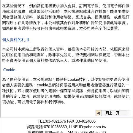
監聽器.麥克風
在某些情況下，例如當使用者要求加入會員、訂閱電子報、使用電子郵件服
網路設備
務或其他服務、或參加其他活動時，
本公司
網站或其合作對象可能會要求使
視訊轉換設備
用者登錄個人資料，以便於和使用者聯繫、完成交易、提供服務、或處理訂
雙絞線傳輸器
閱程序；在此等情況下，
本公司
或其合作對象將明白告知使用者此等事實，
雜訊改善器
如果使用者選擇不接收任何廣告或聯繫資訊，
本公司
將完全予以尊重。
分配放大器
網路線用水晶頭
個人資料的利用
網路線
懶人線.同軸線.花線
本公司於本網站上
所取得的個人資料，都僅供
本公司
於其內部、依照原來所
線頭.插座.延長線.HDMI線
說明的使用目的和範圍加，除非事先說明、或依照相關法律規定，否則本公
集線盒.防水盒.配線盒
司不會將使用者個人資料提供給第三人、或移作其他目的使用。
變壓器.避雷器
Cookie
轉接頭
偽裝嚇阻假監視器. 警示防盜貼紙
為了便利使用者，
本公司
網站可能使用cookie技術，以便於提供更適合使用
行車紀錄器.車用插座配件
者個人需要的服務；
cookie
是網站伺候器用來和使用者瀏覽器進行溝通的一
電腦工業機殼
種技術，它可能在使用者的電腦中儲存某些資訊，但是使用者可以經由瀏覽
客訂商品
器的設定，取消、或限制此項功能。如果使用者想知道如何取消、或限制此
項功能，可以用電子郵件和
我們
聯絡。
TEL:
03-4021676
FAX:03-4024086
網路電話:07010236669, LINE ID:
yaba.com.tw
服務時間:星期一至五，AM 9：30至PM 5：30