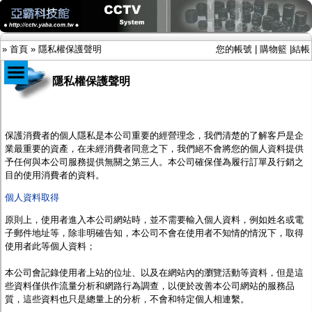
»
首頁
»
隱私權保護聲明
您的帳號
|
購物籃
|
結帳
隱私權保護聲明
商品目錄
限時促銷特惠專案
保護消費者的個人隱私是本公司重要的經營理念，我們清楚的了解客戶是企
IP網路攝影機及錄放影機
業最重要的資產，在未經消費者同意之下，我們絕不會將您的個人資料提供
AHD DVR數位錄放影機
予任何與本公司服務提供無關之第三人。本公司確保僅為履行訂單及行銷之
AHD半球型(適用屋內)
目的使用消費者的資料。
AHD中小型紅外線攝影機(適用騎樓、室內外)
個人資料取得
AHD防護罩型攝影機(適用屋外，紅外線照射
距離遠）
原則上，使用者進入
本公司
網站時，並不需要輸入個人資料，例如姓名或電
AHD特殊功能型攝影機
子郵件地址等，除非明確告知，
本公司
不會在使用者不知情的情況下，取得
旋轉型攝影機.旋轉台
使用者此等個人資料；
傳統高解析攝影機
鏡頭
本公司
會記錄使用者上站的位址、以及在網站內的瀏覽活動等資料，但是這
投光設備
些資料僅供作流量分析和網路行為調查，以便於改善
本公司
網站的服務品
防護罩及支架
質，這些資料也只是總量上的分析，不會和特定個人相連繫。
多路攝影機單軸傳輸