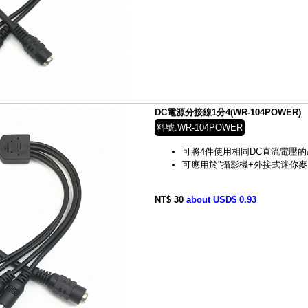
DC電源分接線1分4(WR-104POWER)
料號:WR-104POWER
可將4件使用相同DC直流電壓的
可應用於"攝影機+外接式迷你麥
NT$ 30
about USD$ 0.93