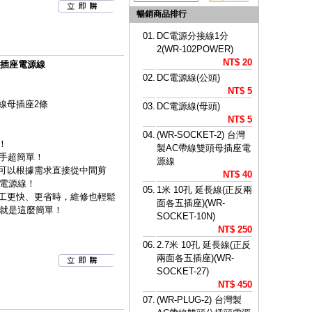
暢銷商品排行
01.
DC電源分接線1分
2(WR-102POWER)
NT$ 20
頭母插座電源線
02.
DC電源線(公頭)
NT$ 5
線母插座2條
03.
DC電源線(母頭)
NT$ 5
04.
(WR-SOCKET-2) 台灣
！
製AC帶線雙頭母插座電
動手超簡單！
源線
！可以根據需求直接從中間剪
NT$ 40
電源線！
05.
1米 10孔 延長線(正反兩
施工更快、更省時，維修也輕鬆
面各五插座)(WR-
就是這麼簡單！
SOCKET-10N)
NT$ 250
06.
2.7米 10孔 延長線(正反
兩面各五插座)(WR-
SOCKET-27)
NT$ 450
07.
(WR-PLUG-2) 台灣製