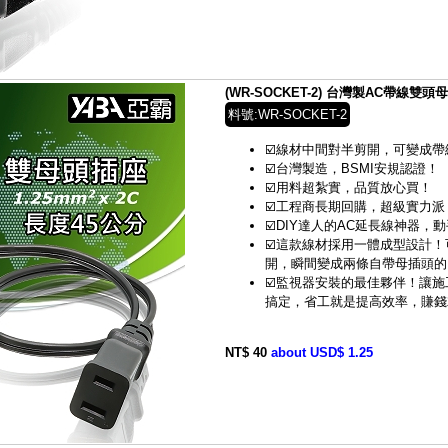
(WR-SOCKET-2) 台灣製AC帶線雙
料號:WR-SOCKET-2
☑️線材中間對半剪開，可變成帶
☑️台灣製造，BSMI安規認證！
☑️用料超紮實，品質放心買！
☑️工程商長期回購，超級實力派
☑️DIY達人的AC延長線神器，
☑️這款線材採用一體成型設計
開，瞬間變成兩條自帶母插頭的
☑️監視器安裝的最佳夥伴！讓
搞定，省工就是提高效率，賺錢
NT$ 40
about USD$ 1.25