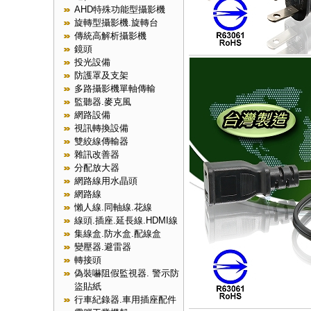
AHD特殊功能型攝影機
旋轉型攝影機.旋轉台
傳統高解析攝影機
鏡頭
投光設備
防護罩及支架
多路攝影機單軸傳輸
監聽器.麥克風
網路設備
視訊轉換設備
雙絞線傳輸器
雜訊改善器
分配放大器
網路線用水晶頭
網路線
懶人線.同軸線.花線
線頭.插座.延長線.HDMI線
集線盒.防水盒.配線盒
變壓器.避雷器
轉接頭
偽裝嚇阻假監視器. 警示防
盜貼紙
行車紀錄器.車用插座配件