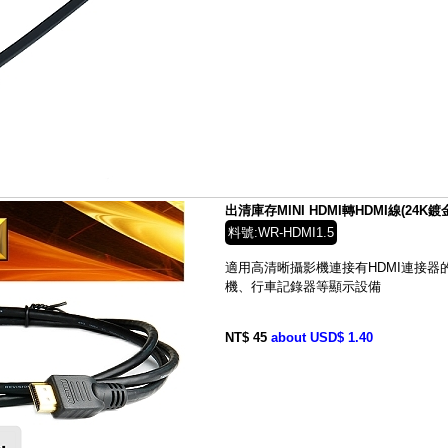
出清庫存MINI HDMI轉HDMI線(24K鍍
料號:WR-HDMI1.5
適用高清晰攝影機連接有HDMI連接器
機、行車記錄器等顯示設備
NT$ 45
about USD$ 1.40