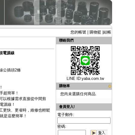
您的帳號
|
購物籃
|
結帳
聯絡我們
插頭電源線
線公插頭2條
LINE ID:
yaba.com.tw
購物車
！
動手超簡單！
您尚未選購任何商品.
！可以根據需求直接從中間剪
電源線！
會員登入!
施工更快、更省時，維修也輕鬆
電子郵件:
就是這麼簡單！
密碼: