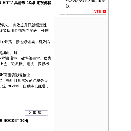
AC帶線雙頭公插頭電源
線 HDTV 高清線 4K線 電視傳輸
線
NT$ 40
不易氧化，有效提升訊號穩定性
訊號線皆採用鋁箔獨立屏蔽，外層
銅網＋鋁箔＋接地線組成，有效隔
品質與耐用度
、大型會議室、教學視聽室、廣告
上盒、遊戲機、電視、投影機
支援4K高畫質影像輸出
自然、鮮明且具層次的色彩效果
達18Gbps，自動降低延遲，
SOCKET-10N)