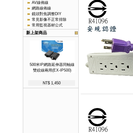
AV線佈線
網路線佈線
鏡頭對焦調整DIY
常見影像不正常排除
常用監視器材公式
新上架商品
500米IP網路延伸器同軸線
雙絞線兩用(EX-IP500)
NT$ 1,450