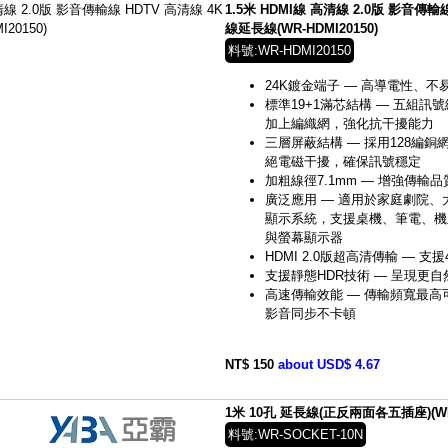
1.5米 HDMI線 高清線 2.0版 影音傳輸
線延長線(WR-HDMI20150)
料號:WR-HDMI20150
24K鍍金端子 — 高導電性、
標準19+1滿芯結構 — 五組
加上編織網，強化抗干擾能力
三層屏蔽結構 — 採用128編
絕電磁干擾，確保訊號穩定
加粗線徑7.1mm — 增強傳輸
廣泛應用 — 適用於家庭劇院
顯示系統，支援桌機、筆電、機
與螢幕顯示器
HDMI 2.0版超高清傳輸 — 
支援靜態HDR技術 — 呈現更
高速傳輸效能 — 傳輸頻寬最高可
影音同步不卡頓
NT$ 150
about USD$ 4.67
1米 10孔 延長線(正反兩面各五插座)(WR-
料號:WR-SOCKET-10N