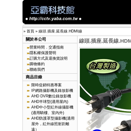
»
首頁
»
線頭.插座.延長線.HDMI線
關於本公司
線頭.插座.延長線.HDM
營業時間．交通指南
隱私權保護聲明
訂購方式及退換貨說明
購物條約
聯絡我們
商品目錄
限時促銷特惠專案
IP網路攝影機及錄放影機
AHD DVR數位錄放影機
AHD半球型(適用屋內)
AHD中小型紅外線攝影機
(適用騎樓、室內外)
AHD防護罩型攝影機(適用
屋外，紅外線照射距離
遠）