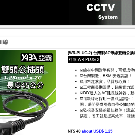
I線
(WR-PLUG-2) 台灣製AC帶線雙頭公
料號:WR-PLUG-2
☑️線材中間對半剪開，可變成帶
☑️台灣製造，BSMI安規認證！
☑️用料超紮實，品質放心買！
☑️工程商長期回購，超級實力派
☑️DIY達人的AC延長線神器，
☑️這款線材採用一體成型設計
開，瞬間變成兩條自帶公插頭的
☑️監視器安裝的最佳夥伴！讓
搞定，省工就是提高效率，賺錢
NT$ 40
about USD$ 1.25