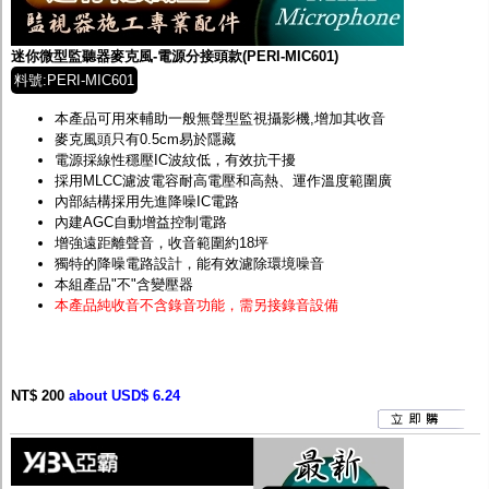
監聽器.麥克風
網路設備
視訊轉換設備
迷你微型監聽器麥克風-電源分接頭款(PERI-MIC601)
雙絞線傳輸器
料號:PERI-MIC601
雜訊改善器
分配放大器
本產品可用來輔助一般無聲型監視攝影機,增加其收音
網路線用水晶頭
麥克風頭只有0.5cm易於隱藏
網路線
電源採線性穩壓IC波紋低，有效抗干擾
懶人線.同軸線.花線
採用MLCC濾波電容耐高電壓和高熱、運作溫度範圍廣
線頭.插座.延長線.HDMI線
內部結構採用先進降噪IC電路
集線盒.防水盒.配線盒
內建AGC自動增益控制電路
變壓器.避雷器
增強遠距離聲音，收音範圍約18坪
轉接頭
獨特的降噪電路設計，能有效濾除環境噪音
偽裝嚇阻假監視器. 警示防盜貼紙
本組產品"不"含變壓器
行車紀錄器.車用插座配件
本產品純收音不含錄音功能，需另接錄音設備
電腦工業機殼
客訂商品
NT$ 200
about USD$ 6.24