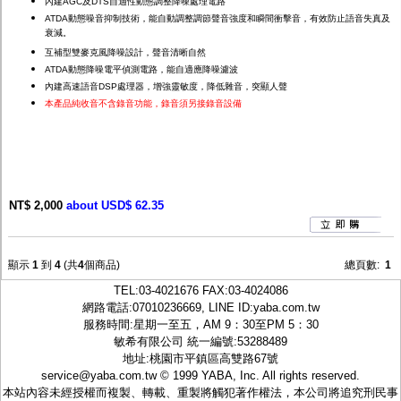
內建AGC及DTS自適性動態調整降噪處理電路
ATDA動態噪音抑制技術，能自動調整調節聲音強度和瞬間衝擊音，有效防止語音失真及
衰減。
互補型雙麥克風降噪設計，聲音清晰自然
ATDA動態降噪電平偵測電路，能自適應降噪濾波
內建高速語音DSP處理器，增強靈敏度，降低雜音，突顯人聲
本產品純收音不含錄音功能，錄音須另接錄音設備
NT$ 2,000
about USD$ 62.35
顯示
1
到
4
(共
4
個商品)
總頁數:
1
TEL:
03-4021676
FAX:03-4024086
網路電話:07010236669, LINE ID:
yaba.com.tw
服務時間:星期一至五，AM 9：30至PM 5：30
敏希有限公司 統一編號:53288489
地址:桃園市平鎮區高雙路67號
service@yaba.com.tw
© 1999
YABA
, Inc. All rights reserved.
本站內容未經授權而複製、轉載、重製將觸犯著作權法，本公司將追究刑民事