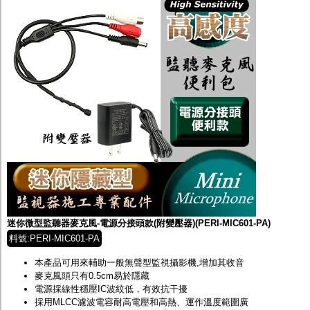
迷你微型監聽器麥克風-電源分接頭款(附變壓器)(PERI-MIC601-PA)
料號:PERI-MIC601-PA
本產品可用來輔助一般無聲型監視攝影機,增加其收音
麥克風頭只有0.5cm易於隱藏
電源採線性穩壓IC波紋低，有效抗干擾
採用MLCC濾波電容耐高電壓和高熱、運作溫度範圍廣