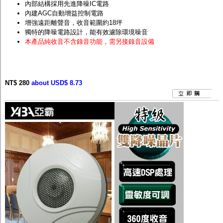
內部結構採用先進降噪IC電路
內建AGC自動增益控制電路
增強遠距離聲音，收音範圍約18坪
獨特的降噪電路設計，能有效濾除環境噪音
本產品純收音不含錄音功能，需另接錄音設備
NT$ 280
about USD$ 8.73