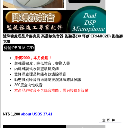
雙降噪處理晶片麥克風 高靈敏集音器 監聽器(30 坪)(PERI-MIC2D) 監控麥
克風
料號:PERI-MIC2D
原價2000，本月促銷！
超強靈敏度，降低雜音，突顯人聲
內建可調式收音靈敏度旋鈕
雙降噪處理晶片能有效濾除噪音
動態識別噪音自適應濾波演算法濾除雜訊
360度全向性收音
本產品純收音不含錄音功能，需另接錄音設備
NT$ 1,200
about USD$ 37.41