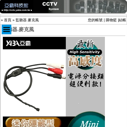
»
首頁
»
監聽器.麥克風
您的帳號
|
購物籃
|
結帳
監聽器.麥克風
商品目錄
限時促銷特惠專案
IP網路攝影機及錄放影機
AHD DVR數位錄放影機
AHD半球型(適用屋內)
AHD中小型紅外線攝影機(適用騎樓、室內外)
AHD防護罩型攝影機(適用屋外，紅外線照射
距離遠）
AHD特殊功能型攝影機
旋轉型攝影機.旋轉台
傳統高解析攝影機
鏡頭
投光設備
防護罩及支架
多路攝影機單軸傳輸