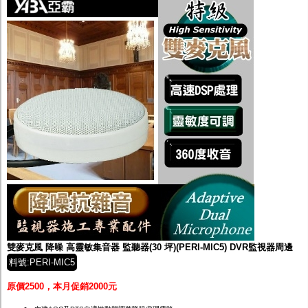
雙麥克風 降噪 高靈敏集音器 監聽器(30 坪)(PERI-MIC5) DVR監視器周邊
料號:PERI-MIC5
原價2500，本月促銷2000元