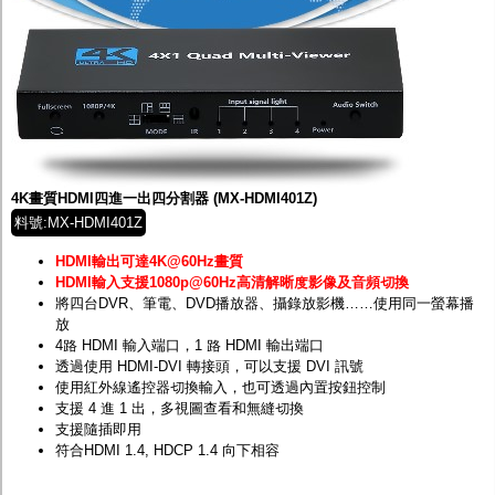
4K畫質HDMI四進一出四分割器 (MX-HDMI401Z)
料號:MX-HDMI401Z
HDMI輸出可達4K@60Hz畫質
HDMI輸入支援1080p@60Hz高清解晰度影像及音頻切換
將四台DVR、筆電、DVD播放器、攝錄放影機……使用同一螢幕播
放
4路 HDMI 輸入端口，1 路 HDMI 輸出端口
透過使用 HDMI-DVI 轉接頭，可以支援 DVI 訊號
使用紅外線遙控器切換輸入，也可透過內置按鈕控制
支援 4 進 1 出，多視圖查看和無縫切換
支援隨插即用
符合HDMI 1.4, HDCP 1.4 向下相容