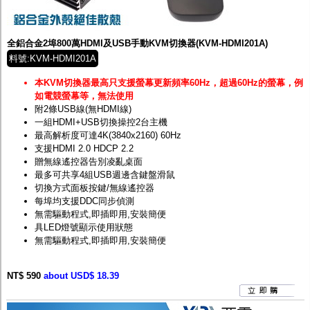
全鋁合金2埠800萬HDMI及USB手動KVM切換器(KVM-HDMI201A)
料號:KVM-HDMI201A
本KVM切換器最高只支援螢幕更新頻率60Hz，超過60Hz的螢幕，例
如電競螢幕等，無法使用
附2條USB線(無HDMI線)
一組HDMI+USB切換操控2台主機
最高解析度可達4K(3840x2160) 60Hz
支援HDMI 2.0 HDCP 2.2
贈無線遙控器告別凌亂桌面
最多可共享4組USB週邊含鍵盤滑鼠
切換方式面板按鍵/無線遙控器
每埠均支援DDC同步偵測
無需驅動程式,即插即用,安裝簡便
具LED燈號顯示使用狀態
無需驅動程式,即插即用,安裝簡便
NT$ 590
about USD$ 18.39