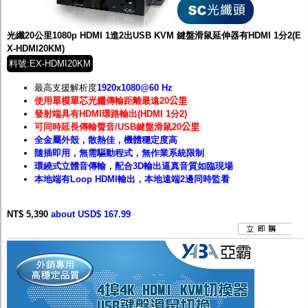
監聽器.麥克風
網路設備
視訊轉換設備
光纖20公里1080p HDMI 1進2出USB KVM 鍵盤滑鼠延伸器有HDMI 1分2(E
雙絞線傳輸器
X-HDMI20KM)
雜訊改善器
料號:EX-HDMI20KM
分配放大器
網路線用水晶頭
最高支援解析度
1920
x1080@60 Hz
網路線
使用
單模單芯光纖
傳輸距離最遠20
公里
懶人線.同軸線.花線
發射端具有HDMI環路輸出(HDMI 1分2)
線頭.插座.延長線.HDMI線
可同時延長傳輸聲音/USB鍵盤滑鼠20
公里
集線盒.防水盒.配線盒
全金屬外殼，散熱佳，機體穩定度高
變壓器.避雷器
隨插即用，無需驅動程式，無作業系統限制
轉接頭
環繞式立體音傳輸，配合3D輸出逼真音質如臨現場
偽裝嚇阻假監視器. 警示防盜貼紙
本地端有Loop HDMI輸出，本地遠端2邊同時監看
行車紀錄器.車用插座配件
電腦工業機殼
NT$ 5,390
客訂商品
about USD$ 167.99