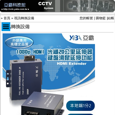
»
首頁
»
視訊轉換設備
您的帳號
|
購物籃
|
結帳
視訊轉換設備
商品目錄
限時促銷特惠專案
IP網路攝影機及錄放影機
AHD DVR數位錄放影機
AHD半球型(適用屋內)
AHD中小型紅外線攝影機(適用騎樓、室內外)
AHD防護罩型攝影機(適用屋外，紅外線照射
距離遠）
AHD特殊功能型攝影機
旋轉型攝影機.旋轉台
傳統高解析攝影機
鏡頭
投光設備
防護罩及支架
多路攝影機單軸傳輸