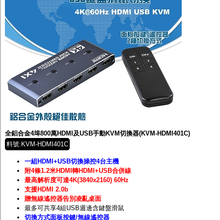
全鋁合金4埠800萬HDMI及USB手動KVM切換器(KVM-HDMI401C)
料號:KVM-HDMI401C
一組HDMI+USB切換操控4台主機
附4條1.2米HDMI轉HDMI+USB合併線
最高解析度可達4K(3840x2160) 60Hz
支援HDMI 2.0b
贈無線遙控器告別凌亂桌面
最多可共享4組USB週邊含鍵盤滑鼠
切換方式面板按鍵/無線遙控器