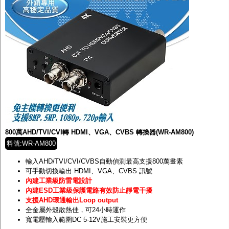
800萬AHD/TVI/CVI轉 HDMI、VGA、CVBS 轉換器(WR-AM800)
料號:WR-AM800
輸入AHD/TVI/CVI/CVBS自動偵測最高支援800萬畫素
可手動切換輸出 HDMI、VGA、CVBS 訊號
內建工業級防雷電設計
內建ESD工業級保護電路有效防止靜電干擾
支援AHD環通輸出Loop output
全金屬外殼散熱佳，可24小時運作
寬電壓輸入範圍DC 5-12V施工安裝更方便