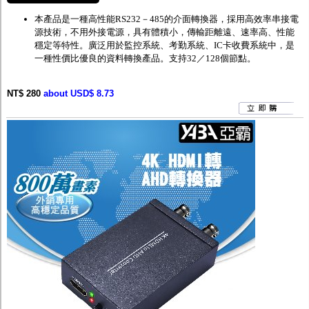
本產品
是一種高性能
RS232
－
485
的介面轉換器，採用高效率串接電
源技術，不用外接電源，具有體積小，傳輸距離遠、速率高、性能
穩定等特性。廣泛用於監控系統、考勤系統、
IC
卡收費系統中，是
一種性價比優良的資料轉換產品。支持
32
／
128
個節點。
NT$ 280
about USD$ 8.73