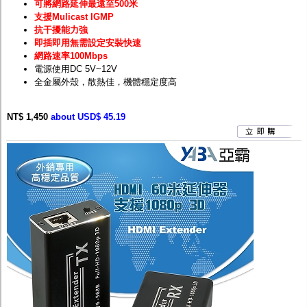
可將網路延伸最遠至500米
支援Mulicast IGMP
抗干擾能力強
即插即用無需設定安裝快速
網路速率100Mbps
電源使用DC 5V~12V
全金屬外殼，散熱佳，機體穩定度高
NT$ 1,450
about USD$ 45.19