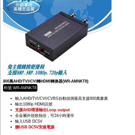
800萬AHD/TVI/CVI轉HDMI轉換器(WR-AMNKT8)
料號:WR-AMNKT8
輸入AHD/TVI/CVI/CVBS自動偵測最高支援800萬畫素
輸出1080p HDMI訊號
支援AHD環通輸出Loop output
全金屬外殼散熱佳，可24小時運作
輸入USB DC5V
贈USB DC5V安規電源