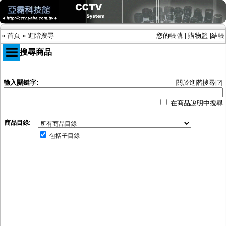
»
首頁
»
進階搜尋
您的帳號
|
購物籃
|
結帳
進階搜尋商品
商品目錄
輸入關鍵字:
關於進階搜尋[?]
限時促銷特惠專案
在商品說明中搜尋
IP網路攝影機及錄放影機
AHD DVR數位錄放影機
商品目錄:
AHD半球型(適用屋內)
AHD中小型紅外線攝影機(適用騎樓、室內外)
包括子目錄
AHD防護罩型攝影機(適用屋外，紅外線照射
距離遠）
AHD特殊功能型攝影機
旋轉型攝影機.旋轉台
傳統高解析攝影機
鏡頭
投光設備
防護罩及支架
多路攝影機單軸傳輸