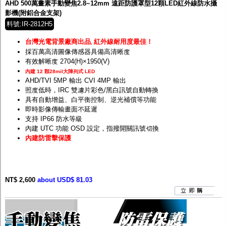
AHD 500萬畫素手動變焦2.8~12mm 遠距防護罩型12顆LED紅外線防水攝
影機(附鋁合金支架)
料號:IR-2812H5
台灣光電背景廠商出品
紅外線耐用度最佳！
,
採百萬高清圖像傳感器具備高清晰度
有效解晰度 2704(H)×1950(V)
內建 12 顆28mil大陣列式 LED
AHD/TVI 5MP 輸出 CVI 4MP 輸出
照度低時，IRC 雙濾片彩色/黑白訊號自動轉換
具有自動增益、白平衡控制、逆光補償等功能
即時影像傳輸畫面不延遲
支持 IP66 防水等級
內建 UTC 功能 OSD 設定，指撥開關訊號切換
內建防雷擊保護
NT$ 2,600
about USD$ 81.03