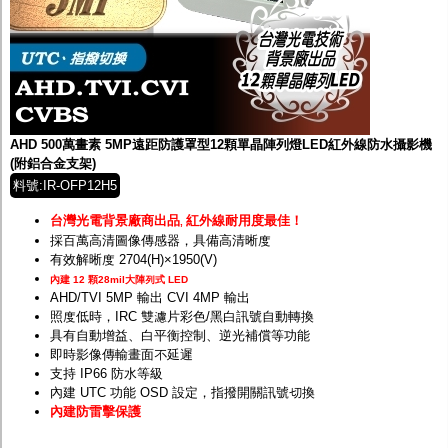
AHD 500萬畫素 5MP遠距防護罩型12顆單晶陣列燈LED紅外線防水攝影機
(附鋁合金支架)
料號:IR-OFP12H5
台灣光電背景廠商出品
紅外線耐用度最佳！
,
採百萬高清圖像傳感器，具備高清晰度
有效解晰度 2704(H)×1950(V)
內建 12 顆28mil大陣列式 LED
AHD/TVI 5MP 輸出 CVI 4MP 輸出
照度低時，IRC 雙濾片彩色/黑白訊號自動轉換
具有自動增益、白平衡控制、逆光補償等功能
即時影像傳輸畫面不延遲
支持 IP66 防水等級
內建 UTC 功能 OSD 設定，指撥開關訊號切換
內建防雷擊保護