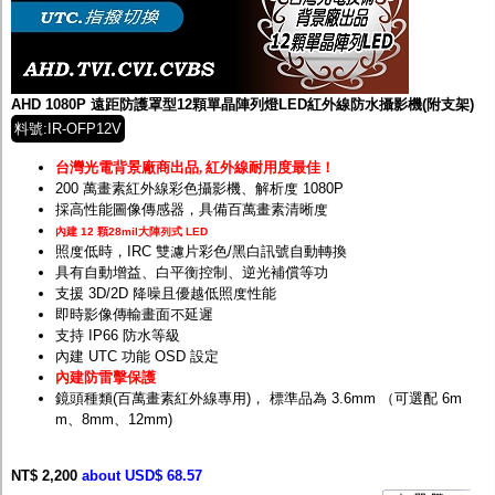
監聽器.麥克風
網路設備
視訊轉換設備
雙絞線傳輸器
雜訊改善器
AHD 1080P 遠距防護罩型12顆單晶陣列燈LED紅外線防水攝影機(附支架)
分配放大器
料號:IR-OFP12V
網路線用水晶頭
網路線
台灣光電背景廠商出品
,
紅外線耐用度最佳！
懶人線.同軸線.花線
200 萬畫素紅外線彩色攝影機、解析度 1080P
線頭.插座.延長線.HDMI線
採高性能圖像傳感器，具備百萬畫素清晰度
集線盒.防水盒.配線盒
內建 12 顆28mil大陣列式 LED
變壓器.避雷器
照度低時，IRC 雙濾片彩色/黑白訊號自動轉換
轉接頭
具有自動增益、白平衡控制、逆光補償等功
偽裝嚇阻假監視器. 警示防盜貼紙
支援 3D/2D 降噪且優越低照度性能
行車紀錄器.車用插座配件
即時影像傳輸畫面不延遲
電腦工業機殼
支持 IP66 防水等級
客訂商品
內建 UTC 功能 OSD 設定
內建防雷擊保護
鏡頭種類(百萬畫素紅外線專用)， 標準品為 3.6mm （可選配 6m
m、8mm、12mm)
NT$ 2,200
about USD$ 68.57