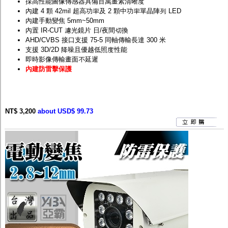
採高性能圖像傳感器具備百萬畫素清晰度
內建 4 顆 42mil 超高功率及 2 顆中功率單晶陣列 LED
內建手動變焦 5mm~50mm
內置 IR-CUT 濾光鏡片 日/夜間切換
AHD/CVBS 接口支援 75-5 同軸傳輸長達 300 米
支援 3D/2D 降噪且優越低照度性能
即時影像傳輸畫面不延遲
內建防雷擊保護
NT$ 3,200
about USD$ 99.73