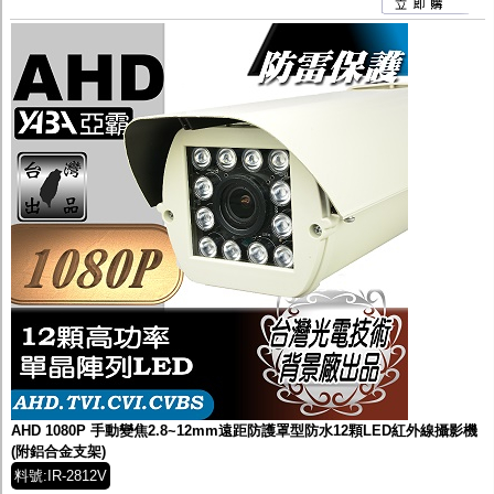
AHD 1080P 手動變焦2.8~12mm遠距防護罩型防水12顆LED紅外線攝影機
(附鋁合金支架)
料號:IR-2812V