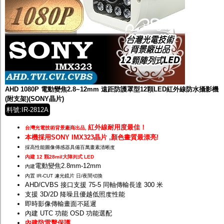
AHD 1080P 電動變焦2.8~12mm 遠距防護罩型12顆LED紅外線防水攝影機
(附支架)(SONY晶片)
料號:IR-2812A
紅外線耐用度最佳！
台灣光電技術背景廠商出品,
本機採用SONY IMX323晶片 ,顏色畫質最漂亮!
採高性能圖像傳感器具備百萬畫素清晰度
內建 12 顆28mil大陣列式 LED
電動變焦2.8mm-12mm
內建
內置 IR-CUT 濾光鏡片 日/夜間切換
AHD/CVBS 接口支援 75-5 同軸傳輸長達 300 米
支援 3D/2D 降噪且優越低照度性能
即時影像傳輸畫面不延遲
內建 UTC 功能 OSD 功能選配
內建防雷擊保護