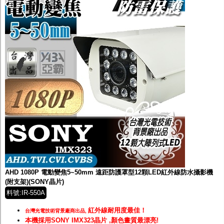
AHD 1080P 電動變焦5~50mm 遠距防護罩型12顆LED紅外線防水攝影機
(附支架)(SONY晶片)
料號:IR-550A
紅外線耐用度最佳！
台灣光電技術背景廠商出品,
本機採用SONY IMX323晶片 ,顏色畫質最漂亮!