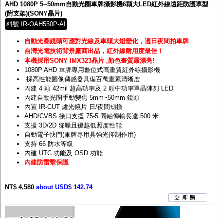
AHD 1080P 5~50mm自動光圈車牌攝影機6顆大LED紅外線遠距防護罩型
(附支架)(SONY晶片)
料號:IR-OAH550P-AI
自動光圈鏡頭可應對光線及車頭大燈變化，適日夜間拍車牌
台灣光電技術背景廠商出品，紅外線耐用度最佳！
本機採用SONY IMX323晶片 ,顏色畫質最漂亮!
1080P AHD 車牌專用數位式高畫質紅外線攝影機
採高性能圖像傳感器具備百萬畫素清晰度
內建 4 顆 42mil 超高功率及 2 顆中功率單晶陣列 LED
內建自動光圈手動變焦 5mm~50mm 鏡頭
內置 IR-CUT 濾光鏡片 日/夜間切換
AHD/CVBS 接口支援 75-5 同軸傳輸長達 500 米
支援 3D/2D 降噪且優越低照度性能
自動電子快門(車牌專用具強光抑制作用)
支持 66 防水等級
內建 UTC 功能及 OSD 功能
內建防雷擊保護
NT$ 4,580
about USD$ 142.74