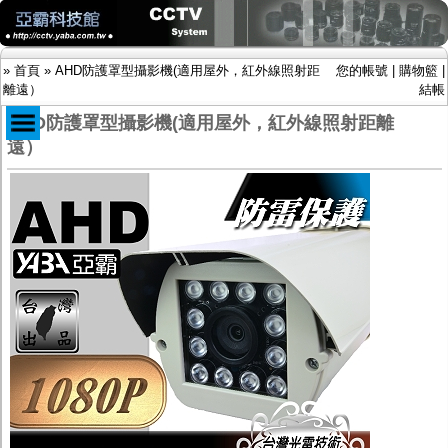
»
首頁
»
AHD防護罩型攝影機(適用屋外，紅外線照射距
您的帳號
|
購物籃
|
離遠）
結帳
AHD防護罩型攝影機(適用屋外，紅外線照射距離
遠）
商品目錄
限時促銷特惠專案
IP網路攝影機及錄放影機
AHD DVR數位錄放影機
AHD半球型(適用屋內)
AHD中小型紅外線攝影機(適用騎樓、室內外)
AHD防護罩型攝影機(適用屋外，紅外線照射
距離遠）
AHD特殊功能型攝影機
旋轉型攝影機.旋轉台
傳統高解析攝影機
鏡頭
投光設備
防護罩及支架
多路攝影機單軸傳輸