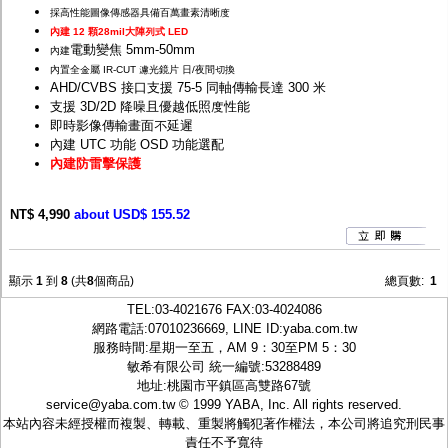
採高性能圖像傳感器具備百萬畫素清晰度
內建 12 顆28mil大陣列式 LED
電動變焦 5mm-50mm
內建
內置全金屬 IR-CUT 濾光鏡片 日/夜間切換
AHD/CVBS 接口支援 75-5 同軸傳輸長達 300 米
支援 3D/2D 降噪且優越低照度性能
即時影像傳輸畫面不延遲
內建 UTC 功能 OSD 功能選配
內建防雷擊保護
NT$ 4,990
about USD$ 155.52
顯示
1
到
8
(共
8
個商品)
總頁數:
1
TEL:
03-4021676
FAX:03-4024086
網路電話:07010236669, LINE ID:
yaba.com.tw
服務時間:星期一至五，AM 9：30至PM 5：30
敏希有限公司 統一編號:53288489
地址:桃園市平鎮區高雙路67號
service@yaba.com.tw
© 1999
YABA
, Inc. All rights reserved.
本站內容未經授權而複製、轉載、重製將觸犯著作權法，本公司將追究刑民事
責任不予寬待