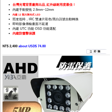
台灣光電背景廠商出品
紅外線耐用度最佳！
,
內建手動變焦 2.8mm~12mm
內建 12 顆大陣列式 LED
照度低時，IRC 雙濾片彩色/黑白訊號自動轉換
即時影像傳輸畫面不延遲
內建 UTC 功能 OSD 功能選配
內建防雷擊保護
NT$ 2,400
about USD$ 74.80