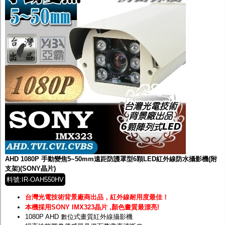
AHD 1080P 手動變焦5~50mm遠距防護罩型6顆LED紅外線防水攝影機(附
支架)(SONY晶片)
料號:IR-OAH550HV
台灣光電技術背景廠商出品，紅外線耐用度最佳！
本機採用SONY IMX323晶片 ,顏色畫質最漂亮!
1080P AHD 數位式畫質紅外線攝影機