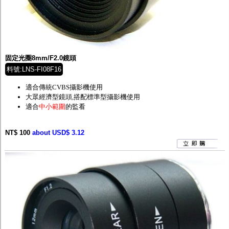
固定光圈8mm/F2.0鏡頭
料號:LNS-FI08F16
適合傳統CVBS攝影機使用
大眾經濟型鏡頭,
搭配標準型攝影機使用
適合
中小範圍
的監看
NT$ 100
about USD$ 3.12