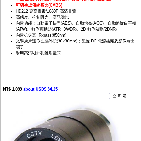
可切換成傳統類比(CVBS)
HD212 萬高畫素/1080P 高清畫質
高感度、抑制阻光、高訊噪比
內建功能：自動電子快門(AES)、自動增益(AGC)、自動追踨白平衡
(ATW)、數位寬動態(ATR=DWDR)、2D 數位降躁(2DNR)
內建抗失真 IR-pass(850nm)
光學濾片迷你金屬外殼(36×36mm)；配置 DC 電源接頭及影像輸出
端子
耐用高清晰針孔錐形鏡頭
NT$ 1,099
about USD$ 34.25