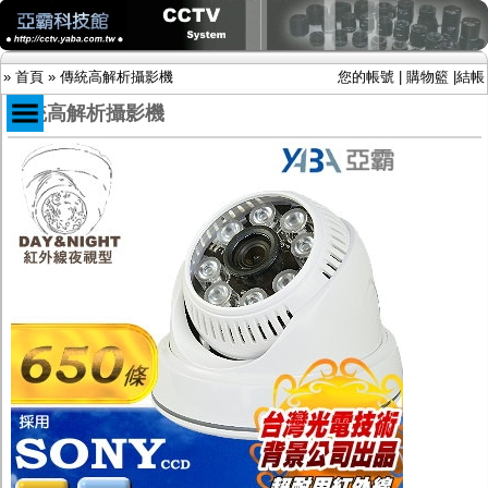
»
首頁
»
傳統高解析攝影機
您的帳號
|
購物籃
|
結帳
傳統高解析攝影機
商品目錄
限時促銷特惠專案
IP網路攝影機及錄放影機
AHD DVR數位錄放影機
AHD半球型(適用屋內)
AHD中小型紅外線攝影機(適用騎樓、室內外)
AHD防護罩型攝影機(適用屋外，紅外線照射
距離遠）
AHD特殊功能型攝影機
旋轉型攝影機.旋轉台
傳統高解析攝影機
鏡頭
投光設備
防護罩及支架
多路攝影機單軸傳輸