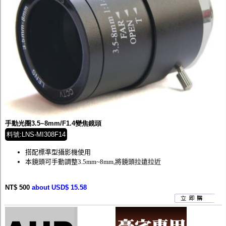
手動光圈3.5~8mm/F1.4變焦鏡頭
料號:LNS-MI308F14
搭配標準型攝影機使用
本鏡頭可手動調整3.5mm~8mm,將鏡頭拉遠拉近
NT$ 500
about USD$ 15.58