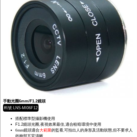
手動光圈6mm/F1.2鏡頭
料號:LNS-MI06F12
搭配標準型攝影機使用
F1.2鏡頭光圈,夜視效果最佳,適合較暗環境中使用
6mm鏡頭適合
大範圍
的監看,可拍出人的身形及活動狀態,但不要求人
的臉部五官清晰