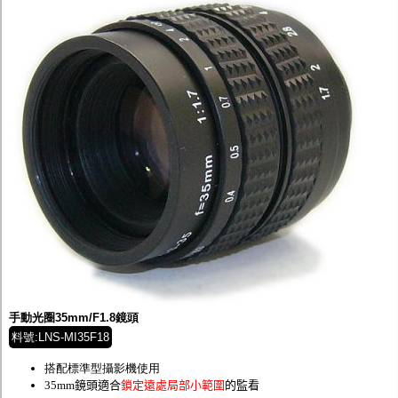
手動光圈35mm/F1.8鏡頭
料號:LNS-MI35F18
搭配標準型攝影機使用
35mm鏡頭適合
鎖定遠處局部小範圍
的監看