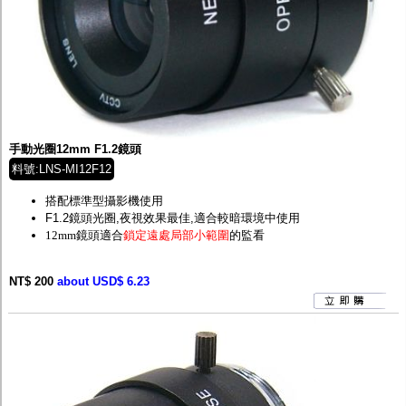
手動光圈12mm F1.2鏡頭
料號:LNS-MI12F12
搭配標準型攝影機使用
F1.2鏡頭光圈,夜視效果最佳,適合較暗環境中使用
12mm鏡頭適合
鎖定遠處局部小範圍
的監看
NT$ 200
about USD$ 6.23