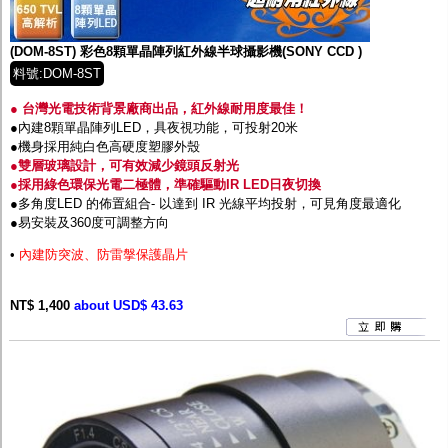
監聽器.麥克風
網路設備
視訊轉換設備
(DOM-8ST) 彩色8顆單晶陣列紅外線半球攝影機(SONY CCD )
雙絞線傳輸器
料號:DOM-8ST
雜訊改善器
分配放大器
● 台灣光電技術背景廠商出品，紅外線耐用度最佳！
網路線用水晶頭
●內建8顆單晶陣列LED，具夜視功能，可投射20米
網路線
●機身採用純白色高硬度塑膠外殼
懶人線.同軸線.花線
●雙層玻璃設計，可有效減少鏡頭反射光
線頭.插座.延長線.HDMI線
●採用綠色環保光電二極體，準確驅動IR LED日夜切換
集線盒.防水盒.配線盒
●多角度LED 的佈置組合- 以達到 IR 光線平均投射，可見角度最適化
變壓器.避雷器
●易安裝及360度可調整方向
轉接頭
•
內建防突波、防雷搫保護晶片
偽裝嚇阻假監視器. 警示防盜貼紙
行車紀錄器.車用插座配件
電腦工業機殼
NT$ 1,400
about USD$ 43.63
客訂商品