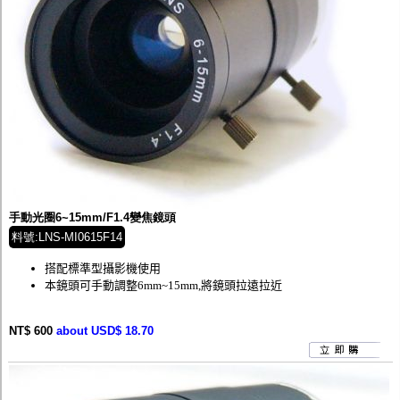
手動光圈6~15mm/F1.4變焦鏡頭
料號:LNS-MI0615F14
搭配標準型攝影機使用
本鏡頭可手動調整6mm~15mm,將鏡頭拉遠拉近
NT$ 600
about USD$ 18.70