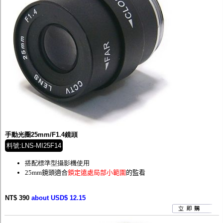
手動光圈25mm/F1.4鏡頭
料號:LNS-MI25F14
搭配標準型攝影機使用
25mm鏡頭適合
鎖定遠處局部小範圍
的監看
NT$ 390
about USD$ 12.15