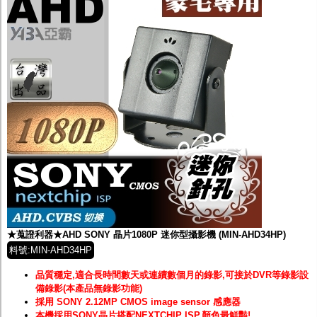
★蒐證利器★AHD SONY 晶片1080P 迷你型攝影機 (MIN-AHD34HP)
料號:MIN-AHD34HP
品質穩定,適合長時間數天或連續數個月的錄影,可接於DVR等錄影設
備錄影(本產品無錄影功能)
採用 SONY 2.12MP CMOS image sensor 感應器
本機採用SONY晶片搭配NEXTCHIP ISP,顏色最鮮豔!