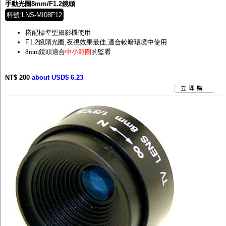
手動光圈8mm/F1.2鏡頭
料號:LNS-MI08F12
搭配標準型攝影機使用
F1.2鏡頭光圈,夜視效果最佳,適合較暗環境中使用
8mm鏡頭適合
中小範圍
的監看
NT$ 200
about USD$ 6.23