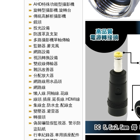
AHD特殊功能型攝影機
旋轉型攝影機.旋轉台
傳統高解析攝影機
鏡頭
投光設備
防護罩及支架
多路攝影機單軸傳輸
監聽器.麥克風
網路設備
視訊轉換設備
雙絞線傳輸器
雜訊改善器
分配放大器
網路線用水晶頭
網路線
懶人線.同軸線.花線
線頭.插座.延長線.HDMI線
集線盒.防水盒.配線盒
變壓器.避雷器
轉接頭
偽裝嚇阻假監視器. 警示防
盜貼紙
行車紀錄器.車用插座配件