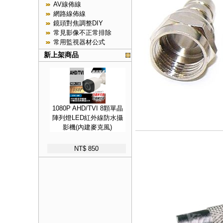
AV線佈線
網路線佈線
鏡頭對焦調整DIY
常見影像不正常排除
常用監視器材公式
新上架商品
1080P AHD/TVI 8顆單晶
陣列燈LED紅外線防水攝
影機(內建麥克風)
NT$ 850