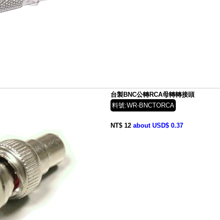
台製BNC公轉RCA母轉轉接頭
料號:WR-BNCTORCA
NT$ 12
about USD$ 0.37