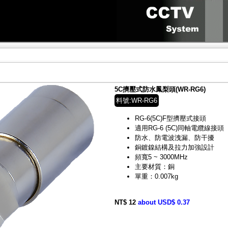
5C擠壓式防水鳳梨頭(WR-RG6)
料號:WR-RG6
RG-6(5C)F型擠壓式接頭
適用RG-6 (5C)同軸電纜線接頭
防水、防電波洩漏、防干擾
銅鍍鎳結構及拉力加強設計
頻寬5 ~ 3000MHz
主要材質：銅
單重：0.007kg
NT$ 12
about USD$ 0.37