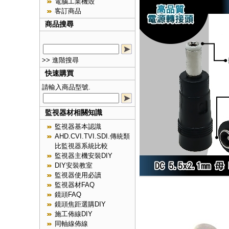
電腦工業機殼
客訂商品
商品搜尋
>> 進階搜尋
快速購買
請輸入商品型號.
監視器材相關知識
監視器基本認識
AHD.CVI.TVI.SDI.傳統類
比監視器系統比較
監視器主機安裝DIY
DIY安裝教室
監視器使用必讀
監視器材FAQ
鏡頭FAQ
鏡頭焦距選購DIY
施工佈線DIY
同軸線佈線