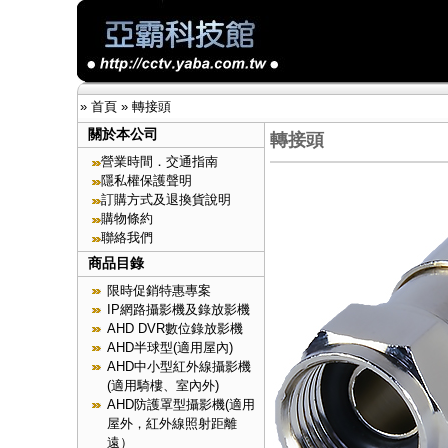
»
首頁
»
轉接頭
關於本公司
轉接頭
營業時間．交通指南
隱私權保護聲明
訂購方式及退換貨說明
購物條約
聯絡我們
商品目錄
限時促銷特惠專案
IP網路攝影機及錄放影機
AHD DVR數位錄放影機
AHD半球型(適用屋內)
AHD中小型紅外線攝影機
(適用騎樓、室內外)
AHD防護罩型攝影機(適用
屋外，紅外線照射距離
遠）