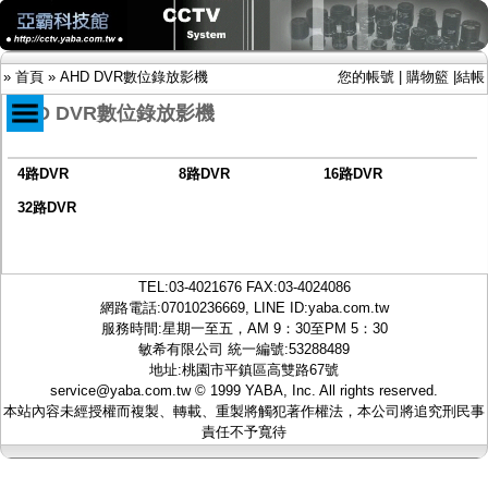
»
首頁
»
AHD DVR數位錄放影機
您的帳號
|
購物籃
|
結帳
AHD DVR數位錄放影機
4路DVR
8路DVR
16路DVR
商品目錄
限時促銷特惠專案
32路DVR
IP網路攝影機及錄放影機
AHD DVR數位錄放影機
-
4路DVR
TEL:
03-4021676
FAX:03-4024086
-
8路DVR
網路電話:07010236669, LINE ID:
yaba.com.tw
-
16路DVR
服務時間:星期一至五，AM 9：30至PM 5：30
-
32路DVR
敏希有限公司 統一編號:53288489
AHD半球型(適用屋內)
地址:桃園市平鎮區高雙路67號
AHD中小型紅外線攝影機(適用騎樓、室內外)
service@yaba.com.tw
© 1999
YABA
, Inc. All rights reserved.
AHD防護罩型攝影機(適用屋外，紅外線照射
本站內容未經授權而複製、轉載、重製將觸犯著作權法，本公司將追究刑民事
距離遠）
責任不予寬待
AHD特殊功能型攝影機
旋轉型攝影機.旋轉台
傳統高解析攝影機