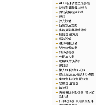
AHD特殊功能型攝影機
旋轉型攝影機.旋轉台
傳統高解析攝影機
鏡頭
投光設備
防護罩及支架
多路攝影機單軸傳輸
監聽器.麥克風
網路設備
視訊轉換設備
雙絞線傳輸器
雜訊改善器
分配放大器
網路線用水晶頭
網路線
懶人線.同軸線.花線
線頭.插座.延長線.HDMI線
集線盒.防水盒.配線盒
變壓器.避雷器
轉接頭
偽裝嚇阻假監視器. 警示防
盜貼紙
行車紀錄器.車用插座配件