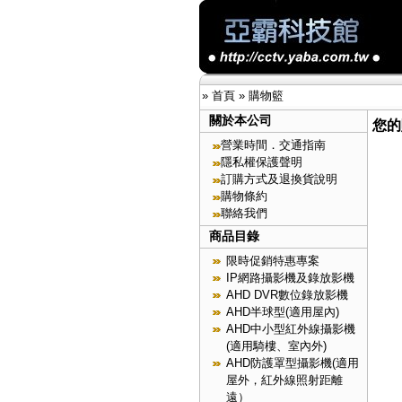
»
首頁
»
購物籃
關於本公司
您的
營業時間．交通指南
隱私權保護聲明
訂購方式及退換貨說明
購物條約
聯絡我們
商品目錄
限時促銷特惠專案
IP網路攝影機及錄放影機
AHD DVR數位錄放影機
AHD半球型(適用屋內)
AHD中小型紅外線攝影機
(適用騎樓、室內外)
AHD防護罩型攝影機(適用
屋外，紅外線照射距離
遠）