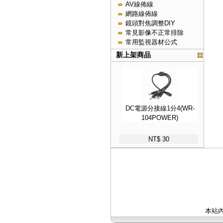
AV線佈線
網路線佈線
鏡頭對焦調整DIY
常見影像不正常排除
常用監視器材公式
新上架商品
DC電源分接線1分4(WR-
104POWER)
NT$ 30
本站