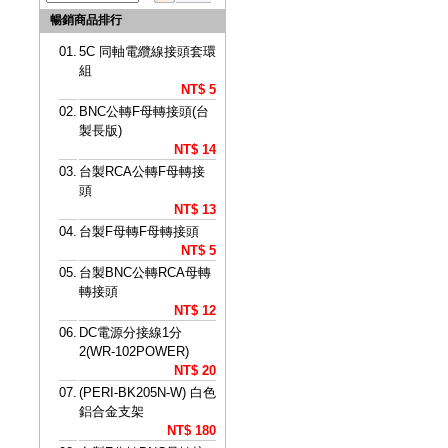
暢銷商品排行
01.
5C 同軸電纜線接頭套環
組
NT$ 5
02.
BNC公轉F母轉接頭(台
製長版)
NT$ 14
03.
台製RCA公轉F母轉接
頭
NT$ 13
04.
台製F母轉F母轉接頭
NT$ 5
05.
台製BNC公轉RCA母轉
轉接頭
NT$ 12
06.
DC電源分接線1分
2(WR-102POWER)
NT$ 20
07.
(PERI-BK205N-W) 白色
鋁合金支架
NT$ 180