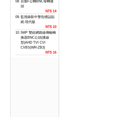
08.
台製F公轉BNC母轉接
頭
NT$ 14
09.
監視錄影中警告標誌貼
紙-現代版
NT$ 10
10.
5MP 雙絞網路線傳輸轉
換器BNC公頭(祼線
型)AHD TVI CVI
CVBS(WR-ZB3)
NT$ 16