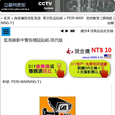
»
首頁
»
偽裝嚇阻假監視器. 警示防盜貼紙
»
PERI-WAR
您的帳號
|
購物籃
|
NING-Y1
結帳
總共
4
項商品在此目錄
監視錄影中警告標誌貼紙-現代版
商品目錄
NT$ 10
限時促銷特惠專案
IP網路攝影機及錄放影機
about USD$ 0.31
AHD DVR數位錄放影機
AHD半球型(適用屋內)
AHD中小型紅外線攝影機(適用騎樓、室內外)
AHD防護罩型攝影機(適用屋外，紅外線照射
距離遠）
料號: PERI-WARNING-Y1
AHD特殊功能型攝影機
旋轉型攝影機.旋轉台
傳統高解析攝影機
鏡頭
投光設備
防護罩及支架
多路攝影機單軸傳輸