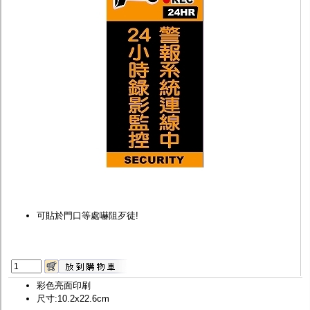
監聽器.麥克風
網路設備
視訊轉換設備
雙絞線傳輸器
雜訊改善器
分配放大器
網路線用水晶頭
網路線
懶人線.同軸線.花線
線頭.插座.延長線.HDMI線
集線盒.防水盒.配線盒
變壓器.避雷器
轉接頭
偽裝嚇阻假監視器. 警示防盜貼紙
行車紀錄器.車用插座配件
電腦工業機殼
客訂商品
可貼於門口等處嚇阻歹徒!
彩色亮面印刷
尺寸:10.2x22.6cm