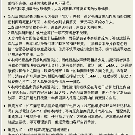
破損不完整、致使無法復原者恕不受理。
3.自然因素損壞免收維修費，人為因素損壞可復原者酌收維修費。
●
新品故障請於收到貨三天內先以「電話」告知，顧客先將故障品以郵局掛號或
便利商店宅配郵寄回，本網站收到後再將另一新品再次寄給收件人。
1.寄回時包裝請務必完善，避免運送損毀，造成更大的損失。
2.產品與所附配件或外盒等任一項不齊者恕不受理。
3.若消費者寄回後發現並非新品故障，而是消費者本身操作疏忽，導致誤辨為
產品故障，則本網站於寄回新品時不另補貼郵資。（消費者本身操作疏忽包
括：變壓器接錯導致產品毀損、使用不慎導致線頭斷掉脫落、操作錯誤導致產
品無法正常使用……等）
4.本網站產品出貨前均經過測試，因此新品故障情況相當少見，請消費者操作
時務必詳閱說明書或網站上資料，遇有疑問先以「電話」或「E-MAIL」溝通聯
繫解決操作上之問題，以避免郵寄往返上的時間與郵資方面之耗損。遇有疑
問，消費者亦可用數位相機照相拍照或掃瞄方式「E-MAIL」往返聯繫，以助了
解疑難之所在，將人為安裝失誤情況一一排除。
5.本網站產品出貨前均經過測試，因此請消費者務必在寄達日起算七日之內自
行測試產品，若超過寄達日七日之後，遇產品故障等問題，則不予認定為新品
故障，寄達日起七日後至一年保固期內往返之郵資均由買賣雙方自理。
●
換貨方式：如不滿意產品請於購買商品七日內（以宅配單據或郵局郵戳記載為
憑）先以電話或e-mail聯絡本網站，再將原完整商品及其內外包裝、附配件及
出貨單以「郵局掛號」或「便利商店宅配」方式寄回本網站。經本網站檢查並
確認無誤後，即可辦理換貨，但運費應由客戶自行承擔。
●
退貨方式：（限:郵寄/宅配訂購者適用）