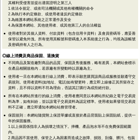
監聽器.麥克風
其權利受侵害並提出適當證明之第三人
網路設備
1.依法令規定、或依司法機關或其他有權機關的命令
2.為執行本約定條款、或使用者違反約定條款
視訊轉換設備
3.為維護本網站系統之正常運作及安全
雙絞線傳輸器
4.為保護本網站、其他使用者、或其他第三人的合法權益
雜訊改善器
分配放大器
●
使用者對於其個人資料、付款資料（包含信用卡資料）及會員密碼等，應妥善
網路線用水晶頭
保管以避免外洩。所有使用其帳號和密碼進入本系統後之行為，均視為該帳號
網路線
及密碼持有人之行為。
懶人線.同軸線.花線
◎線上消費及商品保固、退換貨
線頭.插座.延長線.HDMI線
集線盒.防水盒.配線盒
●
不同商品及製造廠對商品的品質、保固及售後服務，略有差異，本網站會標示
變壓器.避雷器
在產品相關規格內，若原廠有所變動時以原廠為主。
轉接頭
●
使用者一旦在本網站進行線上消費，即表示願意購買該商品或服務並願遵守交
偽裝嚇阻假監視器. 警示防盜貼紙
易規則。使用者資料(如地址、電話)如有變更時，應立即上線修正其所留存之
行車紀錄器.車用插座配件
資料，且不得以資料不符為理由，否認其訂購行為或拒絕付款。
電腦工業機殼
●
所有在本網站所進行的線上消費，使用者應同意以本網站所紀錄之電子交易資
客訂商品
料為準，如有糾紛，並以該電子交易資料為認定標準。使用者如果發現交易資
料不正確，應立即通知本網站站務管理者。
●
保固規則：本網站隨貨附上保證單據或直接於產品背面貼上保固貼紙，提供一
年的保固服務。
1.以上保固係指非人為損壞之情況下。摔機、產品泡水等不在免費保固範圍
內。
2.商品因不當使用、保管之人為因素而造成之故障、損毀、刮傷、髒污、包裝