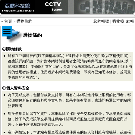
»
首頁
»
購物條約
您的帳號
|
購物籃
|
結帳
購物條約
商品目錄
◎購物條款
●
所有在亞霸科技館(以下簡稱本網站)上進行線上消費的使用者(以下稱使用者)，
限時促銷特惠專案
都應該詳細閱讀下列針對本網站與使用者之間消費時共同遵守的約定條款(以下
IP網路攝影機及錄放影機
簡稱本條款)，本條款訂立的目的，是為了保護本網站以及在本網站進行線上消
AHD DVR數位錄放影機
費的使用者的權益，使用者於本網站消費購物，即視為已知悉本條款、並同意
AHD半球型(適用屋內)
本條款的所有約定：
AHD中小型紅外線攝影機(適用騎樓、室內外)
AHD防護罩型攝影機(適用屋外，紅外線照射
◎個人資料安全
距離遠）
●
為了完成交易，包括付款及交貨等，所有在本網站進行線上消費的使用者，都
AHD特殊功能型攝影機
必須擔保所留存的資料與事實相符，如果事後有變更，應該即時通知本網站站
旋轉型攝影機.旋轉台
務管理者。
傳統高解析攝影機
●
對於使用者所留存的資料，本網站除了採用安全交易模式外，並承諾負保密義
鏡頭
務，除了為完成該筆交易而提供給相關商品或服務之提供廠商或配合廠商以
投光設備
外，不會任意洩漏或提供給第三人。
防護罩及支架
多路攝影機單軸傳輸
●
在下列情況下，本網站有權查看或提供使用者的個人資料給有權機關、或主張