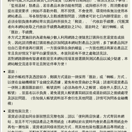
郵寄/宅配方式請於購買七日內退貨（以郵寄日期為憑），惟須注意以下事項：
「監視器材」類產品，若非產品本身功能有問題，或與標示不符，而消費者卻
提出退貨要求（例如不喜歡外觀、用不習慣、不會使用、環境特殊無法使用本
網站產品……等各類型個人主觀感覺類問題，消費者可於七日內辦理退款，但
必須全額負擔本網站寄出貨品時所損失之「郵資」、「代收款手續費」(宅配業
者向本網站收取之代收款手續費為總貨款之1%)、退款時之「銀行轉帳」或
「匯款」手續費。
本方式之實施目的為避免極少數人利用網路之便隨意訂購與任意退貨造成損
失，因此請消費者訂購前務必詳加閱讀本網站對產品之說明，多了解產品與評
估自己需求後再行購買，一方面保障自身的權益，一方面也體諒商家在產品正
常且良好情況下卻平白蒙受損失。本規則若有不便之處敬請見諒。
若對網路購物有疑慮者歡迎至本網站現場直接選購與測試產品以減少疑慮，本
網站離交流道非常近且附近停車方便！
●
退款：
基於作帳程序及憑證留存，郵購方式退款一律採用「匯款」或「轉帳」方式，
以便在金融機構留下金錢交易憑據，避免有收受偽鈔之爭議；請連同退貨產品
一併附上書面匯款銀行、帳號資料（必須為收件人之帳號，或收件人委託人之
帳號），並簽名以示負責，避免退貨人帳號書寫錯誤造成退款錯誤之後續處理
及訴訟問題。（告知個人帳號資料並不會衍生其他問題，詳情可詢問各金融機
構）
●
退貨包裝注意：
退貨必須是如同全新狀態且完整包裝，請以「便利商店快遞」方式寄回本網
站，並且不可污損該產品之專用紙盒（本網站於出貨時均會於產品專用紙盒外
再包一層包裝，退貨者請同樣依照此方式，用其他包裝包覆該產品專用紙盒，