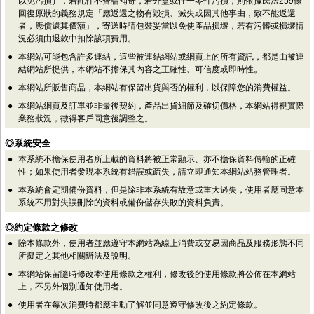
以免污損），若配件不齊請補寄，若外盒或任一零件污損，則依據民法259條
回復原狀的義務規定「應返還之物有毀損、滅失或因其他事由，致不能返還
者，應償還其價額」，寄送時請包裝妥當以免使產品損壞，若有污髒或損壞情
況必須由退款中扣除該項費用。
●
本網站可能包含許多連結，這些被連結網站或網頁上的所有資訊，都是由被連
結網站所提供，本網站不擔保其內容之正確性、可信度或即時性。
●
本網站所販售商品，本網站有保留出貨與否的權利，以保障您的消費權益。
●
本網站網頁及訂單並非最後契約，產品出貨細節及確切價格，本網站得視實際
業務狀況，徵得客戶同意後調整之。
◎系統安全
●
本系統不擔保使用者所上載的資料將被正常顯示、亦不擔保資料傳輸的正確
性；如果使用者發現本系統有錯誤或疏失，請立即通知本網站站務管理者。
●
本系統會定期備份資料，但是除非本系統有故意或重大過失，使用者應同意本
系統不用對失誤刪除的資料或備份儲存失敗的資料負責。
◎約定條款之修改
●
除本條款外，使用者並應遵守本網站為線上消費或交易因商品及服務形態不同
所擬定之其他相關辦法及說明。
●
本網站保留隨時修改本使用條款之權利，修改後的使用條款將公佈在本網站
上，不另外個別通知使用者。
●
使用者在每次消費時都應主動了解並同意遵守修改後之約定條款。