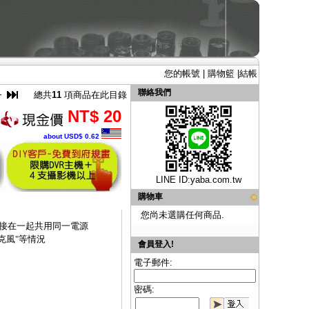
您的帳號
|
購物籃
|
結帳
聯絡我們
總共
11
項商品在此目錄
NT$ 20
about USD$ 0.62
LINE ID:
yaba.com.tw
購物車
您尚未選購任何商品.
串接在一起共用同一電源
克風"等情況
會員登入!
電子郵件:
密碼: