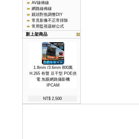
AV線佈線
網路線佈線
鏡頭對焦調整DIY
常見影像不正常排除
常用監視器材公式
新上架商品
1.8mm /3.6mm 800萬
H.265 有聲 豆干型 POE供
電 魚眼網路攝影機
IPCAM
NT$ 2,500