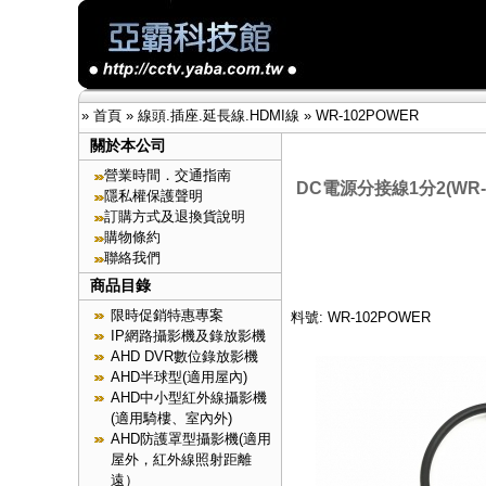
»
首頁
»
線頭.插座.延長線.HDMI線
»
WR-102POWER
關於本公司
營業時間．交通指南
DC電源分接線1分2(WR-1
隱私權保護聲明
訂購方式及退換貨說明
購物條約
聯絡我們
商品目錄
限時促銷特惠專案
料號: WR-102POWER
IP網路攝影機及錄放影機
AHD DVR數位錄放影機
AHD半球型(適用屋內)
AHD中小型紅外線攝影機
(適用騎樓、室內外)
AHD防護罩型攝影機(適用
屋外，紅外線照射距離
遠）