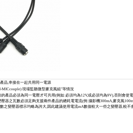
產品,串接在一起共用同一電源
RI-MICcouple) 現場監聽微型麥克風組
"等情況
接的產品必須為同一電壓才可共用(例如:必須均為12V,或必須均為9V),否則會
壓器之瓦數必須足夠支援兩件產品的總耗電電流(例:攝影機300mA,麥克風100m
多數之變壓器標示均略為誇大,因此建議使用電流mA數值較大一些之變壓器,較