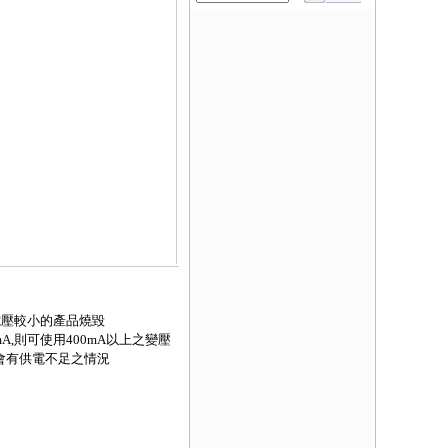
使電壓較小的產品燒毀
A,則可使用400mA以上之變壓
不會有供電不足之情況