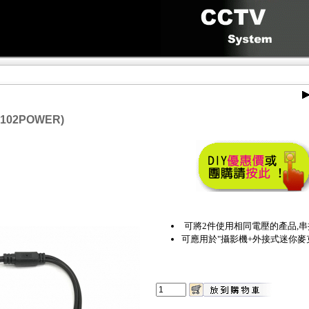
02POWER)
可將2件使用相同電壓的產品,
可應用於"攝影機+外接式迷你麥