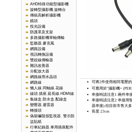
AHD特殊功能型攝影機
旋轉型攝影機.旋轉台
傳統高解析攝影機
鏡頭
投光設備
防護罩及支架
多路攝影機單軸傳輸
監聽器.麥克風
網路設備
視訊轉換設備
雙絞線傳輸器
雜訊改善器
分配放大器
網路線用水晶頭
可將2件使用相同電壓的
網路線
懶人線.同軸線.花線
可應用於"攝影機+
(PE
線頭.插座.延長線.HDMI線
串接時請注意1:兩件串
集線盒.防水盒.配線盒
串接時請注意2:
串接用變
變壓器.避雷器
器串接).但目前市售大
轉接頭
長度:23cm
偽裝嚇阻假監視器. 警示防
盜貼紙
行車紀錄器.車用插座配件