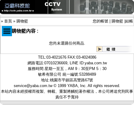
»
首頁
»
購物籃
您的帳號
|
購物籃
|
結帳
您的購物籃內容 :
您尚未選購任何商品.
商品目錄
限時促銷特惠專案
TEL:
03-4021676
FAX:03-4024086
IP網路攝影機及錄放影機
網路電話:07010236669, LINE ID:
yaba.com.tw
AHD DVR數位錄放影機
服務時間:星期一至五，AM 9：30至PM 5：30
AHD半球型(適用屋內)
敏希有限公司 統一編號:53288489
AHD中小型紅外線攝影機(適用騎樓、室內外)
地址:桃園市平鎮區高雙路67號
AHD防護罩型攝影機(適用屋外，紅外線照射
service@yaba.com.tw
© 1999
YABA
, Inc. All rights reserved.
距離遠）
本站內容未經授權而複製、轉載、重製將觸犯著作權法，本公司將追究刑民事
AHD特殊功能型攝影機
責任不予寬待
旋轉型攝影機.旋轉台
傳統高解析攝影機
鏡頭
投光設備
防護罩及支架
多路攝影機單軸傳輸