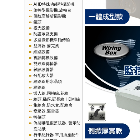
AHD特殊功能型攝影機
旋轉型攝影機.旋轉台
傳統高解析攝影機
鏡頭
投光設備
防護罩及支架
多路攝影機單軸傳輸
監聽器.麥克風
網路設備
視訊轉換設備
雙絞線傳輸器
雜訊改善器
分配放大器
網路線用水晶頭
網路線
懶人線.同軸線.花線
線頭.插座.延長線.HDMI線
集線盒.防水盒.配線盒
變壓器.避雷器
轉接頭
偽裝嚇阻假監視器. 警示防
盜貼紙
行車紀錄器.車用插座配件