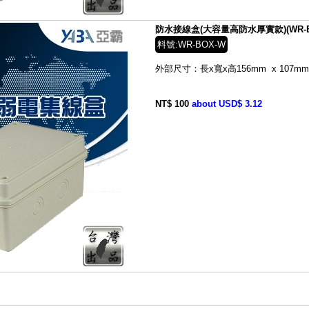
防水接線盒(大容量高防水厚實款)(WR-B
料號:WR-BOX-W
外部尺寸：長x寬x高156mm x 107mm 
NT$ 100
about USD$ 3.12