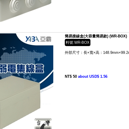
簡易接線盒(大容量簡易款) (WR-BOX)
料號:WR-BOX
外部尺寸：
長×寬×高：148.9mm×99.2
NT$ 50
about USD$ 1.56