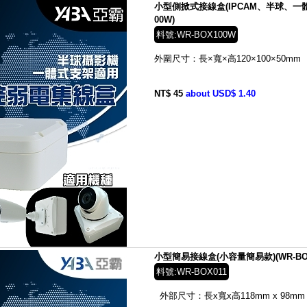
小型側掀式接線盒(IPCAM、半球、一體
00W)
料號:WR-BOX100W
外圍尺寸：長×寬×高
120×100×50
mm
NT$ 45
about USD$ 1.40
小型簡易接線盒(小容量簡易款)(WR-BOX
料號:WR-BOX011
外部尺寸：長x寬x高
118mm x 98mm