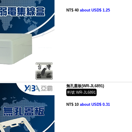
NT$ 40
about USD$ 1.25
無孔蓋板(WR-JL6891)
料號:WR-JL6891
NT$ 10
about USD$ 0.31