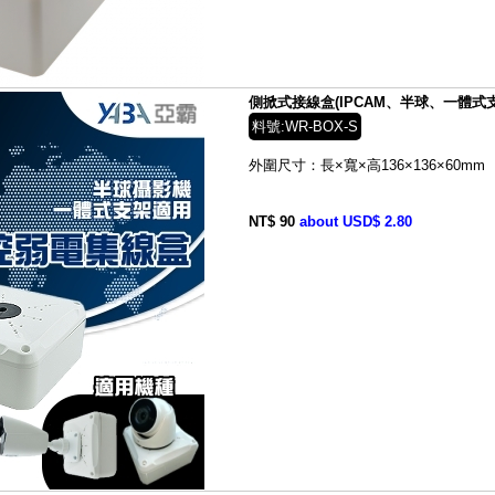
側掀式接線盒(IPCAM、半球、一體式支架
料號:WR-BOX-S
外圍尺寸：長×寬×高136×136×60mm
NT$ 90
about USD$ 2.80