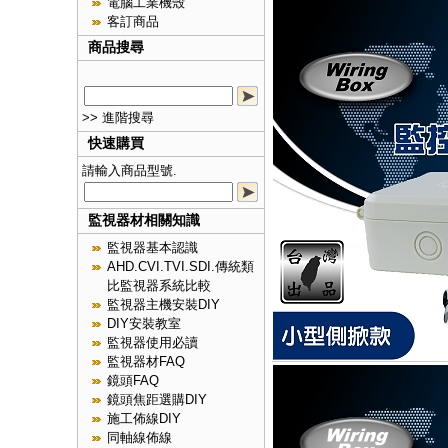
電腦工業機殼
客訂商品
商品搜尋
>> 進階搜尋
快速購買
請輸入商品型號.
監視器材相關知識
監視器基本認識
AHD.CVI.TVI.SDI.傳統類
比監視器系統比較
監視器主機安裝DIY
DIY安裝教室
監視器使用必讀
監視器材FAQ
鏡頭FAQ
鏡頭焦距選購DIY
施工佈線DIY
同軸線佈線