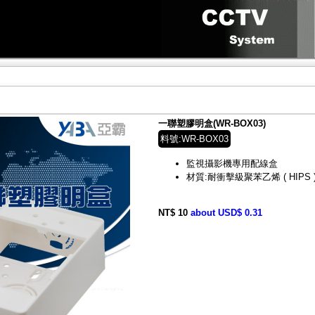
一聯塑膠明盒(WR-BOX03)
料號:WR-BOX03
監視攝影機專用配線盒
材質:耐衝擊級聚苯乙烯 ( HIPS 
NT$ 10
about USD$ 0.31