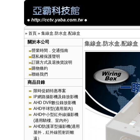
»
首頁
»
集線盒.防水盒.配線盒
關於本公司
集線盒.防水盒.配線盒
營業時間．交通指南
隱私權保護聲明
訂購方式及退換貨說明
購物條約
聯絡我們
商品目錄
限時促銷特惠專案
IP網路攝影機及錄放影機
AHD DVR數位錄放影機
AHD半球型(適用屋內)
AHD中小型紅外線攝影機
(適用騎樓、室內外)
AHD防護罩型攝影機(適用
屋外，紅外線照射距離
遠）