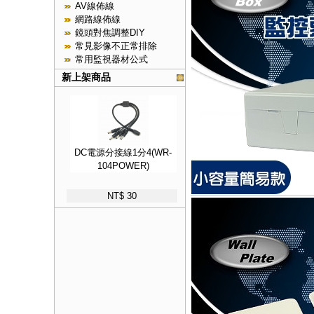
AV線佈線
網路線佈線
鏡頭對焦調整DIY
常見影像不正常排除
常用監視器材公式
新上架商品
DC電源分接線1分4(WR-
104POWER)
NT$ 30