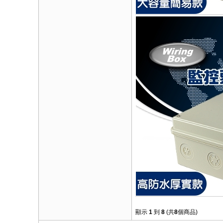
顯示
1
到
8
(共
8
個商品)