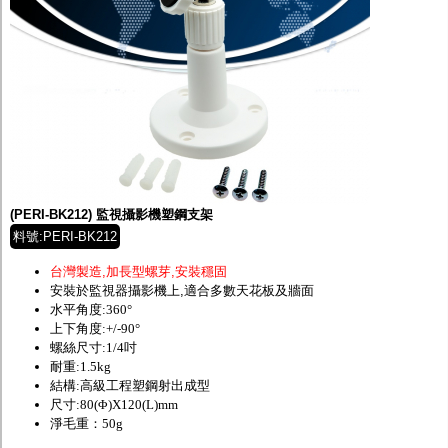
(PERI-BK212) 監視攝影機塑鋼支架
料號:PERI-BK212
台灣製造,加長型螺芽,安裝穩固
安裝於監視器攝影機上,適合多數天花板及牆面
水平角度:360°
上下角度:+/-90°
螺絲尺寸:1/4吋
耐重:1.5kg
結構:高級工程塑鋼射出成型
尺寸:80(Φ)X120(L)mm
淨毛重：50g