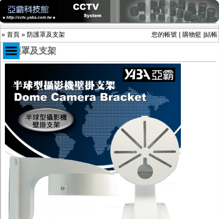
»
首頁
»
防護罩及支架
您的帳號
|
購物籃
|
結帳
防護罩及支架
商品目錄
限時促銷特惠專案
IP網路攝影機及錄放影機
AHD DVR數位錄放影機
AHD半球型(適用屋內)
AHD中小型紅外線攝影機(適用騎樓、室內外)
AHD防護罩型攝影機(適用屋外，紅外線照射
距離遠）
AHD特殊功能型攝影機
旋轉型攝影機.旋轉台
傳統高解析攝影機
鏡頭
投光設備
防護罩及支架
多路攝影機單軸傳輸