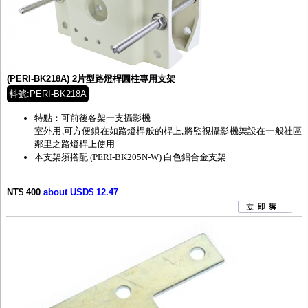
(PERI-BK218A) 2片型路燈桿圓柱專用支架
料號:PERI-BK218A
特點：可前後各架一支攝影機
室外用,可方便鎖在如路燈桿般的桿上,將監視攝影機架設在一般社區
鄰里之路燈桿上使用
本支架須搭配
(PERI-BK205N-W) 白色鋁合金支架
NT$ 400
about USD$ 12.47