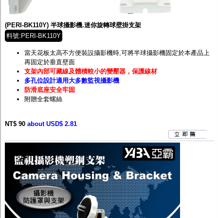
監聽器.麥克風
網路設備
視訊轉換設備
(PERI-BK110Y) 半球攝影機.迷你旋轉球壁掛支架
雙絞線傳輸器
料號:PERI-BK110Y
雜訊改善器
分配放大器
當天花板太高不方便裝設攝影機時,可將半球攝影機固定於本產品上
網路線用水晶頭
再固定於垂直壁面
網路線
支架內部可藏線及體積較小的變壓器，保護線材
懶人線.同軸線.花線
多孔位設計適用大多數監視攝影機
線頭.插座.延長線.HDMI線
防滑底座安全牢固
集線盒.防水盒.配線盒
附贈全套螺絲
變壓器.避雷器
轉接頭
NT$ 90
偽裝嚇阻假監視器. 警示防盜貼紙
about USD$ 2.81
行車紀錄器.車用插座配件
電腦工業機殼
客訂商品