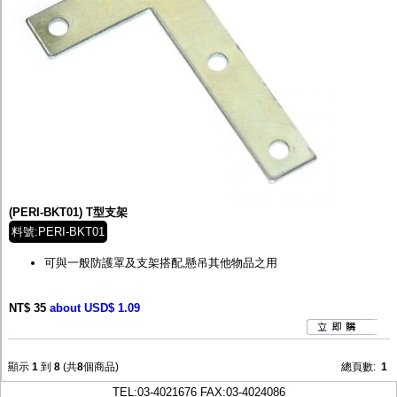
(PERI-BKT01) T型支架
料號:PERI-BKT01
可與一般防護罩及支架搭配,懸吊其他物品之用
NT$ 35
about USD$ 1.09
顯示
1
到
8
(共
8
個商品)
總頁數:
1
TEL:
03-4021676
FAX:03-4024086