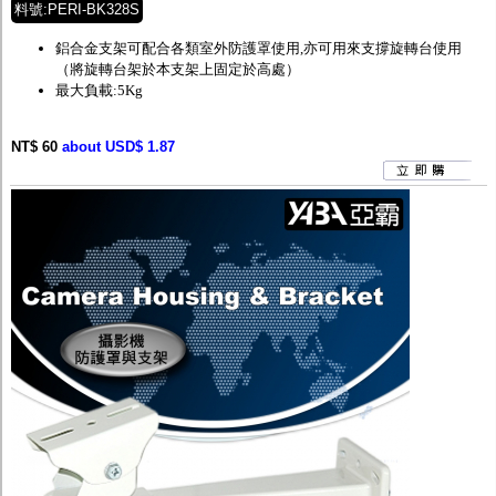
料號:PERI-BK328S
鋁合金支架可配合各類室外防護罩使用,亦可用來支撐旋轉台使用
（將旋轉台架於本支架上固定於高處）
最大負載:5Kg
NT$ 60
about USD$ 1.87