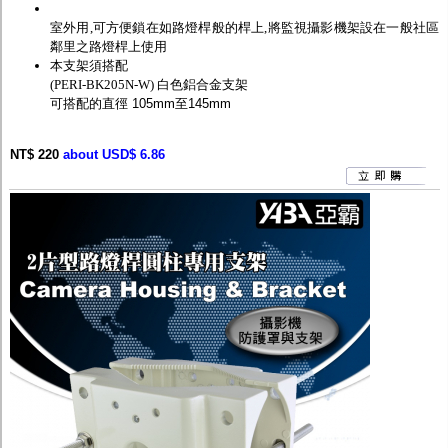
室外用,可方便鎖在如路燈桿般的桿上,將監視攝影機架設在一般社區
鄰里之路燈桿上使用
本支架須搭配
(PERI-BK205N-W) 白色鋁合金支架
可搭配的直徑 105mm至145mm
NT$ 220
about USD$ 6.86