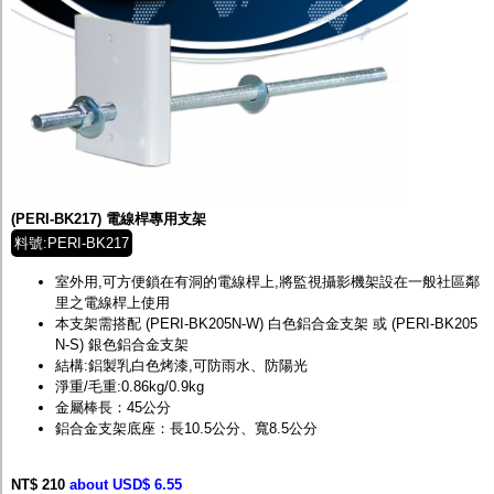
(PERI-BK217) 電線桿專用支架
料號:PERI-BK217
室外用,可方便鎖在有洞的電線桿上,將監視攝影機架設在一般社區鄰
里之電線桿上使用
本支架需搭配 (PERI-BK205N-W) 白色鋁合金支架 或 (PERI-BK205
N-S) 銀色鋁合金支架
結構:鋁製乳白色烤漆,可防雨水、防陽光
淨重/毛重:0.86kg/0.9kg
金屬棒長：45公分
鋁合金支架底座：長10.5公分、寬8.5公分
NT$ 210
about USD$ 6.55