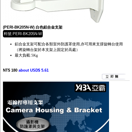
(PERI-BK205N-W) 白色鋁合金支架
料號:PERI-BK205N-W
鋁合金支架可配合各類室外防護罩使用,亦可用來支撐旋轉台使用
（將旋轉台架於本支架上固定於高處）
最大負載:5Kg
NT$ 180
about USD$ 5.61