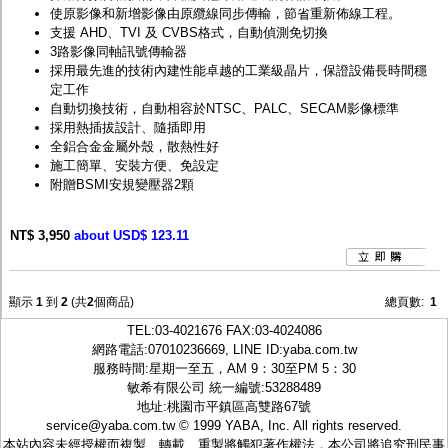
使原影像和新增影像由原纜線同步傳輸，節省重新佈線工程。
支援 AHD、TVI 及 CVBS格式，自動偵測免切換
3路影像同軸訊號傳輸器
採用最先進的技術內建性能卓越的工業級晶片，保證設備長時間穩
定工作
自動切換技術，自動相容於NTSC、PALC、SECAM影像標準
採用熱插拔設計、隨插即用
全鋁合金金屬外殼，散熱性好
施工簡單、安裝方便、免設定
附贈BSMI安規變壓器2顆
NT$ 3,950
about USD$ 123.11
顯示
1
到
2
(共
2
個商品)
總頁數:
1
TEL:
03-4021676
FAX:03-4024086
網路電話:07010236669, LINE ID:
yaba.com.tw
服務時間:星期一至五，AM 9：30至PM 5：30
敏希有限公司 統一編號:53288489
地址:桃園市平鎮區高雙路67號
service@yaba.com.tw
© 1999
YABA
, Inc. All rights reserved.
本站內容未經授權而複製、轉載、重製將觸犯著作權法，本公司將追究刑民事