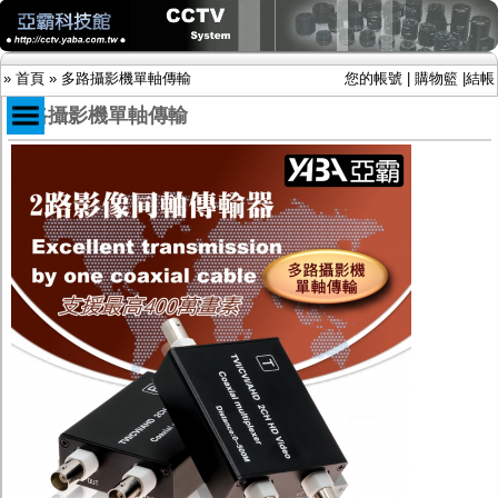
»
首頁
»
多路攝影機單軸傳輸
您的帳號
|
購物籃
|
結帳
多路攝影機單軸傳輸
商品目錄
限時促銷特惠專案
IP網路攝影機及錄放影機
AHD DVR數位錄放影機
AHD半球型(適用屋內)
AHD中小型紅外線攝影機(適用騎樓、室內外)
AHD防護罩型攝影機(適用屋外，紅外線照射
距離遠）
AHD特殊功能型攝影機
旋轉型攝影機.旋轉台
傳統高解析攝影機
鏡頭
投光設備
防護罩及支架
多路攝影機單軸傳輸