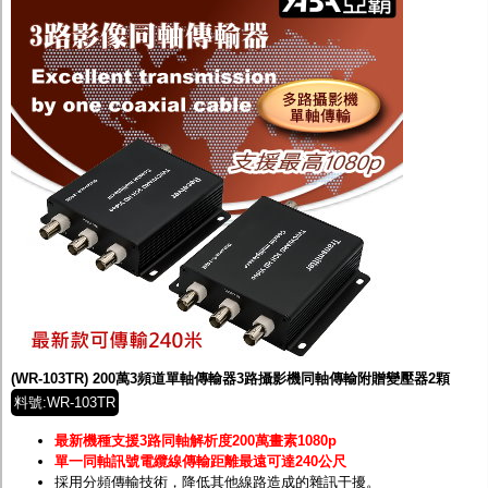
(WR-103TR) 200萬3頻道單軸傳輸器3路攝影機同軸傳輸附贈變壓器2顆
料號:WR-103TR
最新機種支援3路同軸解析度200萬畫素1080p
單一同軸訊號電纜線傳輸距離最遠可達240公尺
採用分頻傳輸技術，降低其他線路造成的雜訊干擾。