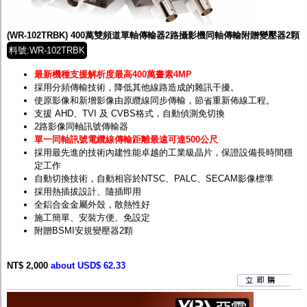
監聽器.麥克風
網路設備
視訊轉換設備
(WR-102TRBK) 400萬雙頻道單軸傳輸器2路攝影機同軸傳輸附贈變壓器2顆
雙絞線傳輸器
料號:WR-102TRBK
雜訊改善器
分配放大器
最新機種支援解析度最高400萬畫素4MP
網路線用水晶頭
採用分頻傳輸技術，降低其他線路造成的雜訊干擾。
網路線
使原影像和新增影像由原纜線同步傳輸，節省重新佈線工程。
懶人線.同軸線.花線
支援 AHD、TVI 及 CVBS格式，自動偵測免切換
線頭.插座.延長線.HDMI線
2路影像同軸訊號傳輸器
集線盒.防水盒.配線盒
單一同軸訊號電纜線傳輸距離最遠可達500公尺
變壓器.避雷器
採用最先進的技術內建性能卓越的工業級晶片，保證設備長時間穩
轉接頭
定工作
偽裝嚇阻假監視器. 警示防盜貼紙
自動切換技術，自動相容於NTSC、PALC、SECAM影像標準
行車紀錄器.車用插座配件
採用熱插拔設計、隨插即用
電腦工業機殼
全鋁合金金屬外殼，散熱性好
客訂商品
施工簡單、安裝方便、免設定
附贈BSMI安規變壓器2顆
NT$ 2,000
about USD$ 62.33