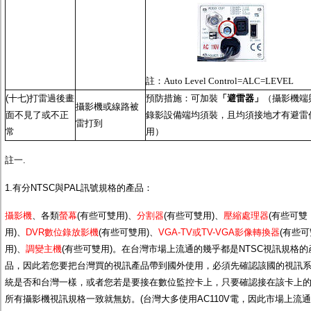
註：
Auto Level Control=ALC=LEVEL
(十七)打雷過後畫
預防措施：可加裝
「避雷器」
（攝影機端
攝影機或線路被
面不見了或不正
錄影設備端均須裝，且均須接地才有避雷
雷打到
常
用）
註一.
1.有分NTSC與PAL訊號規格的產品：
攝影機
、各類
螢幕
(有些可雙用)、
分割器
(有些可雙用)、
壓縮處理器
(有些可雙
用)、
DVR數位錄放影機
(有些可雙用)、
VGA-TV或TV-VGA影像轉換器
(有些可
用)、
調變主機
(有些可雙用)。在台灣市場上流通的幾乎都是NTSC視訊規格的
品，因此若您要把台灣買的視訊產品帶到國外使用，必須先確認該國的視訊
統是否和台灣一樣，或者您若是要接在數位監控卡上，只要確認接在該卡上
所有攝影機視訊規格一致就無妨。(台灣大多使用AC110V電，因此市場上流通