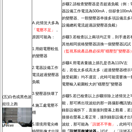
步驟2.請檢查變壓器是否超過負載（例：
器設備工作電流為500mA，但卻拿100mA
的變壓器、一顆變壓器串接多項設備且多
A.此情況大多為
設備總耗電流超過該變壓器負載）
「電壓不足」
，
原因可能為：
步驟3.若檢查以上兩項均正常，則手邊若
其他相同規格變壓器請換一個變壓器試試
1.用錯電壓較低
（監視系統產品務必採用"穩壓型"變壓器
的變壓器
步驟4.用電表量牆上插孔是否為110V左
2.電器設備工作
右，若低太多或高太多（超過變壓器標示
電流超過變壓器
接受範圍）均不適宜，此時可能需要換一
負載
電壓輸入範圍較大的"穩壓型"變壓器
3.變壓器快壞了
步驟5.若已檢查以上步驟排除上述情況之
(五)白色或黑色波
能，那可將出現波紋的那一路攝影機訊號
紋往上跑
4.施工處電壓不
錄影設備拆下，直接接到螢幕上觀看，若
穩
接接在螢幕上看正常，接到錄影設備才出
5.環境用電尖峰
波紋，那可能為
「訊號不平衡」
，此時可
時間影像才出現
用
「訊號平衡濾波器」
試試。（「訊號不