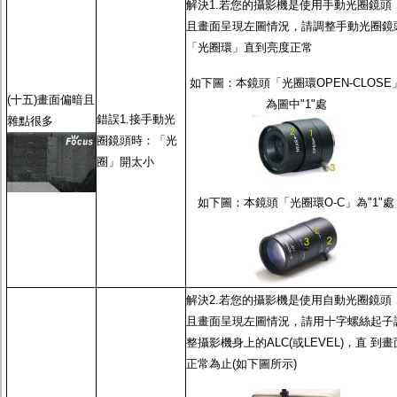
解決1.若您的攝影機是使用
手動光圈鏡頭
且畫面呈現左圖情況，請調整
手動光圈鏡
「光圈環」直到亮度正常
如下圖：本鏡頭「光圈環OPEN-CLOSE
(十五)畫面偏暗且
為圖中"1"處
錯誤1.接
手動光
雜點很多
圈鏡頭
時：「光
圈」開太小
如下圖：本鏡頭「光圈環O-C」為"1"處
解決2.若您的攝影機是使用
自動光圈鏡頭
且畫面呈現左圖情況，請用十字螺絲起子
整攝影機身上的ALC(或LEVEL)，直 到畫
正常為止(如下圖所示)