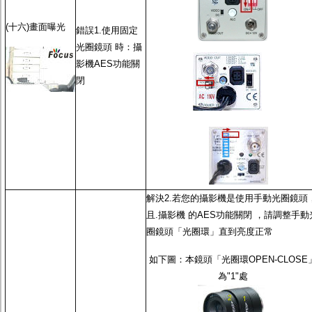
(十六)畫面曝光
錯誤1.使用
固定
光圈鏡頭
時：攝
影機
AES功能
關
閉
解決2.若您的攝影機是使用
手動光圈鏡頭
且.攝影機 的
AES功能
關閉 ，請調整
手動
圈鏡頭
「光圈環」直到亮度正常
如下圖：本鏡頭「光圈環OPEN-CLOSE
為"1"處