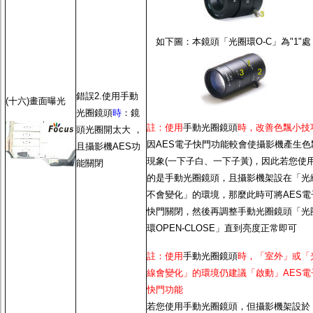
如下圖：本鏡頭「光圈環O-C」為"1"處
錯誤2.使用
手動
(十六)畫面曝光
光圈鏡頭
時
：鏡
註：使用
手動光圈鏡頭
時，改善色飄小技
頭光圈開太大 ，
因
AES電子快門功能
較會使攝影機產生色
且攝影機
AES功
現象(一下子白、一下子黃)，因此若您使
能
關閉
的是
手動光圈鏡頭
，且攝影機架設在「光
不會變化」的環境，那麼此時可將
AES電
快門
關閉，然後再調整
手動光圈鏡頭
「光
環OPEN-CLOSE」直到亮度正常即可
註：使用
手動光圈鏡頭
時，「室外」或「
線會變化」的環境仍建議「啟動」
AES電
快門功能
若您使用
手動光圈鏡頭
，但攝影機架設於