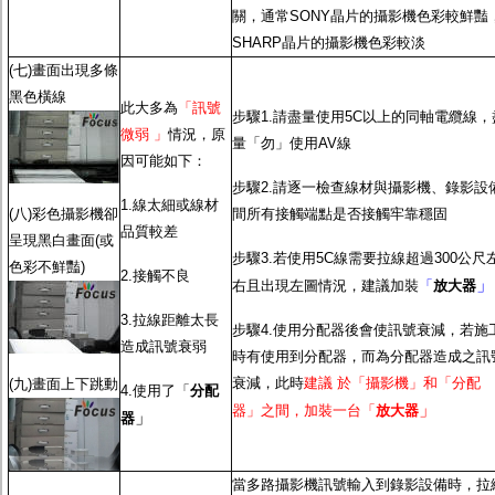
關，通常SONY晶片的攝影機色彩較鮮豔
SHARP晶片的攝影機色彩較淡
(七)畫面出現多條
黑色橫線
此大多為
「訊號
步驟1.請盡量使用5C以上的同軸電纜線，
微弱 」
情況，原
量「勿」使用AV線
因可能如下：
步驟2.請逐一檢查線材與攝影機、錄影設
1.線太細或線材
(八)彩色攝影機卻
間所有接觸端點是否接觸牢靠穩固
品質較差
呈現黑白畫面(或
步驟3.若使用5C線需要拉線超過300公尺
色彩不鮮豔)
2.接觸不良
」
右且出現左圖情況，建議加裝
「
放大器
3.拉線距離太長
步驟4.使用分配器後會使訊號衰減，若施
造成訊號衰弱
時有使用到分配器，而為分配器造成之訊
衰減，此時
建議 於「攝影機」和「分配
(九)畫面上下跳動
4.使用了「
分配
」
器」之間，加裝一台「
放大器
」
器
當多路攝影機訊號輸入到錄影設備時，拉