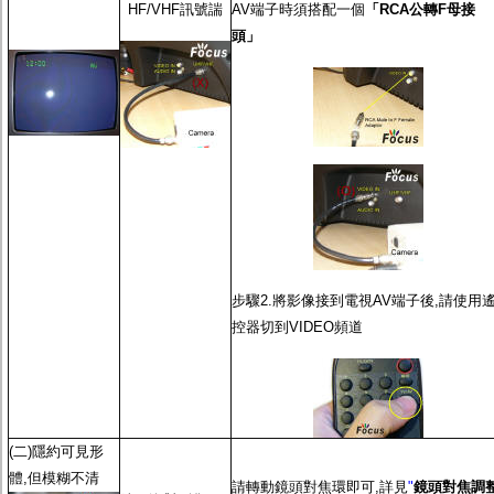
監聽器.麥克風
HF/VHF訊號諯
AV端子時須搭配一個
「RCA公轉F母接
網路設備
頭」
視訊轉換設備
雙絞線傳輸器
雜訊改善器
分配放大器
網路線用水晶頭
網路線
懶人線.同軸線.花線
線頭.插座.延長線.HDMI線
集線盒.防水盒.配線盒
變壓器.避雷器
轉接頭
偽裝嚇阻假監視器. 警示防盜貼紙
步驟2.將影像接到電視AV端子後,請使用
行車紀錄器.車用插座配件
電腦工業機殼
控器切到VIDEO頻道
客訂商品
(二)隱約可見形
體,但模糊不清
請轉動鏡頭對焦環即可,詳見
"
鏡頭對焦調