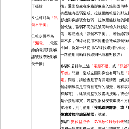
干擾紋
衡」通常發生在多路影像進入錄影設備時
有些強有些弱造成。拉線距離較遠的那支
B.也可能為
「訊
影機影像訊號會較弱，拉線距離較短的則
號不平衡」
號較強，強弱不同的訊號同時輸入錄影設
備，容易造成「訊號不平衡」。若拉線距
C.較少機率為
差不多，但線材使用不同也會造成訊號強
「漏電」
（電源
不同，例如一路使用AV線拉線則訊號弱，
線的電漏到影像
一路使用同軸線拉線則訊號相對較強）
訊號線導致影像
受干擾）
步驟6.若排除上述
「電壓不足」
或
「訊號
平衡」
問題，造成左圖影像也有可能是
「
電」
問題，請檢查是否有漏電情況（觸摸
號線網線看是否有被電到的感覺，若有表
有漏電），建議將監視設備均接地，或檢
是否接地確實，若監視器材安裝環境不方
接地者，則可使用
「接地線隔離器」或「
像濾波接地線隔離器」
試試。
步驟1.
數位監控卡、DVR數位錄放影機
等
備和一般電視機一樣，都可以調整其「色