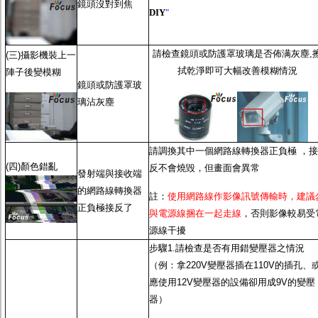
鏡頭沒對到焦
DIY
"
請檢查鏡頭或防護罩玻璃是否佈满灰塵,
(三)攝影機裝上一
拭乾淨即可大幅改善模糊情況
陣子後變模糊
鏡頭或防護罩玻
璃沾灰塵
請調換其中一個網路線轉換器正負極 ，接
(四)顏色錯亂
反不會燒毀，但畫面會異常
發射端與接收端
的網路線轉換器
註：
使用網路線作影像訊號傳輸時，建議
正負極接反了
與電源線捆在一起走線
，否則影像較易受
源線干擾
步驟1.請檢查是否有用錯變壓器之情況
（例：拿220V變壓器插在110V的插孔、
應使用12V變壓器的設備卻用成9V的變壓
器）