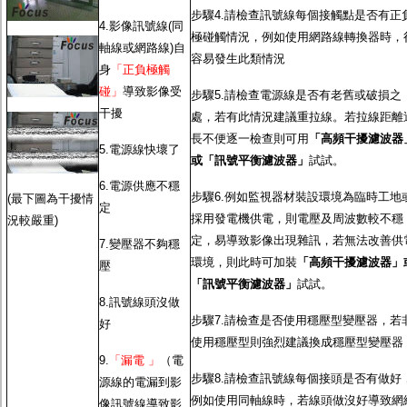
步驟4.請檢查訊號線每個接觸點是否有正
4.影像訊號線(同
極碰觸情況，例如使用網路線轉換器時，
軸線或網路線)自
容易發生此類情況
身
「正負極觸
碰」
導致影像受
步驟5.請檢查電源線是否有老舊或破損之
干擾
處，若有此情況建議重拉線。若拉線距離
長不便逐一檢查則可用
「高頻干擾濾波器
5.電源線快壞了
或「訊號平衡濾波器」
試試。
6.電源供應不穩
步驟6.例如監視器材裝設環境為臨時工地
(最下圖為干擾情
定
採用發電機供電，則電壓及周波數較不穩
況較嚴重)
定，易導致影像出現雜訊，若無法改善供
7.變壓器不夠穩
環境，則此時可加裝
「高頻干擾濾波器」
壓
「訊號平衡濾波器」
試試。
8.訊號線頭沒做
步驟7.請檢查是否使用穩壓型變壓器，若
好
使用穩壓型則強烈建議換成穩壓型變壓器
9.
「漏電 」
（電
步驟8.請檢查訊號線每個接頭是否有做好
源線的電漏到影
例如使用同軸線時，若線頭做沒好導致網
像訊號線導致影