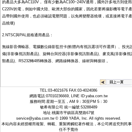
的產品大多為AC110V， 僅有少數為AC100~240V通用，國外許多地方則使用
C220V的電，例如中國大陸、歐洲大部份的國家，因此若要將攝影機等電子
品帶到國外使用，也必須確認電壓問題，以免將變壓器燒壞，或直接將電子
品燒壞)
2.NTSC與PAL規格通用產品：
無線影音傳輸器、電腦數位錄影監控卡(軟體內有視訊選項可作選擇）、投光
備(非影像視訊類產品)、旋轉台與控器(非影像視訊類產品)、麥克風(非影像視
類產品)、RS232轉485轉換器、網路線轉換器、線材與轉接頭 。
TEL:
03-4021676
FAX:03-4024086
網路電話:07010236669, LINE ID:
yaba.com.tw
服務時間:星期一至五，AM 9：30至PM 5：30
敏希有限公司 統一編號:53288489
地址:桃園市平鎮區高雙路67號
service@yaba.com.tw
© 1999
YABA
, Inc. All rights reserved.
本站內容未經授權而複製、轉載、重製將觸犯著作權法，本公司將追究刑民事
任不予寬待