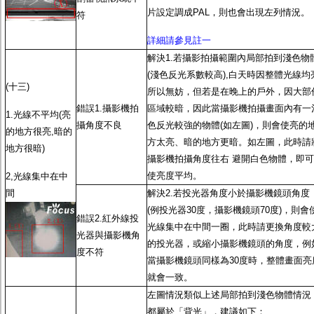
片設定調成PAL，則也會出現左列情況。
符
詳細請參見註一
解決1.若攝影拍攝範圍內局部拍到淺色物
(淺色反光系數較高),白天時因整體光線均
(十三)
所以無妨，但若是在晚上的戶外，因大部
錯誤1.攝影機拍
區域較暗，因此當攝影機拍攝畫面內有一
1.光線不平均(亮
攝角度不良
色反光較強的物體(如左圖)，則會使亮的
的地方很亮,暗的
方太亮、暗的地方更暗。如左圖，此時請
地方很暗)
攝影機拍攝角度往右 避開白色物體，即可
使亮度平均。
2,光線集中在中
間
解決2.若投光器角度小於攝影機鏡頭角度
(例投光器30度，攝影機鏡頭70度)，則會
錯誤2.紅外線投
光線集中在中間一圈，此時請更換角度較
光器與攝影機角
的投光器，或縮小攝影機鏡頭的角度，例
度不符
當攝影機鏡頭同樣為30度時，整體畫面亮
就會一致。
左圖情況類似上述局部拍到淺色物體情況
都屬於「背光」，建議如下：