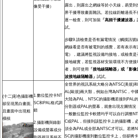
露出，則露出之網線等於小天線，易受到
像受干擾）
界干擾導致畫面雜訊。若拉線距離過長不
逐一檢查，則可加裝
「高頻干擾濾波器」
試。
步驟9.請檢查是否有漏電情況（觸摸訊號
網線看是否有被電到的感覺，若有表示有
電），建議將監視設備均接地，或檢查是
接地確實，若監視器材安裝環境不方便接
者，則可使用
「接地線隔離器」或「影像
波接地線隔離器」
試試。
全世界的視訊系統大略分為NTSC(美規)和
AL(歐規)兩大類，例如台灣為NTSC，中
1.數位監控卡NT
(十二)彩色攝影機
大陸為PAL，NTSC的攝影機若接到PAL
SC和PAL格式調
卻呈現黑白畫面,
分割器或PAL的螢幕，就會出現左圖情況
錯
且畫面中出現粗
一般數位監控卡軟體均乎可以自行調整NT
橫槓
C或PAL，但接到該監控卡上的攝影機，
2.攝影機與錄影
須全為PAL或全部為NTSC才可以。若將N
設備或螢幕或分
SC的攝影機接到數位監控卡上，但卻將
割器視訊系統不