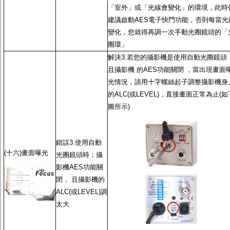
「室外」或「光線會變化」的環境，此時
建議啟動
AES電子快門功能
，否則每當光
變化，您就得再調一次
手動光圈鏡頭
的「
圈環」
解決3.若您的攝影機是使用
自動光圈鏡頭
且攝影機 的
AES功能
關閉 ，當出現畫面
光情況，請用十字螺絲起子調整攝影機身
的ALC(或LEVEL)，直接畫面正常為止(如
圖所示)
錯誤3.使用
自動
(十六)畫面曝光
光圈鏡頭
時：攝
影機
AES功能
關
閉， 且攝影機的
ALC(或LEVEL)調
太大