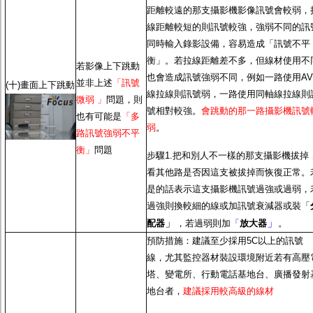
距離較遠的那支攝影機影像訊號會較弱，
線距離較短的則訊號較強，強弱不同的訊
同時輸入錄影設備，容易造成「訊號不平
衡」。若拉線距離差不多，但線材使用不
若影像上下跳動
也會造成訊號強弱不同，例如一路使用AV
並非上述
「訊號
(十)畫面上下跳動
線拉線則訊號弱，一路使用同軸線拉線則
微弱 」
問題，則
號相對較強。
會跳動的那一路攝影機訊號
也有可能是
「多
弱
。
路訊號強弱不平
衡」
問題
步驟1.把和別人不一樣的那支攝影機拔掉
看其他路是否因這支被拔掉而恢復正常。
是的話表示這支攝影機訊號過強或過弱，
過強則換較細的線或加訊號衰減器或裝「
」
」
配器
，若過弱則加
「
放大器
。
預防措施：建議至少採用5C以上的訊號
線，尤其監控器材裝設環境附近若有高壓
塔、變電所、行動電話基地台、廣播發射
地台者，
建議採用較高級的線材