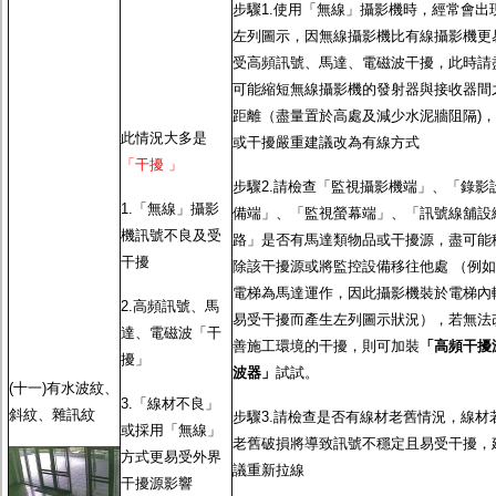
步驟1.使用「無線」攝影機時，經常會出
左列圖示，因無線攝影機比有線攝影機更
受高頻訊號、馬達、電磁波干擾，此時請
可能縮短無線攝影機的發射器與接收器間
距離（盡量置於高處及減少水泥牆阻隔)，
此情況大多是
或干擾嚴重建議改為有線方式
「干擾 」
步驟2.請檢查「監視攝影機端」、「錄影
1.「無線」攝影
備端」、「監視螢幕端」、「訊號線舖設
機訊號不良及受
路」是否有馬達類物品或干擾源，盡可能
干擾
除該干擾源或將監控設備移往他處 （例如
電梯為馬達運作，因此攝影機裝於電梯內
2.高頻訊號、馬
易受干擾而產生左列圖示狀況），若無法
達、電磁波「干
善施工環境的干擾，則可加裝
「高頻干擾
擾」
波器」
試試。
(十一)有水波紋、
3.「線材不良」
斜紋、雜訊紋
步驟3.請檢查是否有線材老舊情況，線材
或採用「無線」
老舊破損將導致訊號不穩定且易受干擾，
方式更易受外界
議重新拉線
干擾源影響