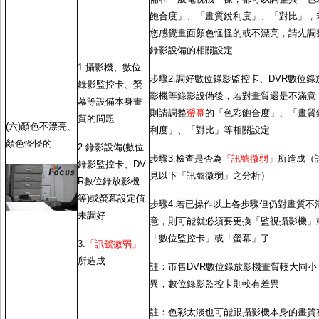
飽合度」、「畫質銳利度」、「對比」，
您感覺畫面顏色怪怪的或不漂亮，請先調
錄影設備的相關設定
1.攝影機、數位
步驟2.調好數位錄影監控卡、DVR數位錄
錄影監控卡、螢
影機等錄影設備後，若對畫質還是不滿意
幕等設備本身畫
則請調整
螢幕
的「色彩飽合度」、「畫質
質的問題
(六)顏色不漂亮、
利度」、「對比」等相關設定
顏色怪怪的
2.錄影設備(數位
步驟3.檢查是否為
「訊號微弱」
所造成（
錄影監控卡、DV
見以下「訊號微弱」之分析）
R數位錄放影機
等)或螢幕設定值
步驟4.若已操作以上各步驟但仍對畫質不
未調好
意，則可能就必須要更換「監視攝影機」
「數位監控卡」或「螢幕」了
3.
「訊號微弱」
所造成
註：市售DVR數位錄放影機畫質較大同小
異，數位錄影監控卡則較有差異
註：色彩太淡也可能跟攝影機本身的畫質