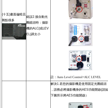
(十五)畫面偏暗且
錯誤2.接
自動光
雜點很多
圈鏡頭
時：攝影
機的ALC(或LEV
EL)調太小
註：
Auto Level Control=ALC LEVEL
解決1.若您的攝影機是使用
固定光圈鏡頭
，請務必將攝影機身的
AES功能
開啟(請
下圖所示將
AES功能
開啟）