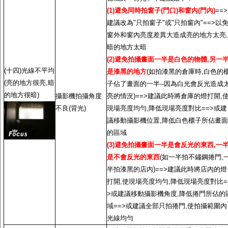
(1)避免同時拍窗子(門口)和窗內(門內)
==>
建議改為"只拍窗子"或"只拍窗內"==>以
窗外和窗內亮度差異大造成亮的地方太亮,
暗的地方太暗
(2)避免拍攝畫面一半是白色的物體,另一
(十四)光線不平均
是漆黑的地方
(如拍漆黑的倉庫時,白色的
(亮的地方很亮,暗
子佔了畫面的一半--因為白光會反光造成
的地方很暗)
攝影機拍攝角度
亮的情況)==>建議此時將倉庫的燈打開,
不良(背光)
現場亮度均勻,降低現場亮度對比==>或建
議移動攝影機位置,降低白色櫃子所佔畫面
的區域
(3)避免拍攝畫面一半是會反光的東西,一
是不會反光的東西
(如一半拍不鏽鋼捲門,
半拍漆黑的店內)==>建議此時將店內的燈
打開,使現場亮度均勻,降低現場亮度對比=
>或建議移動攝影機角度,降低捲門所佔的
域==>或建議全部只拍捲門,使拍攝範圍內
光線均勻