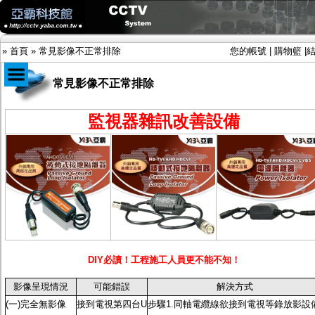
»
首頁
»
常見影像不正常排除
您的帳號
|
購物籃
|
常見影像不正常排除
商品目錄
監視器雜訊改善設備
限時促銷特惠專案
IP網路攝影機及錄放影機
AHD DVR數位錄放影機
AHD半球型(適用屋內)
AHD中小型紅外線攝影機(適用騎樓、室內外)
AHD防護罩型攝影機(適用屋外，紅外線照射
距離遠）
AHD特殊功能型攝影機
旋轉型攝影機.旋轉台
傳統高解析攝影機
DIY必讀！工程施工人員更不能不知！
鏡頭
投光設備
影像呈現情況
可能錯誤
解決方式
防護罩及支架
(一)完全無影像
接到電視第四台U
步驟1.同軸電纜線欲接到電視等錄放影設
多路攝影機單軸傳輸