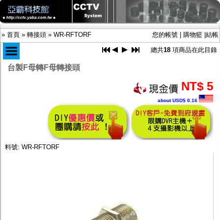
»
首頁
»
轉接頭
»
WR-RFTORF
您的帳號
|
購物籃
|
結帳
總共
18
項商品在此目錄
台製F母轉F母轉接頭
商品目錄
NT$ 5
限時促銷特惠專案
about USD$ 0.16
IP網路攝影機及錄放影機
AHD DVR數位錄放影機
AHD半球型(適用屋內)
AHD中小型紅外線攝影機(適用騎樓、室內外)
AHD防護罩型攝影機(適用屋外，紅外線照射
料號: WR-RFTORF
距離遠）
AHD特殊功能型攝影機
旋轉型攝影機.旋轉台
傳統高解析攝影機
鏡頭
投光設備
防護罩及支架
多路攝影機單軸傳輸