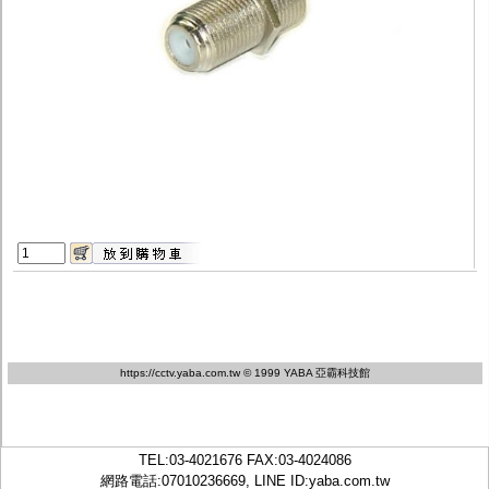
監聽器.麥克風
網路設備
視訊轉換設備
雙絞線傳輸器
雜訊改善器
分配放大器
網路線用水晶頭
網路線
懶人線.同軸線.花線
線頭.插座.延長線.HDMI線
集線盒.防水盒.配線盒
變壓器.避雷器
轉接頭
偽裝嚇阻假監視器. 警示防盜貼紙
行車紀錄器.車用插座配件
電腦工業機殼
客訂商品
https://cctv.yaba.com.tw
© 1999 YABA 亞霸科技館
TEL:
03-4021676
FAX:03-4024086
網路電話:07010236669, LINE ID:
yaba.com.tw