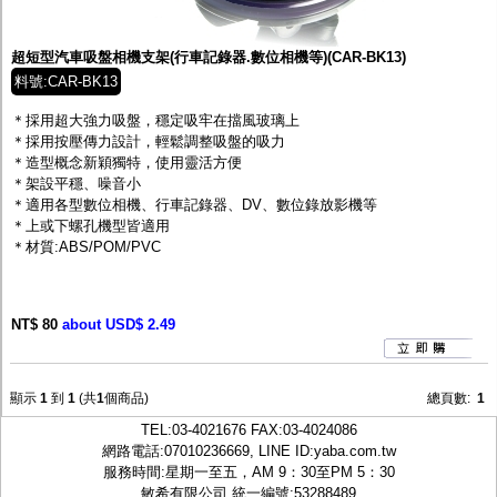
監聽器.麥克風
網路設備
視訊轉換設備
超短型汽車吸盤相機支架(行車記錄器.數位相機等)(CAR-BK13)
雙絞線傳輸器
料號:CAR-BK13
雜訊改善器
分配放大器
＊採用超大強力吸盤，穩定吸牢在擋風玻璃上
網路線用水晶頭
＊採用按壓傳力設計，輕鬆調整吸盤的吸力
網路線
＊造型概念新穎獨特，使用靈活方便
懶人線.同軸線.花線
＊架設平穩、噪音小
線頭.插座.延長線.HDMI線
＊適用各型數位相機、行車記錄器、DV、數位錄放影機等
集線盒.防水盒.配線盒
＊上或下螺孔機型皆適用
變壓器.避雷器
＊材質:ABS/POM/PVC
轉接頭
偽裝嚇阻假監視器. 警示防盜貼紙
行車紀錄器.車用插座配件
NT$ 80
電腦工業機殼
about USD$ 2.49
客訂商品
顯示
1
到
1
(共
1
個商品)
總頁數:
1
TEL:
03-4021676
FAX:03-4024086
網路電話:07010236669, LINE ID:
yaba.com.tw
服務時間:星期一至五，AM 9：30至PM 5：30
敏希有限公司 統一編號:53288489