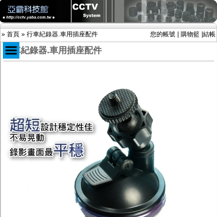
»
首頁
»
行車紀錄器.車用插座配件
您的帳號
|
購物籃
|
結帳
行車紀錄器.車用插座配件
商品目錄
限時促銷特惠專案
IP網路攝影機及錄放影機
AHD DVR數位錄放影機
AHD半球型(適用屋內)
AHD中小型紅外線攝影機(適用騎樓、室內外)
AHD防護罩型攝影機(適用屋外，紅外線照射
距離遠）
AHD特殊功能型攝影機
旋轉型攝影機.旋轉台
傳統高解析攝影機
鏡頭
投光設備
防護罩及支架
多路攝影機單軸傳輸