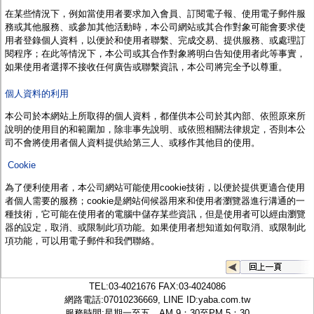
監聽器.麥克風
在某些情況下，例如當使用者要求加入會員、訂閱電子報、使用電子郵件服
網路設備
務或其他服務、或參加其他活動時，
本公司
網站或其合作對象可能會要求使
視訊轉換設備
用者登錄個人資料，以便於和使用者聯繫、完成交易、提供服務、或處理訂
雙絞線傳輸器
閱程序；在此等情況下，
本公司
或其合作對象將明白告知使用者此等事實，
雜訊改善器
如果使用者選擇不接收任何廣告或聯繫資訊，
本公司
將完全予以尊重。
分配放大器
網路線用水晶頭
個人資料的利用
網路線
懶人線.同軸線.花線
本公司於本網站上
所取得的個人資料，都僅供
本公司
於其內部、依照原來所
線頭.插座.延長線.HDMI線
說明的使用目的和範圍加，除非事先說明、或依照相關法律規定，否則本公
集線盒.防水盒.配線盒
司不會將使用者個人資料提供給第三人、或移作其他目的使用。
變壓器.避雷器
Cookie
轉接頭
偽裝嚇阻假監視器. 警示防盜貼紙
為了便利使用者，
本公司
網站可能使用cookie技術，以便於提供更適合使用
行車紀錄器.車用插座配件
者個人需要的服務；
cookie
是網站伺候器用來和使用者瀏覽器進行溝通的一
電腦工業機殼
種技術，它可能在使用者的電腦中儲存某些資訊，但是使用者可以經由瀏覽
客訂商品
器的設定，取消、或限制此項功能。如果使用者想知道如何取消、或限制此
項功能，可以用電子郵件和
我們
聯絡。
TEL:
03-4021676
FAX:03-4024086
網路電話:07010236669, LINE ID:
yaba.com.tw
服務時間:星期一至五，AM 9：30至PM 5：30