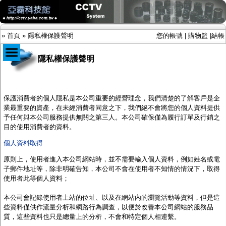
»
首頁
»
隱私權保護聲明
您的帳號
|
購物籃
|
結帳
隱私權保護聲明
商品目錄
限時促銷特惠專案
保護消費者的個人隱私是本公司重要的經營理念，我們清楚的了解客戶是企
IP網路攝影機及錄放影機
業最重要的資產，在未經消費者同意之下，我們絕不會將您的個人資料提供
AHD DVR數位錄放影機
予任何與本公司服務提供無關之第三人。本公司確保僅為履行訂單及行銷之
AHD半球型(適用屋內)
目的使用消費者的資料。
AHD中小型紅外線攝影機(適用騎樓、室內外)
個人資料取得
AHD防護罩型攝影機(適用屋外，紅外線照射
距離遠）
原則上，使用者進入
本公司
網站時，並不需要輸入個人資料，例如姓名或電
AHD特殊功能型攝影機
子郵件地址等，除非明確告知，
本公司
不會在使用者不知情的情況下，取得
旋轉型攝影機.旋轉台
使用者此等個人資料；
傳統高解析攝影機
鏡頭
本公司
會記錄使用者上站的位址、以及在網站內的瀏覽活動等資料，但是這
投光設備
些資料僅供作流量分析和網路行為調查，以便於改善
本公司
網站的服務品
防護罩及支架
質，這些資料也只是總量上的分析，不會和特定個人相連繫。
多路攝影機單軸傳輸