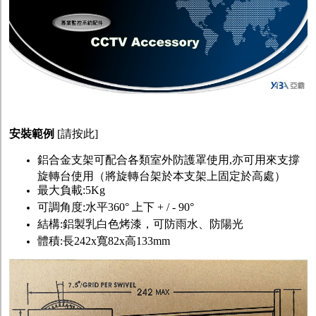
安裝範例
[
請按此
]
鋁合金支架可配合各類室外防護罩使用,亦可用來支撐
旋轉台使用（將旋轉台架於本支架上固定於高處）
最大負載:5Kg
可調角度:水平360° 上下 + / - 90°
結構:鋁製乳白色烤漆，可防雨水、防陽光
體積:長242x寬82x高133mm