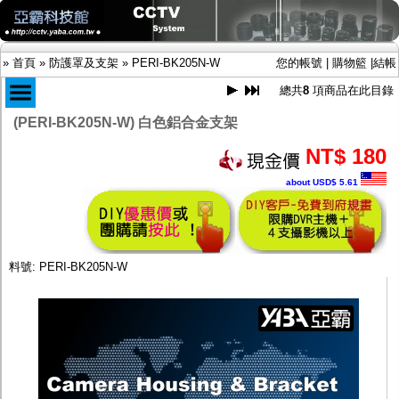
»
首頁
»
防護罩及支架
»
PERI-BK205N-W
您的帳號
|
購物籃
|
結帳
總共
8
項商品在此目錄
(PERI-BK205N-W) 白色鋁合金支架
商品目錄
NT$ 180
限時促銷特惠專案
about USD$ 5.61
IP網路攝影機及錄放影機
AHD DVR數位錄放影機
AHD半球型(適用屋內)
AHD中小型紅外線攝影機(適用騎樓、室內外)
AHD防護罩型攝影機(適用屋外，紅外線照射
料號: PERI-BK205N-W
距離遠）
AHD特殊功能型攝影機
旋轉型攝影機.旋轉台
傳統高解析攝影機
鏡頭
投光設備
防護罩及支架
多路攝影機單軸傳輸