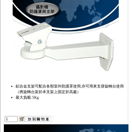
監聽器.麥克風
網路設備
視訊轉換設備
雙絞線傳輸器
雜訊改善器
分配放大器
網路線用水晶頭
網路線
懶人線.同軸線.花線
線頭.插座.延長線.HDMI線
集線盒.防水盒.配線盒
變壓器.避雷器
轉接頭
偽裝嚇阻假監視器. 警示防盜貼紙
行車紀錄器.車用插座配件
電腦工業機殼
鋁合金支架可配合各類室外防護罩使用,亦可用來支撐旋轉台使用
客訂商品
（將旋轉台架於本支架上固定於高處）
最大負載:5Kg