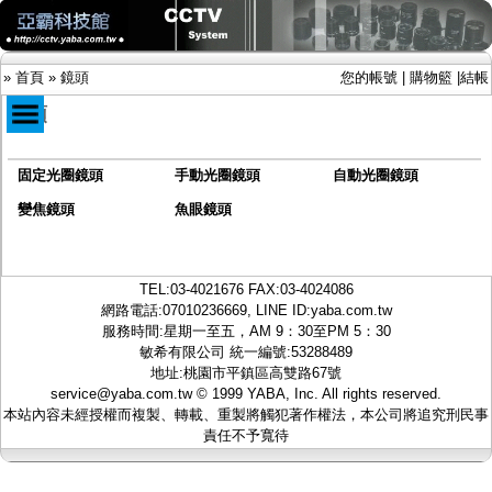
»
首頁
»
鏡頭
您的帳號
|
購物籃
|
結帳
鏡頭
固定光圈鏡頭
手動光圈鏡頭
自動光圈鏡頭
商品目錄
限時促銷特惠專案
變焦鏡頭
魚眼鏡頭
IP網路攝影機及錄放影機
AHD DVR數位錄放影機
AHD半球型(適用屋內)
TEL:
03-4021676
FAX:03-4024086
AHD中小型紅外線攝影機(適用騎樓、室內外)
網路電話:07010236669, LINE ID:
yaba.com.tw
AHD防護罩型攝影機(適用屋外，紅外線照射
服務時間:星期一至五，AM 9：30至PM 5：30
距離遠）
敏希有限公司 統一編號:53288489
AHD特殊功能型攝影機
地址:桃園市平鎮區高雙路67號
旋轉型攝影機.旋轉台
service@yaba.com.tw
© 1999
YABA
, Inc. All rights reserved.
傳統高解析攝影機
本站內容未經授權而複製、轉載、重製將觸犯著作權法，本公司將追究刑民事
鏡頭
責任不予寬待
-
固定光圈鏡頭
-
手動光圈鏡頭
-
自動光圈鏡頭