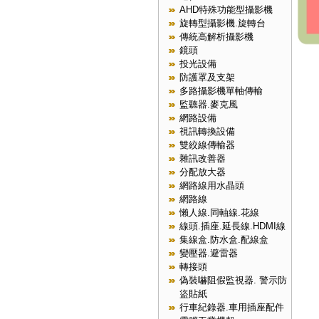
AHD特殊功能型攝影機
旋轉型攝影機.旋轉台
傳統高解析攝影機
鏡頭
投光設備
防護罩及支架
多路攝影機單軸傳輸
監聽器.麥克風
網路設備
視訊轉換設備
雙絞線傳輸器
雜訊改善器
分配放大器
網路線用水晶頭
網路線
懶人線.同軸線.花線
線頭.插座.延長線.HDMI線
集線盒.防水盒.配線盒
變壓器.避雷器
轉接頭
偽裝嚇阻假監視器. 警示防
盜貼紙
行車紀錄器.車用插座配件