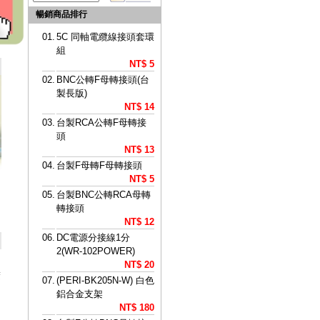
暢銷商品排行
01.
5C 同軸電纜線接頭套環
組
NT$ 5
02.
BNC公轉F母轉接頭(台
製長版)
NT$ 14
03.
台製RCA公轉F母轉接
頭
NT$ 13
04.
台製F母轉F母轉接頭
NT$ 5
05.
台製BNC公轉RCA母轉
轉接頭
NT$ 12
06.
DC電源分接線1分
2(WR-102POWER)
NT$ 20
楚
07.
(PERI-BK205N-W) 白色
鋁合金支架
NT$ 180