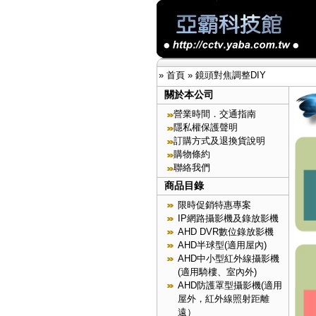
»
首頁
»
鏡頭對焦調整DIY
關於本公司
營業時間．交通指南
隱私權保護聲明
訂購方式及退換貨說明
購物條約
聯絡我們
商品目錄
限時促銷特惠專案
IP網路攝影機及錄放影機
AHD DVR數位錄放影機
AHD半球型(適用屋內)
AHD中小型紅外線攝影機
(適用騎樓、室內外)
AHD防護罩型攝影機(適用
屋外，紅外線照射距離
遠）