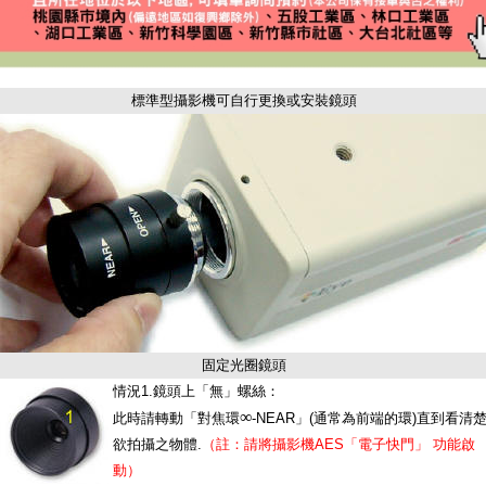
標準型攝影機可自行更換或安裝鏡頭
固定光圈鏡頭
情況1.鏡頭上「無」螺絲：
∞
此時請轉動「對焦環
-NEAR」(通常為前端的環)直到看清
欲拍攝之物體.
（註：請將攝影機AES「電子快門」 功能啟
動）