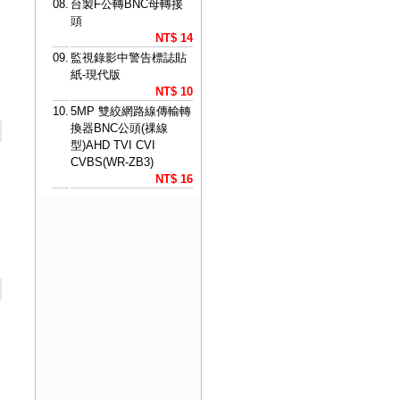
08.
台製F公轉BNC母轉接
頭
NT$ 14
09.
監視錄影中警告標誌貼
紙-現代版
NT$ 10
10.
5MP 雙絞網路線傳輸轉
換器BNC公頭(祼線
型)AHD TVI CVI
CVBS(WR-ZB3)
NT$ 16