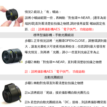
情況2.鏡頭上「有」螺絲：
∞
請將小螺絲鬆開一些，再轉動「對焦環
-NEAR」(通常為前
端的環)直到看清楚欲拍攝之物體,調好後再旋緊 螺絲固定焦
距.
（註：請將攝影機AES「電子快門」 功能啟動）
標準型攝影機－手動光圈鏡頭
步驟1.正常情況請將「光圈環OPEN-CLOSE」調整環調到最
大，讓進光量較大可使夜視效果較佳；但若調到最大發現有
曝光情況，則再將「光圈」調小一些直到光線正常為止
∞
步驟2.轉動「對焦環
-NEAR」直到看清楚欲拍攝之物體
註：請將攝影機AES「電子快門」 功能啟動
自動光圈鏡頭
步驟1.轉動對焦環直到看清楚欲拍攝之物體
註a.請將鏡頭「尾線」接於攝影機自動光圈孔位
註b.若您的自動光圈鏡頭為「DC」規格，則請將攝影機背面