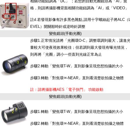
相關功能鈕調為「DC」 ；若您的自動光圈鏡頭為「AI」規
格，則請將攝影機背面相關功能鈕調為「AI」或「VIDEO」
註d.若發現影像有許多黑色雜點,請用十字螺絲起子將ALC（
EVEL）開關順時針或逆時針調整
變焦鏡頭(手動光圈)
步驟1.正常情況請將「光圈環O-C」調整環調到最大，讓進
量較大可使夜視效果較佳；但若調到最大發現有曝光情況，
則再將「光圈」調小一些直到光線正常為止
步驟2.轉動「變焦環T-W」直到影像呈現您想拍攝的大小
∞
步驟3.轉動「對焦環
-NEAR」直到看清楚欲拍攝之物體
註：請將攝影機AES「電子快門」 功能啟動
變焦鏡頭(自動光圈)
步驟1.轉動「變焦環T-W」直到影像呈現您想拍攝的大小
∞
步驟2.轉動「對焦環
-NEAR」直到看清楚欲拍攝之物體