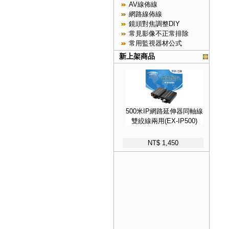
AV線佈線
網路線佈線
鏡頭對焦調整DIY
常見影像不正常排除
常用監視器材公式
新上架商品
500米IP網路延伸器同軸線
雙絞線兩用(EX-IP500)
NT$ 1,450