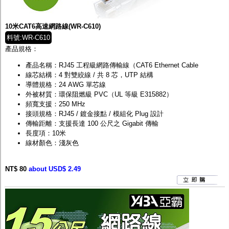
監聽器.麥克風
網路設備
視訊轉換設備
10米CAT6高速網路線(WR-C610)
雙絞線傳輸器
料號:WR-C610
雜訊改善器
產品規格：
分配放大器
網路線用水晶頭
產品名稱：RJ45 工程級網路傳輸線（CAT6 Ethernet Cable
網路線
線芯結構：4 對雙絞線 / 共 8 芯，UTP 結構
懶人線.同軸線.花線
導體規格：24 AWG 單芯線
線頭.插座.延長線.HDMI線
外被材質：環保阻燃級 PVC（UL 等級 E315882）
集線盒.防水盒.配線盒
頻寬支援：250 MHz
變壓器.避雷器
接頭規格：RJ45 / 鍍金接點 / 模組化 Plug 設計
轉接頭
傳輸距離：支援長達 100 公尺之 Gigabit 傳輸
偽裝嚇阻假監視器. 警示防盜貼紙
長度項：10米
行車紀錄器.車用插座配件
線材顏色：淺灰色
電腦工業機殼
客訂商品
NT$ 80
about USD$ 2.49