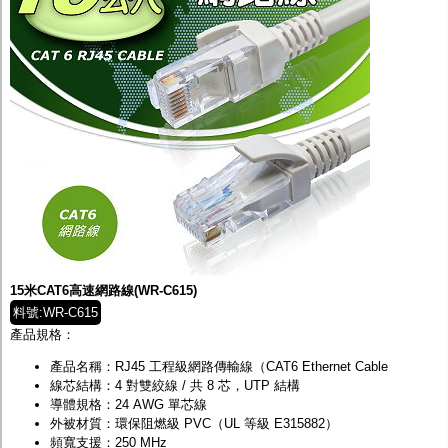
15米CAT6高速網路線(WR-C615)
料號:WR-C615
產品規格：
產品名稱：RJ45 工程級網路傳輸線（CAT6 Ethernet Cable
線芯結構：4 對雙絞線 / 共 8 芯，UTP 結構
導體規格：24 AWG 單芯線
外被材質：環保阻燃級 PVC（UL 等級 E315882）
頻寬支援：250 MHz