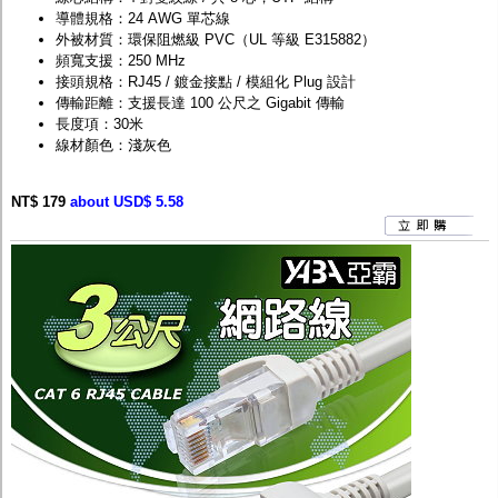
導體規格：24 AWG 單芯線
外被材質：環保阻燃級 PVC（UL 等級 E315882）
頻寬支援：250 MHz
接頭規格：RJ45 / 鍍金接點 / 模組化 Plug 設計
傳輸距離：支援長達 100 公尺之 Gigabit 傳輸
長度項：30米
線材顏色：淺灰色
NT$ 179
about USD$ 5.58