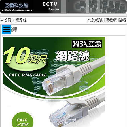
»
首頁
»
網路線
您的帳號
|
購物籃
|
結帳
網路線
商品目錄
限時促銷特惠專案
IP網路攝影機及錄放影機
AHD DVR數位錄放影機
AHD半球型(適用屋內)
AHD中小型紅外線攝影機(適用騎樓、室內外)
AHD防護罩型攝影機(適用屋外，紅外線照射
距離遠）
AHD特殊功能型攝影機
旋轉型攝影機.旋轉台
傳統高解析攝影機
鏡頭
投光設備
防護罩及支架
多路攝影機單軸傳輸