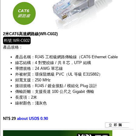
2米CAT6高速網路線(WR-C602)
料號:WR-C602
產品規格：
產品名稱：RJ45 工程級網路傳輸線（CAT6 Ethernet Cable
線芯結構：4 對雙絞線 / 共 8 芯，UTP 結構
導體規格：24 AWG 單芯線
外被材質：環保阻燃級 PVC（UL 等級 E315882）
頻寬支援：250 MHz
接頭規格：RJ45 / 鍍金接點 / 模組化 Plug 設計
傳輸距離：支援長達 100 公尺之 Gigabit 傳輸
長度項：2米
線材顏色：淺灰色
NT$ 29
about USD$ 0.90