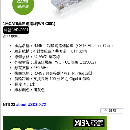
1米CAT6高速網路線(WR-C601)
料號:WR-C601
產品規格：
產品名稱：RJ45 工程級網路傳輸線（CAT6 Ethernet Cable
線芯結構：4 對雙絞線 / 共 8 芯，UTP 結構
導體規格：24 AWG 單芯線
外被材質：環保阻燃級 PVC（UL 等級 E315882）
頻寬支援：250 MHz
接頭規格：RJ45 / 鍍金接點 / 模組化 Plug 設計
傳輸距離：支援長達 100 公尺之 Gigabit 傳輸
長度項：1米
線材顏色：淺灰色
NT$ 23
about USD$ 0.72