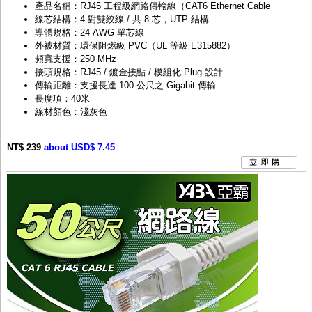
產品名稱：RJ45 工程級網路傳輸線（CAT6 Ethernet Cable
線芯結構：4 對雙絞線 / 共 8 芯，UTP 結構
導體規格：24 AWG 單芯線
外被材質：環保阻燃級 PVC（UL 等級 E315882）
頻寬支援：250 MHz
接頭規格：RJ45 / 鍍金接點 / 模組化 Plug 設計
傳輸距離：支援長達 100 公尺之 Gigabit 傳輸
長度項：40米
線材顏色：淺灰色
NT$ 239
about USD$ 7.45