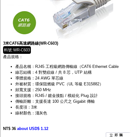
3米CAT6高速網路線(WR-C603)
料號:WR-C603
產品規格：
產品名稱：RJ45 工程級網路傳輸線（CAT6 Ethernet Cable
線芯結構：4 對雙絞線 / 共 8 芯，UTP 結構
導體規格：24 AWG 單芯線
外被材質：環保阻燃級 PVC（UL 等級 E315882）
頻寬支援：250 MHz
接頭規格：RJ45 / 鍍金接點 / 模組化 Plug 設計
傳輸距離：支援長達 100 公尺之 Gigabit 傳輸
長度項：3米
線材顏色：淺灰色
NT$ 36
about USD$ 1.12