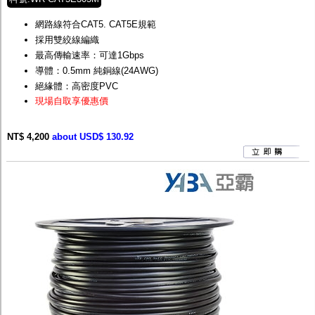
網路線符合CAT5. CAT5E規範
採用雙絞線編織
最高傳輸速率：可達1Gbps
導體：0.5mm 純銅線(24AWG)
絕緣體：高密度PVC
現場自取享優惠價
NT$ 4,200
about USD$ 130.92