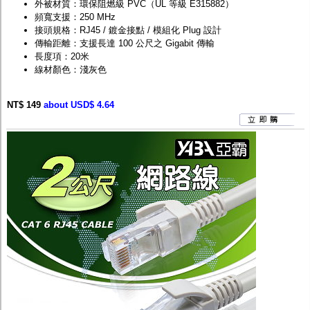
外被材質：環保阻燃級 PVC（UL 等級 E315882）
頻寬支援：250 MHz
接頭規格：RJ45 / 鍍金接點 / 模組化 Plug 設計
傳輸距離：支援長達 100 公尺之 Gigabit 傳輸
長度項：20米
線材顏色：淺灰色
NT$ 149
about USD$ 4.64