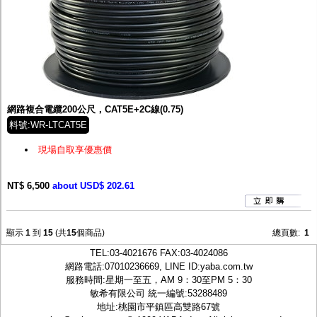
網路複合電纜200公尺，CAT5E+2C線(0.75)
料號:WR-LTCAT5E
現場自取享優惠價
NT$ 6,500
about USD$ 202.61
顯示
1
到
15
(共
15
個商品)
總頁數:
1
TEL:
03-4021676
FAX:03-4024086
網路電話:07010236669, LINE ID:
yaba.com.tw
服務時間:星期一至五，AM 9：30至PM 5：30
敏希有限公司 統一編號:53288489
地址:桃園市平鎮區高雙路67號