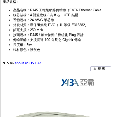
產品規格：
產品名稱：RJ45 工程級網路傳輸線（CAT6 Ethernet Cable
線芯結構：4 對雙絞線 / 共 8 芯，UTP 結構
導體規格：24 AWG 單芯線
外被材質：環保阻燃級 PVC（UL 等級 E315882）
頻寬支援：250 MHz
接頭規格：RJ45 / 鍍金接點 / 模組化 Plug 設計
傳輸距離：支援長達 100 公尺之 Gigabit 傳輸
長度項：5米
線材顏色：淺灰色
NT$ 46
about USD$ 1.43