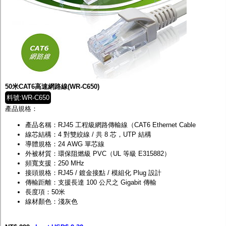
50米CAT6高速網路線(WR-C650)
料號:WR-C650
產品規格：
產品名稱：RJ45 工程級網路傳輸線（CAT6 Ethernet Cable
線芯結構：4 對雙絞線 / 共 8 芯，UTP 結構
導體規格：24 AWG 單芯線
外被材質：環保阻燃級 PVC（UL 等級 E315882）
頻寬支援：250 MHz
接頭規格：RJ45 / 鍍金接點 / 模組化 Plug 設計
傳輸距離：支援長達 100 公尺之 Gigabit 傳輸
長度項：50米
線材顏色：淺灰色