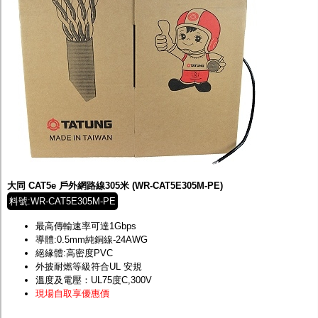
大同 CAT5e 戶外網路線305米 (WR-CAT5E305M-PE)
料號:WR-CAT5E305M-PE
最高傳輸速率可達1Gbps
導體:0.5mm純銅線-24AWG
絕緣體:高密度PVC
外披耐燃等級符合UL 安規
溫度及電壓：UL75度C,300V
現場自取享優惠價