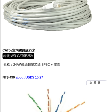
CAT5e室內網路線25米
料號:WR-CAT5E25M
規格：24AWG純銅單芯線 8P8C + 膠套
NT$ 490
about USD$ 15.27