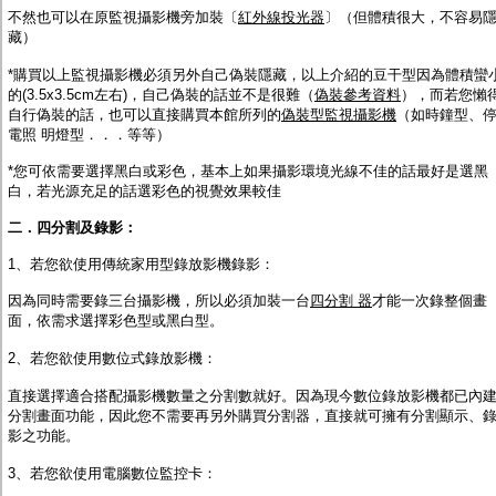
不然也可以在原監視攝影機旁加裝〔
紅外線投光器
〕（但體積很大，不容易
藏）
*購買以上監視攝影機必須另外自己偽裝隱藏，以上介紹的豆干型因為體積蠻
的(3.5x3.5cm左右)，自己偽裝的話並不是很難（
偽裝參考資料
），而若您懶
自行偽裝的話，也可以直接購買本館所列的
偽裝型監視攝影機
（如時鐘型、
電照 明燈型．．．等等）
*您可依需要選擇黑白或彩色，基本上如果攝影環境光線不佳的話最好是選黑
白，若光源充足的話選彩色的視覺效果較佳
二．四分割及錄影：
1、若您欲使用傳統家用型錄放影機錄影
：
因為同時需要錄三台攝影機，所以必須加裝一台
四分割 器
才能一次錄整個畫
面，依需求選擇彩色型或黑白型。
2、若您欲使用數位式錄放影機
：
直接選擇適合搭配攝影機數量之分割數就好。因為現今數位錄放影機都已內
分割畫面功能，因此您不需要再另外購買分割器，直接就可擁有分割顯示、
影之功能。
3、若您欲使用電腦數位監控卡
：