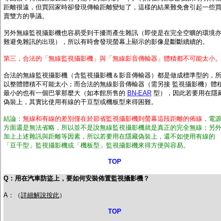
距離很遠，但買回家時卻發現傳輸距離變短了，這樣的結果難免會引起一些
賣雙方的爭議。
另外無線監視攝影機也容易受到干擾而產生雜訊（即使是在完全空曠的環境
難避免雜訊的出現），所以有時會發現螢幕上顯示的影像是斷斷續續的。
第三，合法的「無線監視攝影機」與「無線影音傳輸器」體積都不可能太小
合法的無線監視攝影機（含監視攝影機＆影音傳輸器）都是做成標準型的，
以整體體積不可能太小；而合法的無線影音傳輸器（需另接 監視攝影機）體
最小的也有一個巴掌那麼大（如本館所售的
BN-EAR
型），因此若要用在隱
偽裝上，其實比使用有線的干豆型或機板型來得困難。
結論：
無線和有線的差別僅在於節省監視攝影機到螢幕這段距離的佈線
，電
方面還是無法省略，所以並不是說無線監視攝影機就是真正的完全無線；另
加上上述雜訊與距離等因素，所以若要用在隱藏偽裝上，還不如使用有線的
「豆干型」監視攝影機或「機板型」監視攝影機來得方便與容易。
TOP
Q：用在汽車防盜上，要如何安裝佈置監視攝影機？
A：（
詳細解說按此
）
TOP