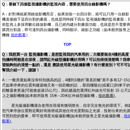
Q：要錄下四個監視攝影機的監視內容，需要使用四台錄影機嗎？
A：
針對傳統家用錄放影機而言，如果加裝一台四分割，就可以只用一台錄影
機直接錄下這四分割的畫面，也就是同時錄下四台 監視攝影機的監視畫面；
前監視上多採用數位錄放影機，且已經內建分割畫面功能，也就是您不需要
購買分割器，即可達到四台攝影機，同時顯示、錄影之功能（如本館所販售
機種
按此觀看
）
TOP
Q：
我想買一台 監視攝影機，是想監視我的汽車用的，大概要裝在4樓的高度
拍攝時間都是在深夜，請問紅外線型攝影機好用嗎？可以拍得很清楚嗎？我
望能夠拍的清楚一點的，還是 應該使用星光級攝影機？有什麼差別？可不可
幫我介紹一下，謝謝！
A：一般房屋如果沒有特別挑高的話，4樓到1樓的"垂直距離"差不多有12~15
尺如果停車的位置和建築物又有一段距離的話 ，那四樓陽台(或窗口)到車子的
距離還會更遠(可能會超過15公尺)，因此建議您選擇紅外線光可投射 15 公尺
上之攝影機種(如本館所販售 15米∼20米紅外線型攝影機，
按此觀看
)。
星光級攝影機適合使用在現場有微弱燈光，但非完全無光的環境下。例
您汽車停放位置附近剛好有路燈或其他任何光度類似之光源，投射出來的光
可照到您的愛車，即可使用星光級攝影機(如本館所販售之星光級攝影機，
按
觀看
)。