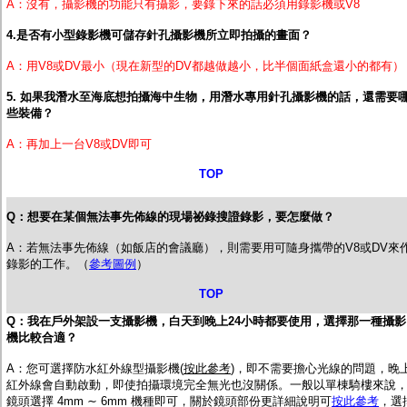
A：沒有，攝影機的功能只有攝影，要錄下來的話必須用錄影機或V8
4.是否有小型錄影機可儲存針孔攝影機所立即拍攝的畫面？
A：用V8或DV最小（現在新型的DV都越做越小，比半個面紙盒還小的都有）
5. 如果我潛水至海底想拍攝海中生物，用潛水專用針孔攝影機的話，還需要
些裝備？
A：再加上一台V8或DV即可
TOP
Q：想要在某個無法事先佈線的現場祕錄搜證錄影，要怎麼做？
A：若無法事先佈線（如飯店的會議廳），則需要用可隨身攜帶的V8或DV來
錄影的工作。（
參考圖例
）
TOP
Q：我在戶外架設一支攝影機，白天到晚上24小時都要使用，選擇那一種攝影
機比較合適？
A：您可選擇防水紅外線型攝影機(
按此參考
)，
即不需要擔心光線的問題，晚
紅外線會自動啟動，即使拍攝環境完全無光也沒關係。一般以單棟騎樓來說
鏡頭選擇 4mm ∼ 6mm 機種即可，關於鏡頭部份更詳細說明可
按此參考
，選