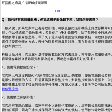
可搭配之適當拍攝距離鏡頭即可。
TOP
Q
：
我已經有購買攝影機，但我還想把影像錄下來，我該怎麼選擇？
一般來說，如果您家中已有錄放影機，可以直接把攝影機接上錄放影機即可
影，但以傳統家用錄放影機，多是使用 VHS 錄影帶，除了每幾個小時就必
手動換帶子的麻煩之外，帶子久了還有發霉畫面變模糊的缺點，回放錄影資
還必須使用倒轉的方式，慢慢的觀看有無異常狀況，實在是非常浪費時間跟
有效率的方式。
科技日新月異，您現在可選擇使用數位的方式去錄影，亦即使用電腦硬碟等
容量儲存媒體來將錄影資料保存起來。因此您有兩種很好的選擇：
1、使用電腦數位監控卡：
若您家已有速度夠快(CPU約需要1GHz速度以上)的電腦，使用電腦數位監控
是最快最經濟的方式，只需要購買數位監控卡，安裝監控軟體在電腦上，並
攝影機接上監控卡後面的接頭即可使用，方便又快速，可參考本公司所販售
數位監控卡
。
2、使用數位錄放影機：
若您患有電腦恐懼症，或家中有不太會操作電腦的人，這時數位錄放影機會
很好的選擇，因為它擁有操作簡易但功能強大的優點，使用數位錄放影機您