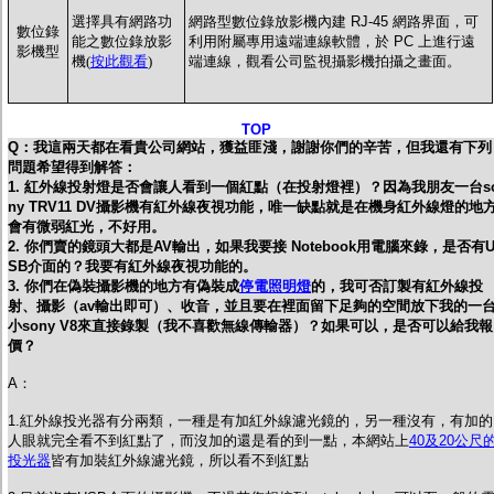
選擇具有網路功
網路型數位錄放影機內建 RJ-45 網路界面，可
數位錄
能之數位錄放影
利用附屬專用遠端連線軟體，於 PC 上進行遠
影機型
機(
按此觀看
)
端連線，觀看公司監視攝影機拍攝之畫面。
TOP
Q：我這兩天都在看貴公司網站，獲益匪淺，謝謝你們的辛苦，但我還有下列
問題希望得到解答：
1. 紅外線投射燈是否會讓人看到一個紅點（在投射燈裡）？因為我朋友一台s
ny TRV11 DV攝影機有紅外線夜視功能，唯一缺點就是在機身紅外線燈的地
會有微弱紅光，不好用。
2. 你們賣的鏡頭大都是AV輸出，如果我要接 Notebook用電腦來錄，是否有
SB介面的？我要有紅外線夜視功能的。
3. 你們在偽裝攝影機的地方有偽裝成
停電照明燈
的，我可否訂製有紅外線投
射、攝影（av輸出即可）、收音，並且要在裡面留下足夠的空間放下我的一
小sony V8來直接錄製（我不喜歡無線傳輸器）？如果可以，是否可以給我報
價？
A：
1.紅外線投光器有分兩類，一種是有加紅外線濾光鏡的，另一種沒有，有加的
人眼就完全看不到紅點了，而沒加的還是看的到一點，本網站上
40及20公尺
投光器
皆有加裝紅外線濾光鏡，所以看不到紅點