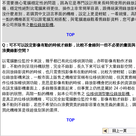
不需要擔心電腦穩定性的問題，因為它是專門設計用來長時間使用的錄放
備，穩定性絕對比電腦來得更佳。操作上非常簡單容易，跟傳統家用錄放影
沒什麼差別，若購買中文語言界面的機種，設定上更是輕鬆，一看就懂。高
一點的機種甚至可以跟電腦互相搭配，與電腦連線觀看舊錄影資料，您可參
本公司所販售之
數位錄放影機
。
TOP
Q
：可不可以設定影像有動的時候才錄影，比較不會錄到一些不必要的畫面與
浪費錄影空間？
以電腦數位監控卡來說，幾乎都已有此位移偵測功能，亦即影像有動作才錄
影，不動作則呈現待機狀態，完全不錄影，長久下來可以省下大量錄影空間
在回放錄影資料的時候，也只需查找影像有在動的時候，比較方便輕鬆；以
位錄放影機來說，一般市面上販售之機種皆宣稱有位移偵測功能，但其實應
作位移加權偵測功能，意思是影像有動的時候，錄放影機會把比較多的資源
在該支攝影機畫面上，多錄幾張畫面起來，但事實上仍然是屬於 24 小時都在
錄影的狀態。高階一點的機種，如本公司所售之
位移偵測型數位錄放影機
，
是真正的位移偵測機種，可以完全如電腦數位監控卡般，影像有動才錄影，
像不動則不錄影，若您不希望白白浪費寶貴的錄影容量在無意義的畫面上，
買此機種算是很超值划算的選擇。
TOP