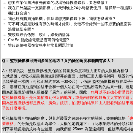
n
監聽器.麥克風
想要在某個無法事先佈線的現場祕錄搜證錄影，要怎麼做？
n
我在戶外架設一支攝影機，白天到晚上24小時都要使用，選擇那一種攝影
網路設備
機比較合適？
視訊轉換設備
n
我已經有購買攝影機，但我還想把影像錄下來，我該怎麼選擇？
雙絞線傳輸器
n
可不可以設定影像有動的時候才錄影，比較不會錄到一些不必要的畫面與
雜訊改善器
浪費錄影空間？
分配放大器
n
雙絞線絞合係數、絞距，線長的計算
網路線用水晶頭
n
Cat 5e 雙絞線電纜是否可傳輸電源?
網路線
n
雙絞線傳輸器在實務中的常見問題討論
懶人線.同軸線.花線
線頭.插座.延長線.HDMI線
集線盒.防水盒.配線盒
Q： 監視攝影機可照到多遠的地方？又拍攝的角度和範圍有多大？
變壓器.避雷器
轉接頭
A：簡單的說，監視攝影機所拍攝的範圍及角度和視力正常的人眼極為相似，
偽裝嚇阻假監視器. 警示防盜貼紙
也就是說，從監視攝影機傳送到螢幕的畫面，就和正常人眼掃射同一場景的
行車紀錄器.車用插座配件
形幾乎是一樣的（可視距離約在20 ~30公尺）；假設 監視攝影機被放在屋子
角，那麼它所拍攝到的結果會和一個人站在同一定點所看到的結果一様。這
電腦工業機殼
因為監視攝影機和人眼都是「廣角」的關係。因此，
您可以不必擔心所購買
客訂商品
監視攝影機是不是只能拍攝到佷近的地方，或是兩側的視野角度太窄的問題
因為監視攝影機都是做成「廣角」鏡頭，拍攝到的結果和由人眼看到的結果
乎沒什麼兩樣
。
監視攝影機可拍攝的角度，與其所裝置之鏡頭有極大的關係，鏡頭的規格
「
業嚴格」
的分類是以焦距為單位，大概的定義如下：（此專業嚴格的分類和
們平常所認定的規格有些差距，如我們稱 25mm 為望遠鏡頭，但就專業嚴格