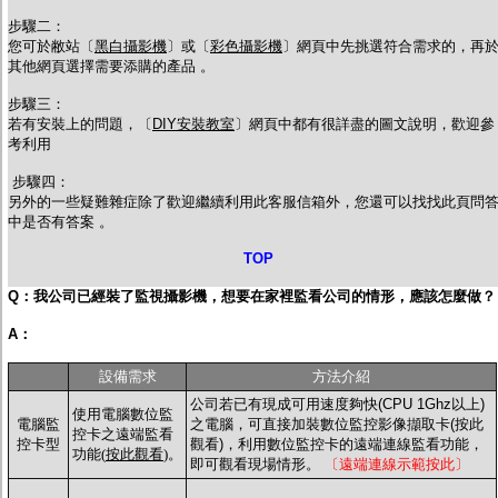
步驟二：
您可於敝站〔
黑白攝影機
〕或〔
彩色攝影機
〕網頁中先挑選符合需求的，再
其他網頁選擇需要添購的產品 。
步驟三：
若有安裝上的問題，〔
DIY安裝教室
〕網頁中都有很詳盡的圖文說明，歡迎參
考利用
步驟四：
另外的一些疑難雜症除了歡迎繼續利用此客服信箱外，您還可以找找此頁問
中是否有答案 。
TOP
Q：我公司已經裝了監視攝影機，想要在家裡監看公司的情形，應該怎麼做？
A：
設備需求
方法介紹
公司若已有現成可用速度夠快(CPU 1Ghz以上)
使用電腦數位監
電腦監
之電腦，可直接加裝數位監控影像擷取卡(按此
控卡之遠端監看
控卡型
觀看)，利用數位監控卡的遠端連線監看功能，
功能(
按此觀看
)。
即可觀看現場情形。
〔遠端連線示範按此〕