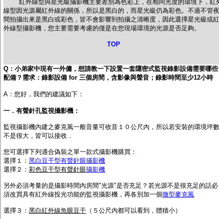
紅外線型與星光級攝影機主要差別為色彩上，在相同光度的環境下，紅
線型因光源屬紅外線的關係，所以是黑白的，而星光級仍為彩色。不過不管
間拍攝出來是黑白或彩色，皆不會影響到拍攝之清晰度，因此選擇星光級或
外線型攝影機，您主要需要考慮的僅是在您現場環境的光源是否足夠。
TOP
Q：
小
弟家中現有一外傭，想請教一下設置一套隱密式監視錄影設備需要哪些
配備？需求：錄影設備 for 三個房間，含影像與聲音；錄影時間至少12小時
A：您好，我們的建議如下：
一．有聲針孔監視攝影機：
監視攝影機內建之麥克風一般音量可收音１０公尺內，所以若安裝的環境坪
不是很大，皆可以接收．
您可選擇下列適合偽裝之單一款式攝影機購買：
選擇１：
黑白豆干型有聲針眼攝影機
選擇２：
彩色豆干型有聲針眼
攝影機
另外必須考量的是攝影時間內房間"光源"是否充足？若光源不是很充足的話必
須改買具有紅外線投光功能的監視攝影機，再各別加一個
微型麥克風
選擇３：
黑白紅外線魚眼豆干
（５公尺內都可以看到，體積小）