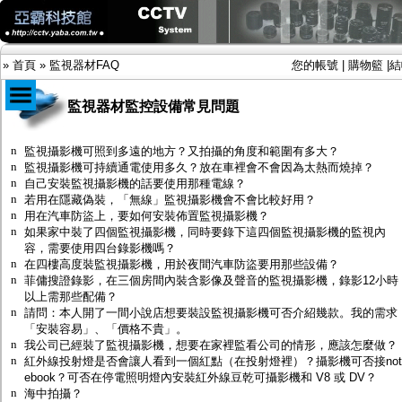
»
首頁
»
監視器材FAQ
您的帳號
|
購物籃
|
結
監視器材監控設備常見問題
商品目錄
n
監視攝影機可照到多遠的地方？又拍攝的角度和範圍有多大？
n
監視攝影機可持續通電使用多久？放在車裡會不會因為太熱而燒掉？
限時促銷特惠專案
n
自己安裝監視攝影機的話要使用那種電線？
IP網路攝影機及錄放影機
n
若用在隱藏偽裝，「無線」監視攝影機會不會比較好用？
AHD DVR數位錄放影機
n
用在汽車防盜上，要如何安裝佈置監視攝影機？
AHD半球型(適用屋內)
n
如果家中裝了四個監視攝影機，同時要錄下這四個監視攝影機的監視內
AHD中小型紅外線攝影機(適用騎樓、室內外)
容，需要使用四台錄影機嗎？
AHD防護罩型攝影機(適用屋外，紅外線照射
n
在四樓高度裝監視攝影機，用於夜間汽車防盜要用那些設備？
距離遠）
n
菲傭搜證錄影，在三個房間內裝含影像及聲音的監視攝影機，錄影12小時
AHD特殊功能型攝影機
以上需那些配備？
旋轉型攝影機.旋轉台
n
請問：本人開了一間小說店想要裝設監視攝影機可否介紹幾款。我的需求
傳統高解析攝影機
「安裝容易」、「價格不貴」。
鏡頭
n
我公司已經裝了監視攝影機，想要在家裡監看公司的情形，應該怎麼做？
投光設備
n
紅外線投射燈是否會讓人看到一個紅點（在投射燈裡）？攝影機可否接not
防護罩及支架
ebook？可否在停電照明燈內安裝紅外線豆乾可攝影機和 V8 或 DV？
多路攝影機單軸傳輸
n
海中拍攝？