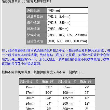
攝影角度而言，只能算是標準鏡頭）
魚眼鏡頭
(例6mm)
超廣角鏡頭
(例1.8、2.4mm)
廣角鏡頭
(例2.8、3.5mm)
標準鏡頭
(例50、55mm)
望遠鏡頭
(例80、105、135、200mm)
超望遠鏡頭
(400、600、800、1000mm)
註：鏡頭焦距的計算方式為鏡頭鏡片組之中心（鏡頭是由多片鏡片所組成，
一片鏡片皆有其特殊功能）到結焦點（底片）之長度，如55mm即鏡片中心到
感光元件上焦點為55mm。所以大致上，廣角鏡頭的長度小於標準鏡頭，標準
鏡頭的長度又小於望遠鏡頭。
根據不同的焦距長度，其拍攝的角度又有不同，關係如下：
焦距長度（f）
攝角（θ）
焦距長度（f）
攝角（θ）
15mm
111°
85mm
29°
17mm
104°
100mm
24°
20mm
94°
135mm
18°
24mm
84°
200mm
12°
28mm
75°
300mm
8°