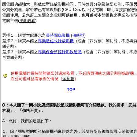
因電腦功能強大，與數位型錄放影機相同，同時兼具分割及錄影功能，不須
外買分割器。家中若已有速度夠快(CPU 1Ghz以上)之電腦，即可直接搭配您
電腦使用。若您府上無適合之電腦可供使用，也可參考本館販售之專業監控
電腦主機(
按此觀看
)
選擇１：購買本館展示之
長時間錄影機
(傳統型)
選擇２
：購買本館之
專業數位式錄放影機
（包含〔四分割〕等功能，不必再
四分割）
選擇３：購買本館之
專業保全監控錄影軟硬體
（包含〔四分割〕等功能，不
再買四分割）
使用電腦作長時間的錄影與遠端監看，不必購買傳統之四分割與錄影機
在公司也可監看家裡的情況（
示意圖
）
TOP
Q：本人開了一間小說店想要裝設監視攝影機可否介紹幾款。我的需求「安裝
容易」、「價格不貴」。
A：您好，我們的建議如下：
１、除了機板型的監視攝影機稍麻煩點之外，其餘各型監視攝影機安裝都很
易：只要先把監