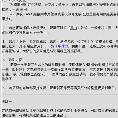
視攝影機固定在牆壁．天花板．櫃子上，再將監視攝影機的變壓器線插
插頭，一邊 使用
AV 線或 Cable 線接到專用螢幕或電視即可完成(也就是僅有兩條線需要
跟接) 。
２、若您要選擇價格較經濟的，那麼可以選〔
黑白
〕款式，一般來說，黑白
多比彩色便宜數佰元至一仟元 。
３、如果「不是」要裝隱藏式，那麼可選擇各式〔
標準型
〕的 監視攝影機（
積比較大，具 有嚇阻作用），不然〔
半球型
〕的也不錯， 造型上比較不會帶
顧客壓迫感，大部份的店家都是裝這兩種監視攝影機。
５、錄影方面
：
若您一次要裝二台以上的監視攝影機，使用傳統 VHS 錄放影機須再加
一個〔
四分割
〕 才能在螢幕上一次顯示出所有監視畫面 ，若您選擇
〔
數位錄
影機
〕 或
〔
電腦數位監控卡
〕 ，因其內建分割畫面功能，就不需要另外購買
割器了。
６、若店裡的光線都保持充足，那麼就不需要再購買紅外線型監視攝影機了
步驟一：
建議您先閱讀敝站〔
基本認識
〕與〔
採購指南
〕兩個網頁，可讓您快速認識 
視攝影機，有助於您選購適合自己的產品 。