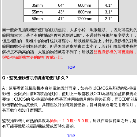
35mm
64°
600mm
4.1°
55mm
43°
800mm
3.1°
58mm
41°
1200mm
2.1°
而
一般針孔攝影機所使用的鏡頭焦距，大多小於「魚眼鏡頭」，因此可看到
範圍相當大，甚至有的拍攝角度可以到達180°
，不過雖然可視的角度變大了
但是相對的，影像中的物件也跟著縮小，所以雖然理論上，針孔攝影機的對
範圍由數公分到無限遠處，但是無限遠處的東西太小了，若針孔攝影機本身
解析度不夠高的話，太遠的物體就看不到了；所以說
監視攝影機的可視距離
與監視攝影機本身的解析度成正比
。
TOP
Q：
監視攝影機
可持續通電使用多久？
A：這要看監視攝影機本身的電路設計而定，如有些以CMOS為基礎的監視攝
影機，受限於目前IC製程的技術，使用上一般都較以CCD為基礎的監影機壽
要短；CMOS的 監視攝影機有些甚至使用幾個月便告壽終正寢，而CCD監視
影機若配合品質優良，具穩壓設計的電源變壓器，皆可持續通電使用幾個月
甚至數年都沒什麼問題。
監視攝影機可耐熱的溫度為
攝氏－１０度∼５０度
，所以在這個範圍之外，是
有可能導致監視攝影機故障或暫時失靈的。
TOP