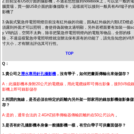
2.目前沒有USB介面的攝影機，不過若您想接到notebook上，可以至一般的
腦賣場，買一個USB介面的影像擷取卡，這樣就可以接到一般具有AV端子的
影機了
3.偽裝式緊急停電照明燈目前沒有紅外線的功能，因為紅外線的六顆LED燈必
須露到外面才可以照明，會使得偽裝物太過明顯，另外若裡面要有加裝一個so
y V8的話，空間不太夠，除非把緊急停電照明燈內的電瓶等物品，全部的移
除，不過這樣緊急停電照明燈就沒辦法保有原有的功能了，請先告知您的V8
寸大小，才有辦法評估其可行性。
TOP
Q：
1.貴公司之
潛水專用針孔攝影機
，沒有帶子，如何把畫面傳輸出來做儲存？
A：此攝影機本身附20公尺的電纜線，用此電纜線即可傳出影像，接到V8或
影機上即可錄影儲存
2.所謂的無線，是否必須在特定的距離內另外架一部家用的錄放影機做影像儲
存？
A:是的，通常合法的 2.4GHZ頻率傳輸器傳輸距離約在50公尺以內
。
3.是否有針孔攝影機本身像一般攝影機一樣，有空白帶子可供畫面儲存？