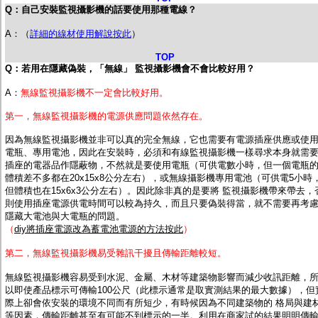
Q：自己安裝監視攝影機的話要使用那種電線？
A：（
詳細的線材使用解說按此
）
TOP
Q：若用在隱藏偽裝，「無線」 監視攝影機會不會比較好用？
A：
無線監視攝影機不一定會比較好用。
第一，無線監視攝影機的電源供應問題依然存在。
因為無線監視攝影機並非可以真的完全無線，它也需要有電源插座供應或使
電瓶、專用電池，因此在安裝時，必須和有線監視攝影機一樣尋求本身就需
插座的電器品作隱蔽物，不然就是要使用電瓶（可供電數小時，但一個電瓶
體積差不多都在20x15x8公分左右），或無線攝影機專用電池（可供電5小時
但體積也在15x6x3公分左右）。因此除非真的是要將 監視攝影機帶來帶去，
則使用插座電源供電時間可以較為持久，而且只要偽裝得當，就不需要再考
隱藏大電池與大電瓶的問題。
（
diy將插座電源改為蓄電池電源的方法按此
）
第二，無線監視攝影機易受雜訊干擾且傳輸距離較短。
無線監視攝影機容易受到水泥、金屬、木材等建築物影響而減少收訊距離，
以即使產品標示可傳輸100公尺（此標示通常是取實測結果的最大數據），但
際上卻會依安裝的環境不同而有所短少，有時候因為不同建築物的 格局與建
等因素，傳輸距離甚至有可能不到標示的一半。利用在商家試的結果明明傳