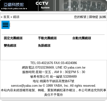
»
首頁
»
鏡頭
您的帳號
|
購物籃
|
結帳
鏡頭
固定光圈鏡頭
手動光圈鏡頭
自動光圈鏡頭
商品目錄
限時促銷特惠專案
變焦鏡頭
魚眼鏡頭
IP網路攝影機及錄放影機
AHD DVR數位錄放影機
AHD半球型(適用屋內)
TEL:
03-4021676
FAX:03-4024086
AHD中小型紅外線攝影機(適用騎樓、室內外)
網路電話:07010236669, LINE ID:
yaba.com.tw
AHD防護罩型攝影機(適用屋外，紅外線照射
服務時間:星期一至五，AM 9：30至PM 5：30
距離遠）
敏希有限公司 統一編號:53288489
AHD特殊功能型攝影機
地址:桃園市平鎮區高雙路67號
旋轉型攝影機.旋轉台
service@yaba.com.tw
© 1999
YABA
, Inc. All rights reserved.
傳統高解析攝影機
本站內容未經授權而複製、轉載、重製將觸犯著作權法，本公司將追究刑民事
鏡頭
責任不予寬待
-
固定光圈鏡頭
-
手動光圈鏡頭
-
自動光圈鏡頭