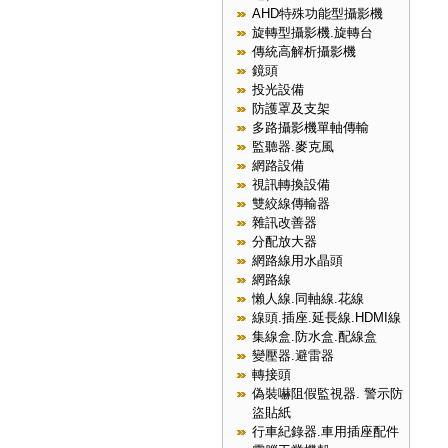
AHD特殊功能型攝影機
旋轉型攝影機.旋轉台
傳統高解析攝影機
鏡頭
投光設備
防護罩及支架
多路攝影機單軸傳輸
監聽器.麥克風
網路設備
視訊轉換設備
雙絞線傳輸器
雜訊改善器
分配放大器
網路線用水晶頭
網路線
懶人線.同軸線.花線
線頭.插座.延長線.HDMI線
集線盒.防水盒.配線盒
變壓器.避雷器
轉接頭
偽裝嚇阻假監視器. 警示防
盜貼紙
行車紀錄器.車用插座配件