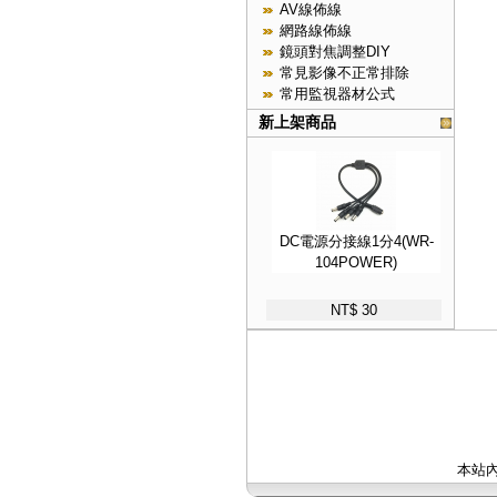
AV線佈線
網路線佈線
鏡頭對焦調整DIY
常見影像不正常排除
常用監視器材公式
新上架商品
DC電源分接線1分4(WR-
104POWER)
NT$ 30
本站