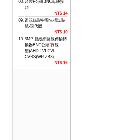
08.
台製F公轉BNC母轉接
頭
NT$ 14
09.
監視錄影中警告標誌貼
紙-現代版
NT$ 10
10.
5MP 雙絞網路線傳輸轉
換器BNC公頭(祼線
型)AHD TVI CVI
CVBS(WR-ZB3)
NT$ 16