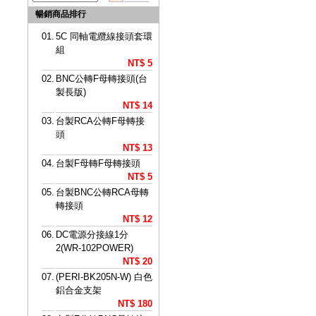
暢銷商品排行
01.
5C 同軸電纜線接頭套環
組
NT$ 5
02.
BNC公轉F母轉接頭(台
製長版)
NT$ 14
03.
台製RCA公轉F母轉接
頭
NT$ 13
04.
台製F母轉F母轉接頭
NT$ 5
05.
台製BNC公轉RCA母轉
轉接頭
NT$ 12
06.
DC電源分接線1分
2(WR-102POWER)
NT$ 20
07.
(PERI-BK205N-W) 白色
鋁合金支架
NT$ 180