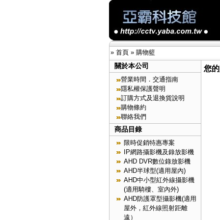
»
首頁
»
購物籃
關於本公司
您的
營業時間．交通指南
隱私權保護聲明
訂購方式及退換貨說明
購物條約
聯絡我們
商品目錄
限時促銷特惠專案
IP網路攝影機及錄放影機
AHD DVR數位錄放影機
AHD半球型(適用屋內)
AHD中小型紅外線攝影機
(適用騎樓、室內外)
AHD防護罩型攝影機(適用
屋外，紅外線照射距離
遠）