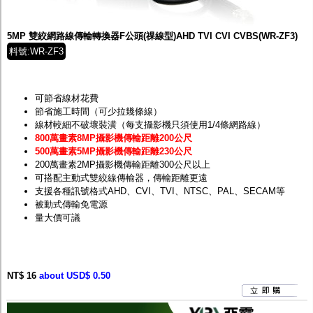
監聽器.麥克風
網路設備
視訊轉換設備
5MP 雙絞網路線傳輸轉換器F公頭(祼線型)AHD TVI CVI CVBS(WR-ZF3)
雙絞線傳輸器
料號:WR-ZF3
雜訊改善器
分配放大器
網路線用水晶頭
網路線
可節省線材花費
懶人線.同軸線.花線
節省施工時間（可少拉幾條線）
線頭.插座.延長線.HDMI線
線材較細不破壞裝潢（每支攝影機只須使用1/4條網路線）
集線盒.防水盒.配線盒
800萬畫素8MP攝影機傳輸距離200公尺
變壓器.避雷器
500萬畫素5MP攝影機傳輸距離230公尺
轉接頭
200萬畫素2MP攝影機傳輸距離300公尺以上
偽裝嚇阻假監視器. 警示防盜貼紙
可搭配主動式雙絞線傳輸器，傳輸距離更遠
行車紀錄器.車用插座配件
支援各種訊號格式AHD、CVI、TVI、NTSC、PAL、SECAM等
電腦工業機殼
被動式傳輸免電源
客訂商品
量大價可議
NT$ 16
about USD$ 0.50