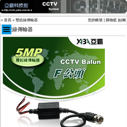
»
首頁
»
雙絞線傳輸器
您的帳號
|
購物籃
|
結帳
雙絞線傳輸器
商品目錄
限時促銷特惠專案
IP網路攝影機及錄放影機
AHD DVR數位錄放影機
AHD半球型(適用屋內)
AHD中小型紅外線攝影機(適用騎樓、室內外)
AHD防護罩型攝影機(適用屋外，紅外線照射
距離遠）
AHD特殊功能型攝影機
旋轉型攝影機.旋轉台
傳統高解析攝影機
鏡頭
投光設備
防護罩及支架
多路攝影機單軸傳輸