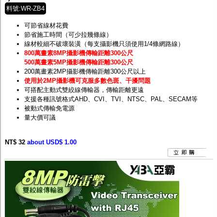
料號:WR-ZB4
可節省線材花費
節省施工時間（可少拉幾條線）
線材較細不破壞裝潢（每支攝影機只須使用1/4條網路線）
800萬畫素8MP攝影機傳輸距離300公尺
500萬畫素5MP攝影機傳輸距離300公尺
200萬畫素2MP攝影機傳輸距離300公尺以上
使用於2MP攝影機可克服多數色斑、干擾問題
可搭配主動式雙絞線傳輸器，傳輸距離更遠
支援各種訊號格式AHD、CVI、TVI、NTSC、PAL、SECAM等
被動式傳輸免電源
量大價可議
NT$ 32
about USD$ 1.00