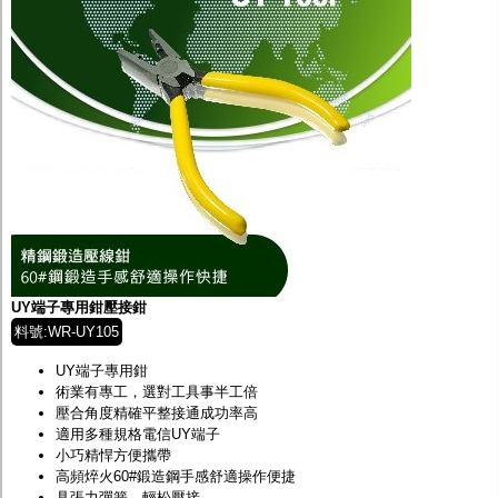
UY端子專用鉗壓接鉗
料號:WR-UY105
UY端子專用鉗
術業有專工，選對工具事半工倍
壓合角度精確平整接通成功率高
適用多種規格電信UY端子
小巧精悍方便攜帶
高頻焠火60#鍛造鋼手感舒適操作便捷
具張力彈簧，輕松壓接