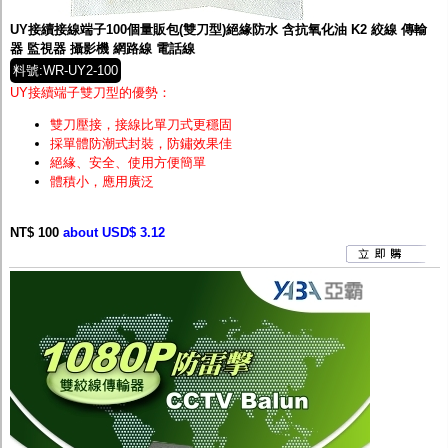
UY接續接線端子100個量販包(雙刀型)絕緣防水 含抗氧化油 K2 絞線 傳輸
器 監視器 攝影機 網路線 電話線
料號:WR-UY2-100
UY接續端子雙刀型的優勢：
雙刀壓接，接線比單刀式更穩固
採單體防潮式封裝，防鏽效果佳
絕緣、安全、使用方便簡單
體積小，應用廣泛
NT$ 100
about USD$ 3.12